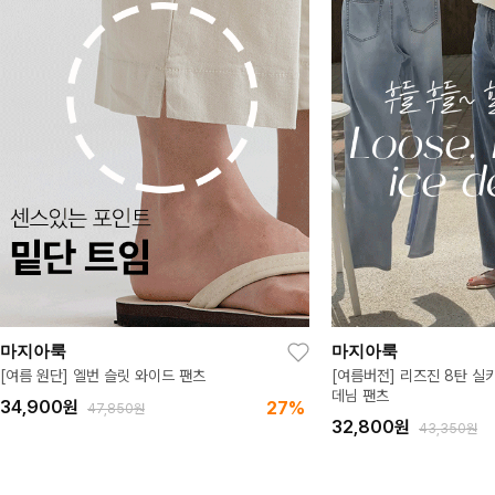
마지아룩
마지아룩
[여름버전] 리즈진 8탄 실키스판 와이드 아이스
프닝 링클 브이넥 와이드 
데님 팬츠
32,700
원
49,000원
32,800
원
24%
43,350원