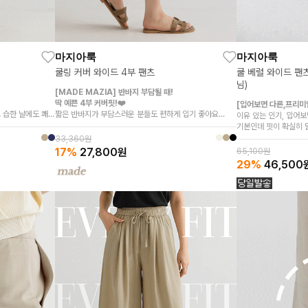
마지아룩
마지아룩
쿨 베럴 와이드 팬
쿨링 커버 와이드 4부 팬츠
님)
[MADE MAZIA] 반바지 부담될 때!
딱 예쁜 4부 커버핏!❤️
[입어보면 다른,프리미
 습한 날에도 쾌적
짧은 반바지가 부담스러운 분들도 편하게 입기 좋아요
이유 있는 인기, 입어보
찰랑한 레이온 혼방과 여유 와이드핏으로
기본인데 핏이 확실히 
무게감
군살은 가리고 핏은 깔끔하게
시간이 지나도 변형없
33,360원
 오래 입어도 핏이
17%
27,800
원
65,100원
29%
46,500