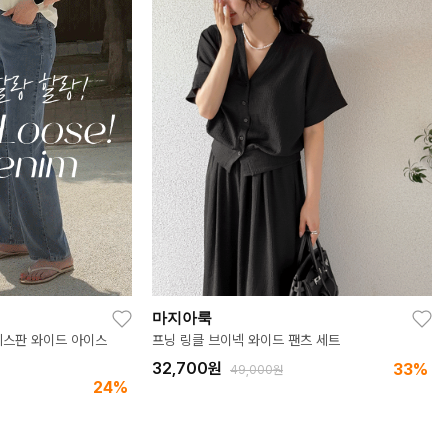
마지아룩
애즐리 스커트 팬츠 (아이스 링클프리ver.)
팬츠 세트
31,900
원
28%
33%
44,000원