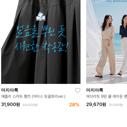
마지아룩
마지아룩
에브리핏 9탄 쿨 레이온 밴딩 와이드 팬츠
핏 UP 초경량 시어서커 
29,670
원
38,900
원
7%
31,900원
46,680원