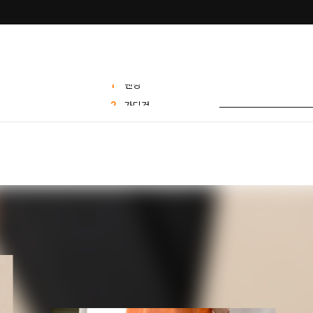
3
sale
4
반바지
5
원피스
6
배기팬츠
7
바지
8
유넥 무지 반팔티
9
세트
10
스커트
1
밴딩
2
가디건