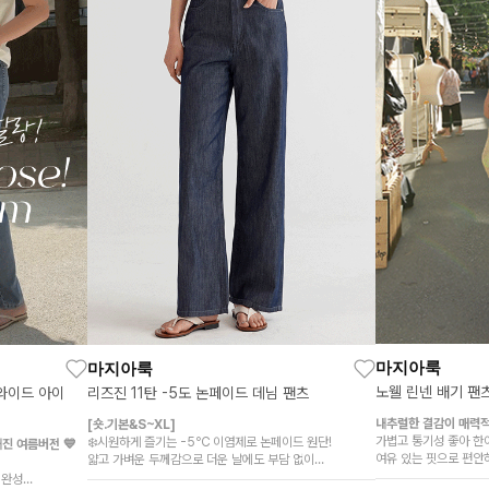
마지아룩
마지아룩
노웰 린넨 배기 팬
 와이드 아이
리즈진 11탄 -5도 논페이드 데님 팬츠
내추럴한 결감이 매력적인
[숏.기본&S~XL]
가볍고 통기성 좋아 한
❄️시원하게 즐기는 -5℃ 이염제로 논페이드 원단!
진 여름버전 💙
여유 있는 핏으로 편안
얇고 가벼운 두께감으로 더운 날에도 부담 없이
군살은 커버하고 다리는 길어 보이는 실루엣
 완성