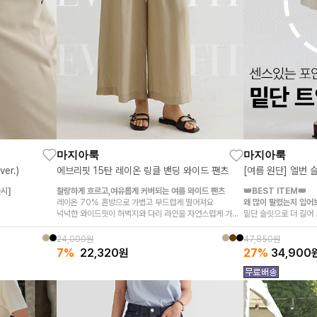
마지아룩
마지아룩
[여름 원단] 엘번 
r.)
에브리핏 15탄 레이온 링클 밴딩 와이드 팬츠
👑BEST ITEM👑
시]
찰랑하게 흐르고,여유롭게 커버되는 여름 와이드 팬츠
왜 많이 팔렸는지 입어
레이온 70% 혼방으로 가볍고 부드럽게 떨어져요
밑단 슬릿으로 더 길어
넉넉한 와이드핏이 허벅지와 다리 라인을 자연스럽게 가려
쫀쫀한 스판 혼방으로 
원하게
줘요
데일리부터 출근룩까지
전체 허리 밴딩과 스트링으로 편안하게 조절 가능!
47,850원
24,000원
27%
34,900
7%
22,320
원