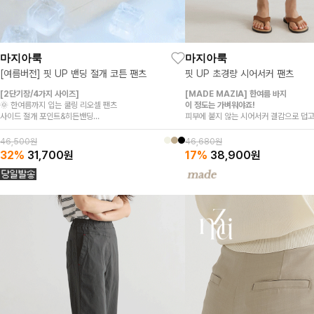
마지아룩
마지아룩
핏 UP 초경량 시어서커 팬츠
[여름버전] 핏 UP 밴딩 절개 코튼 팬츠
[MADE MAZIA] 한여름 바지
[2단기장/4가지 사이즈]
이 정도는 가벼워야죠!
🌞 한여름까지 입는 쿨링 리오셀 팬츠
피부에 붙지 않는 시어서커 결감으로 덥고
사이드 절개 포인트&히든밴딩
하게
흡습·속건으로 땀에도 산뜻하고 가볍게
입은 거 맞아? 싶을 만큼 가벼운 초경량 
와이드핏으로 군살 커버, 다리는 더 길어 보이게
46,680원
46,500원
쫀쫀하게 늘어나고 다시 깔끔하게 돌아와
17%
38,900
원
32%
31,700
원
예뻐요