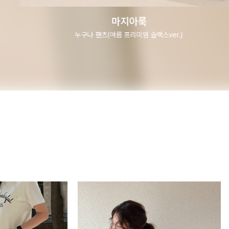
마지아룩
매직스판 두기장 쿨 스커트(숏.기본ver)