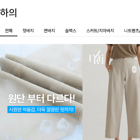
하의
전체
청바지
면바지
슬랙스
스커트/치마바지
니트팬츠