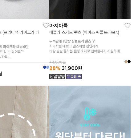
마지아룩
츠 (프리미엄 라이크라 데
애즐리 스커트 팬츠 (아이스 링클프리ver.)
누적판매 1만장 링클프리 팬츠 🏅
치마처럼 예쁘고 팬츠처럼 편안하게
엄 라이크라 데님🧊]
바람 솔솔 통하는 쿨링 소재로 한여름까지 시원하게
면 알 수 있어요^^
구김 걱정 덜고 가볍게 즐기는 데일리 팬츠
달라요!
이 깔끔한
44,000원
28%
31,900
원
원