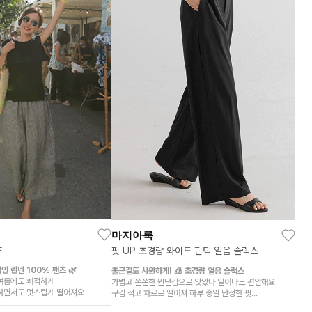
마지아룩
츠
핏 UP 초경량 와이드 핀턱 얼음 슬랙스
 린넨 100% 팬츠 🌿
출근길도 시원하게! 🧊 초경량 얼음 슬랙스
여름에도 쾌적하게
가볍고 쫀쫀한 원단감으로 앉았다 일어나도 편안해요
하면서도 멋스럽게 떨어져요
구김 적고 차르르 떨어져 하루 종일 단정한 핏
숏·기본 2단 기장으로 내 체형에 맞게 선택 가능해요