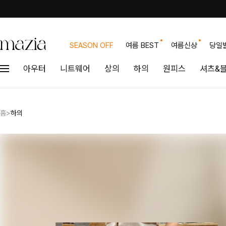
SEASON OFF
여름 BEST
여름신상
당일
아우터
니트웨어
상의
하의
원피스
셔츠&
홈
>
하의