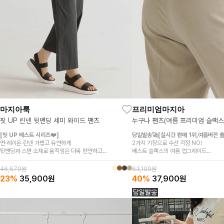
마지아룩
프리미엄마지아
핏 UP 린넨 뒷밴딩 세미 와이드 팬츠
누구나 팬츠(여름 프리미엄 슬랙스ve
[핏 UP 베스트 시리즈❤️]
당일발송🚀[실시간 판매 1위,여름버전 출
면·레이온·린넨 가볍고 유연하게
2가지 기장으로 수선 걱정 NO!
뒷밴딩과 스판 소재로 움직임은 더욱 편안하고
베스트 슬랙스의 여름 업그레이드
부담 없는 세미와이드핏이 하체 라인을 자연스럽게 커버
가볍고 쿨한 소재감으로 한여름까지 시
여름 일상에 자주 손이 가는 편안한 팬츠예요
46,670원
63,100원
23%
35,900
원
40%
37,900
원