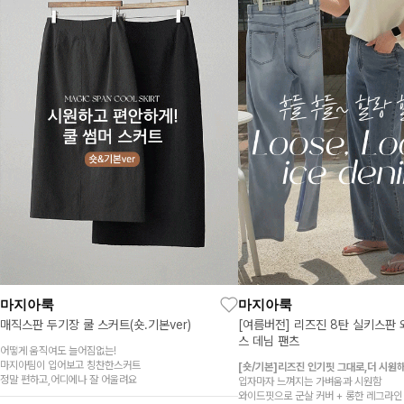
마지아룩
마지아룩
매직스판 두기장 쿨 스커트(숏.기본ver)
[여름버전] 리즈진 8탄 실키스판
스 데님 팬츠
어떻게 움직여도 늘어짐없는!
마지아팀이 입어보고 칭찬한스커트
[숏/기본]리즈진 인기핏 그대로,더 시원해
정말 편하고,어디에나 잘 어울려요
입자마자 느껴지는 가벼움과 시원함
와이드핏으로 군살 커버 + 롱한 레그라인