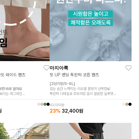
마지아룩
슬릿 와이드 팬츠
핏 UP 밴딩 투핀턱 코튼 팬츠
[2단기장/S~XL]
보면 바로 알아요
입는 순간 느껴지는 리오셀 혼방의 산뜻함🍃
 보이는 레그라인
투핀턱 디테일로 흐트러짐 없이 깔끔한 실루엣
편안한 착용감
히든밴딩과 스판 혼방으로 움직임은 더욱 편안하게
 활용도 높은 팬츠
여유 있는 와이드핏으로 하체 라인을 자연스럽게 커버해요
42,120원
원
23%
32,400
원