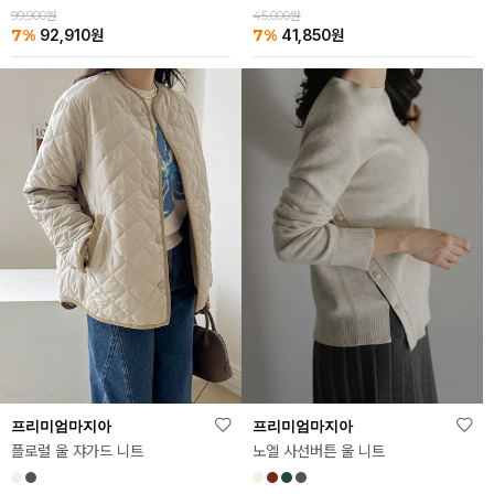
99,900원
45,000원
7%
7%
92,910
원
41,850
원
프리미엄마지아
프리미엄마지아
플로럴 울 쟈가드 니트
노엘 사선버튼 울 니트