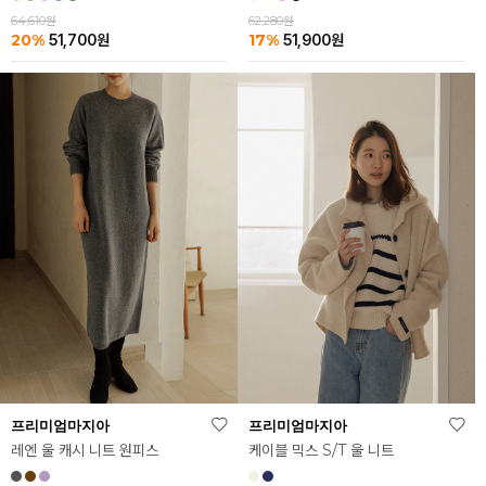
64,610원
62,280원
20%
17%
51,700
원
51,900
원
프리미엄마지아
프리미엄마지아
레엔 울 캐시 니트 원피스
케이블 믹스 S/T 울 니트