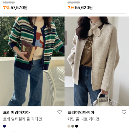
61,900원
59,800원
7%
7%
57,570
원
55,620
원
프리미엄마지아
프리미엄마지아
르베 멀티컬러 울 가디건
커링 울 니트 가디건