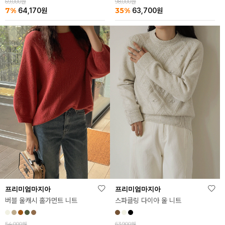
69,000원
98,000원
7%
35%
64,170
원
63,700
원
프리미엄마지아
프리미엄마지아
버블 울캐시 홀가먼트 니트
스파클링 다이아 울 니트
54,000원
63,900원