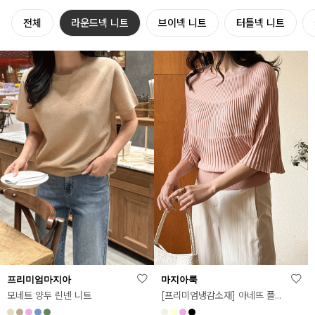
전체
라운드넥 니트
브이넥 니트
터틀넥 니트
프리미엄마지아
마지아룩
모네트 양두 린넨 니트
[프리미엄냉감소재] 아네뜨 플리츠 5부 니트