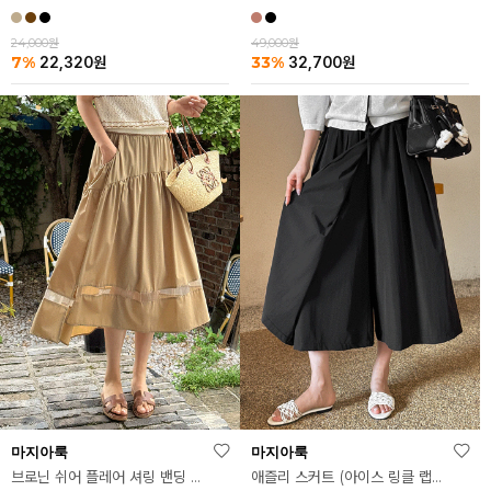
49,000원
24,000원
33%
7%
32,700
원
22,320
원
마지아룩
마지아룩
브로닌 쉬어 플레어 셔링 밴딩 스커트
애즐리 스커트 (아이스 링클 랩치마 ver.)