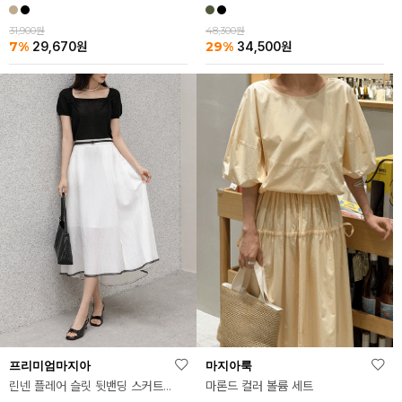
31,900원
48,300원
7%
29%
29,670
원
34,500
원
마지아룩
프리미엄마지아
마론드 컬러 볼륨 세트
린넨 플레어 슬릿 뒷밴딩 스커트(벨트 세트)