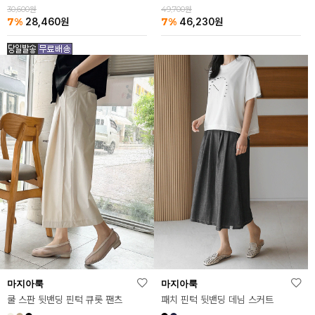
30,600원
49,700원
7%
7%
28,460
원
46,230
원
마지아룩
마지아룩
쿨 스판 뒷밴딩 핀턱 큐롯 팬츠
패치 핀턱 뒷밴딩 데님 스커트