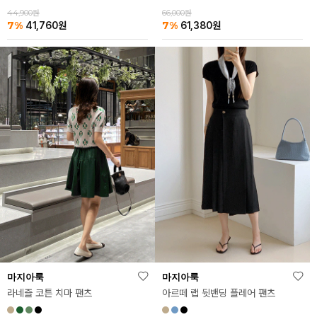
66,000원
44,900원
7%
7%
61,380
원
41,760
원
마지아룩
마지아룩
라네즐 코튼 치마 팬츠
아르떼 랩 뒷밴딩 플레어 팬츠