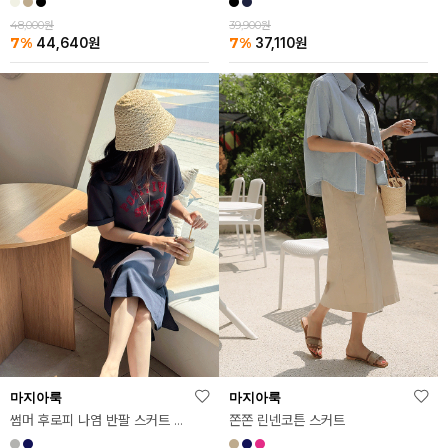
48,000원
39,900원
7%
7%
44,640
원
37,110
원
마지아룩
마지아룩
썸머 후로피 나염 반팔 스커트 세트
쫀쫀 린넨코튼 스커트