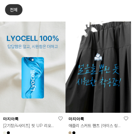
전체
마지아룩
마지아룩
애즐리 스커트 팬츠 (아이스 링클프리ver.)
[2기장/4사이즈] 핏 UP 리오셀 스판 스커트