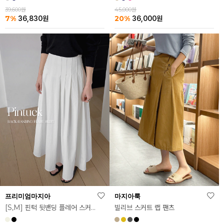
39,600원
45,000원
7%
20%
36,830
원
36,000
원
마지아룩
프리미엄마지아
빌리브 스커트 랩 팬츠
[S,M] 핀턱 뒷밴딩 플레어 스커트