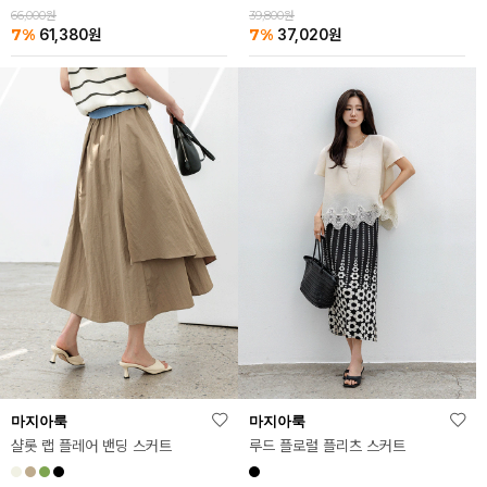
39,800원
66,000원
7%
7%
37,020
원
61,380
원
마지아룩
마지아룩
샬롯 랩 플레어 밴딩 스커트
루드 플로럴 플리츠 스커트