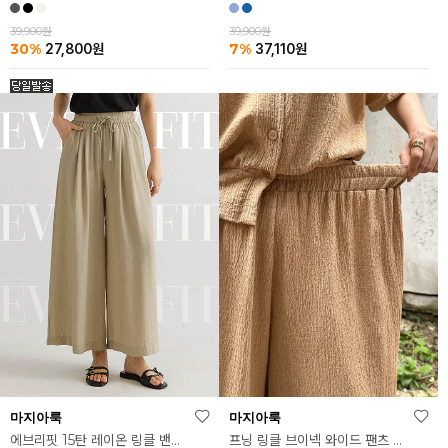
39,900원
39,900원
30%
7%
27,800
원
37,110
원
마지아룩
마지아룩
프닝 링클 브이넥 와이드 팬츠 세트
에브리핏 15탄 레이온 링클 밴딩 와이드 팬츠