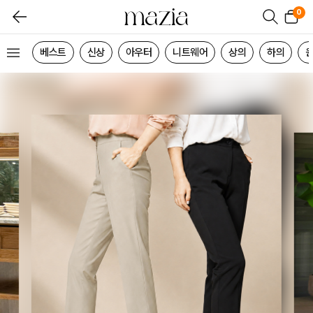
0
베스트
신상
아우터
니트웨어
상의
하의