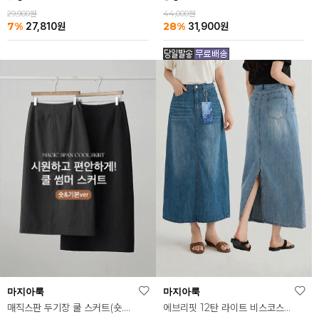
44,000원
29,900원
28%
7%
31,900
원
27,810
원
마지아룩
마지아룩
매직스판 두기장 쿨 스커트(숏.기본ver)
에브리핏 12탄 라이트 비스코스 쿨 데님 스커트