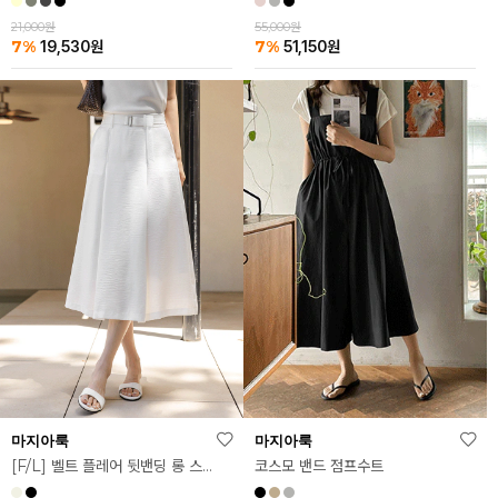
21,000원
55,000원
7%
7%
19,530
원
51,150
원
마지아룩
마지아룩
코스모 밴드 점프수트
[F/L] 벨트 플레어 뒷밴딩 롱 스커트