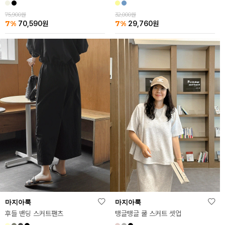
32,000원
75,900원
7%
7%
29,760
원
70,590
원
마지아룩
마지아룩
후들 밴딩 스커트팬츠
탱글탱글 쿨 스커트 셋업