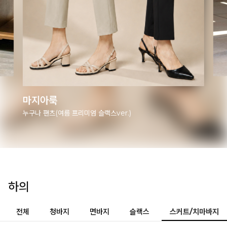
마지아룩
매직스판 두기장 쿨 스커트(숏.기본ver)
하의
전체
청바지
면바지
슬랙스
스커트/치마바지