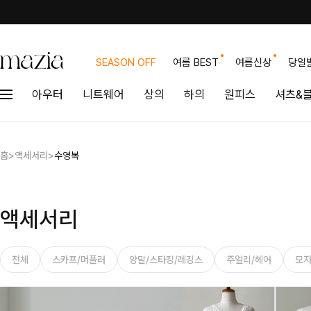
SEASON OFF
여름 BEST
여름신상
당일
아우터
니트웨어
상의
하의
원피스
셔츠&
홈
>
액세서리
>
수영복
액세서리
전체
스카프/머플러
양말/스타킹/레깅스
주얼리/헤어
모자