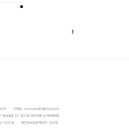
1
3839
이메일 : mazialook1@mazia.kr
 성남대로 32, 801호 마지아룩 (우체국택배)
남-1320호
개인정보보호책임자 : 오수창