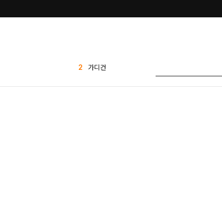
2
가디건
3
세트
4
티셔츠
5
바지
6
1 1
7
팬츠
8
반바지
9
애즐리
10
플리츠
1
린넨