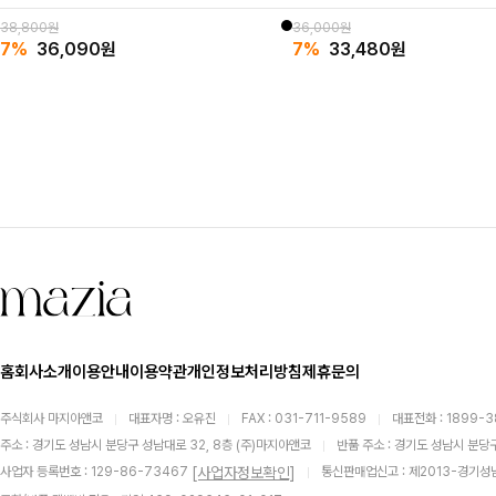
38,800원
36,000원
7%
36,090
원
7%
33,480
원
홈
회사소개
이용안내
이용약관
개인정보처리방침
제휴문의
주식회사 마지아앤코
대표자명 : 오유진
FAX : 031-711-9589
대표전화 : 1899-
주소 : 경기도 성남시 분당구 성남대로 32, 8층 (주)마지아앤코
반품 주소 : 경기도 성남시 분당구
[사업자정보확인]
사업자 등록번호 : 129-86-73467
통신판매업신고 : 제2013-경기성