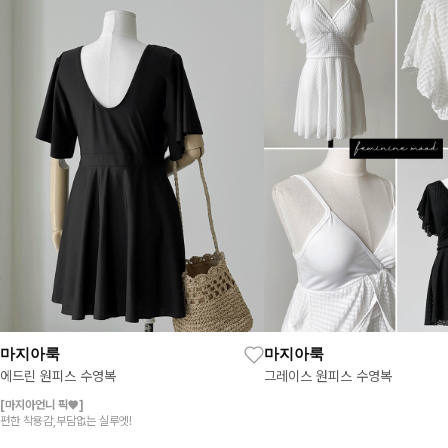
마지아룩
마지아룩
에드린 원피스 수영복
그레이스 원피스 수영복
[마지아언니 픽♥]
편한 착용감,부담없는 실루엣!