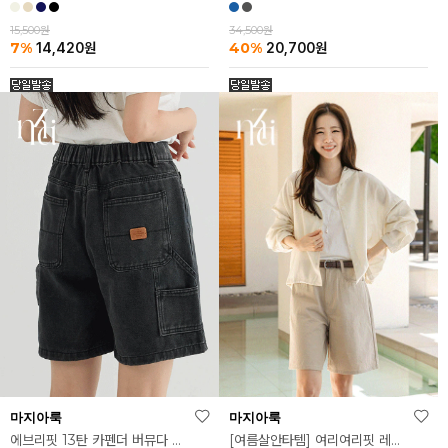
15,500원
34,500원
7%
40%
14,420
원
20,700
원
마지아룩
마지아룩
[여름살안타템] 여리여리핏 레이온 단추 후드 셔츠
에브리핏 13탄 카펜더 버뮤다 데님 반바지