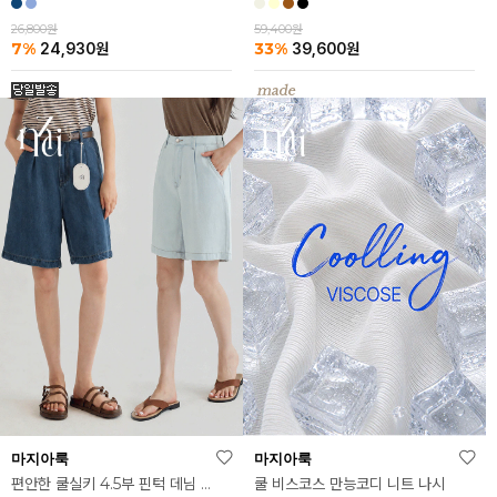
26,800원
59,400원
7%
33%
24,930
원
39,600
원
마지아룩
마지아룩
편안한 쿨실키 4.5부 핀턱 데님 반바지
쿨 비스코스 만능코디 니트 나시