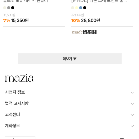
클로젯 모달 레이어 반팔티
[MADE] 리본 소매 포인트 쿨 반팔티
16,500원
32,000원
7%
10%
15,350
원
28,800
원
더보기 ▼
사업자 정보
법적 고지사항
고객센터
계좌정보