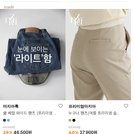
마지아룩
프리미엄마지아
쿨 베럴 와이드 팬츠 (프리미엄 라이크라 데님)
누구나 팬츠(여름 프리미엄 슬랙스ver.)
65,100원
63,100원
29%
40%
46,500
원
37,900
원