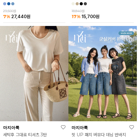
29,500원
18,840원
7%
17%
27,440
원
15,700
원
마지아룩
마지아룩
세탁후 그대로 티셔츠 3탄
핏 UP 패치 버뮤다 데님 반바지