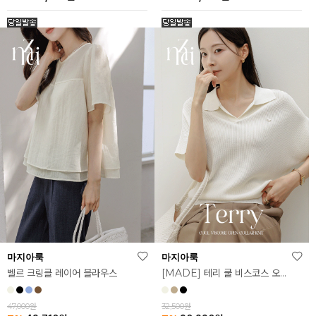
마지아룩
마지아룩
벨르 크링클 레이어 블라우스
[MADE] 테리 쿨 비스코스 오픈 카라 니트
47,000원
32,500원