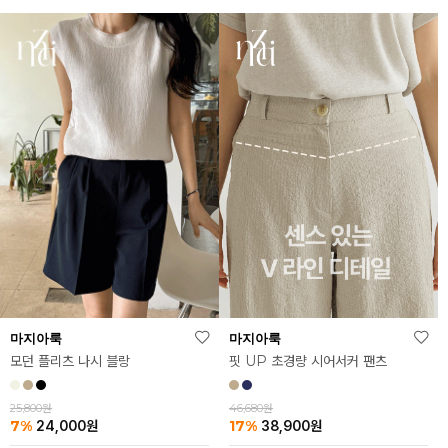
마지아룩
마지아룩
모던 플리츠 나시 블랑
핏 UP 초경량 시어서커 팬츠
25,800원
46,680원
7%
17%
24,000
원
38,900
원