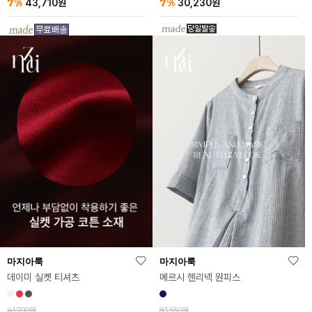
7%
7%
43,710
원
30,230
원
마지아룩
마지아룩
데이미 실켓 티셔츠
메르시 헨리넥 원피스
41,700원
83,550원