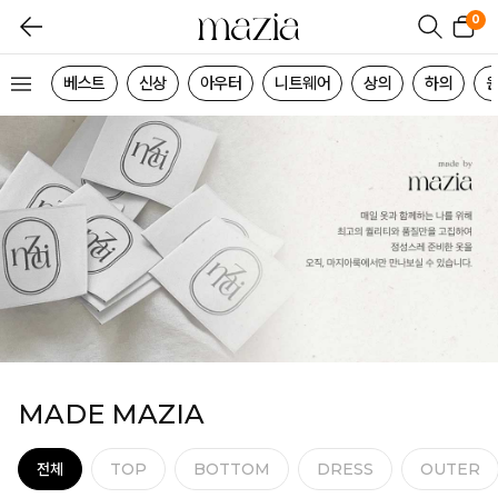
0
베스트
신상
아우터
니트웨어
상의
하의
MADE MAZIA
전체
TOP
BOTTOM
DRESS
OUTER