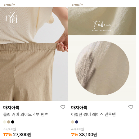
마지아룩
마지아룩
쿨링 커버 와이드 4부 팬츠
아벨린 썸머 레이스 맨투맨
33,360원
41,000원
17%
7%
27,800
원
38,130
원