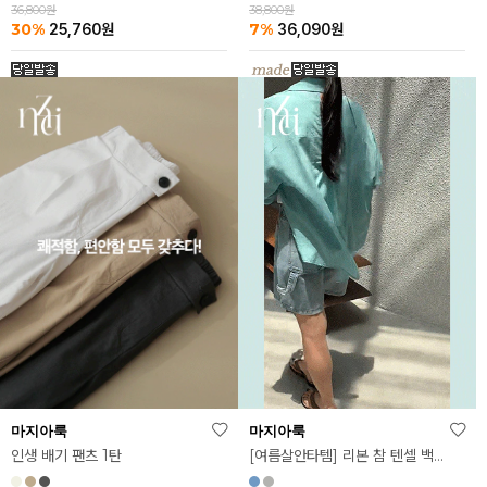
36,800원
38,800원
30%
7%
25,760
원
36,090
원
마지아룩
마지아룩
인생 배기 팬츠 1탄
[여름살안타템] 리본 참 텐셀 백트위스트 셔츠