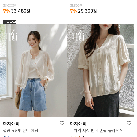
36,000원
31,500원
7%
7%
33,480
원
29,300
원
마지아룩
마지아룩
깔끔 4.5부 핀턱 데님
브이넥 셔링 핀턱 반팔 블라우스