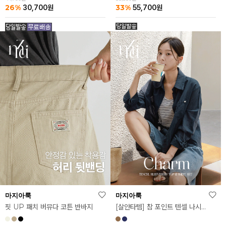
26%
33%
30,700
원
55,700
원
마지아룩
마지아룩
핏 UP 패치 버뮤다 코튼 반바지
[살안타템] 참 포인트 텐셀 나시 셔츠 세트