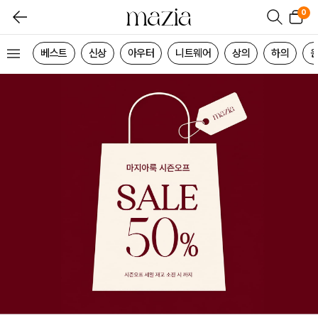
0
베스트
신상
아우터
니트웨어
상의
하의