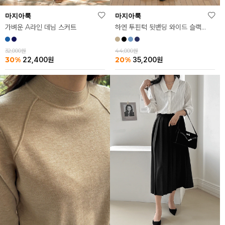
마지아룩
마지아룩
가벼운 A라인 데님 스커트
하엔 투핀턱 뒷밴딩 와이드 슬랙스
32,000원
44,000원
30%
20%
22,400
원
35,200
원