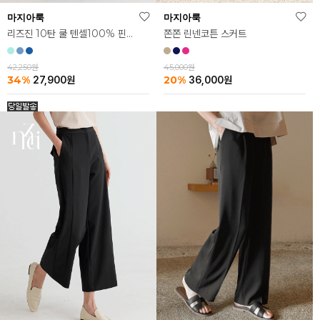
마지아룩
마지아룩
리즈진 10탄 쿨 텐셀100% 핀턱 와이드 데님
쫀쫀 린넨코튼 스커트
42,250원
45,000원
34%
20%
27,900
원
36,000
원