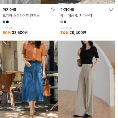
마지아룩
마지아룩
모디아 스트라이프 원피스
베니 데님 랩 치마바지
67,000원
42,000원
50%
30%
33,500
원
29,400
원