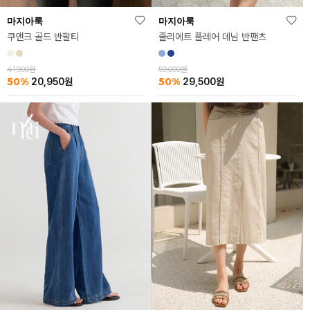
마지아룩
마지아룩
쿠앤크 골드 반팔티
줄리에트 플레어 데님 반팬츠
41,900원
59,000원
50%
50%
20,950
원
29,500
원