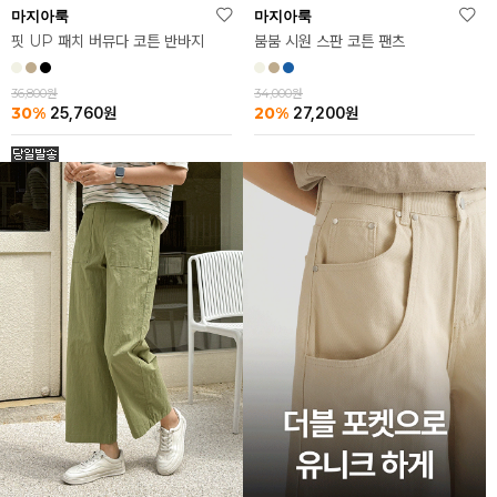
마지아룩
마지아룩
핏 UP 패치 버뮤다 코튼 반바지
붐붐 시원 스판 코튼 팬츠
36,800원
34,000원
30%
20%
25,760
원
27,200
원