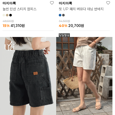
마지아룩
마지아룩
늘씬 린넨 스티치 원피스
핏 UP 패치 버뮤다 데님 반바지
48,600원
34,500원
15%
40%
41,310
원
20,700
원