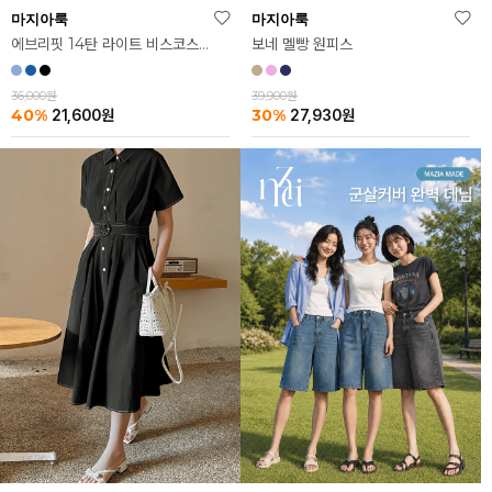
마지아룩
마지아룩
보네 멜빵 원피스
에브리핏 14탄 라이트 비스코스 쿨 워싱 데님 팬츠
39,900원
36,000원
30%
40%
27,930
원
21,600
원