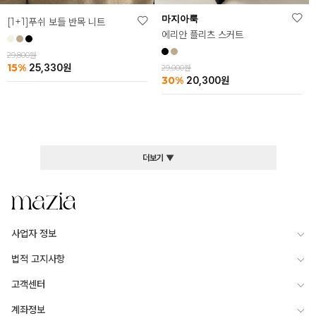
마지아룩
[1+1]푸쉬 보들 반목 니트
에리안 플리츠 스커트
29,800원
15%
25,330
원
29,000원
30%
20,300
원
더보기 ▼
사업자 정보
법적 고지사항
고객센터
계좌정보