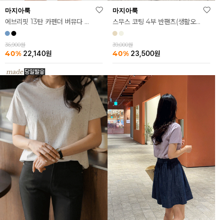
마지아룩
마지아룩
스무스 코팅 4부 반팬츠(생활오염방수)
에브리핏 13탄 카펜더 버뮤다 데님 반바지
39,000원
36,900원
40%
40%
23,500
원
22,140
원