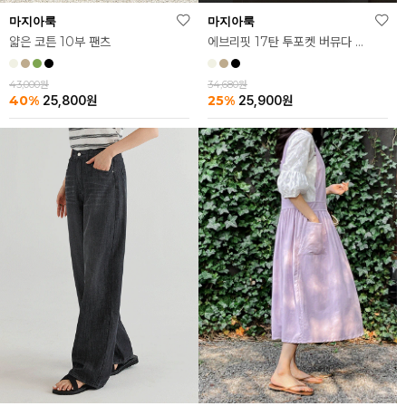
마지아룩
마지아룩
얇은 코튼 10부 팬츠
에브리핏 17탄 투포켓 버뮤다 팬츠
43,000원
34,680원
40%
25%
25,800
원
25,900
원