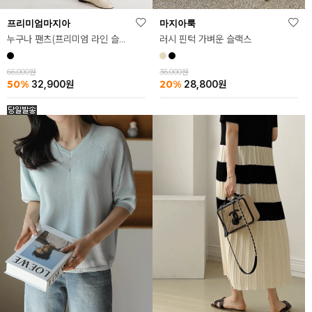
마지아룩
프리미엄마지아
러시 핀턱 가벼운 슬랙스
누구나 팬츠(프리미엄 라인 슬랙스ver.)
36,000원
66,000원
20%
50%
28,800
원
32,900
원