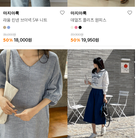
마지아룩
마지아룩
데얼즈 플리츠 원피스
라움 린넨 브이넥 5부 니트
39,900원
36,000원
50%
50%
19,950
원
18,000
원