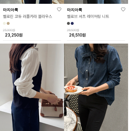
마지아룩
마지아룩
벨로린 코듀 러플카라 블라우스
벨로브 셔츠 레이어링 니트
25,000원
28,500원
23,250
원
26,510
원