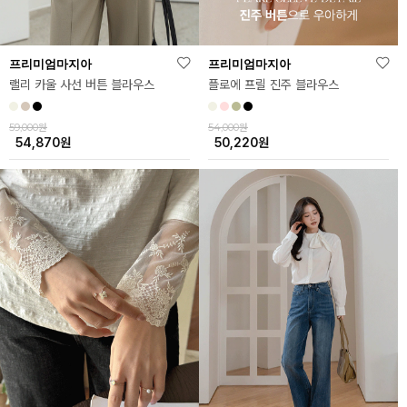
프리미엄마지아
프리미엄마지아
랠리 카울 사선 버튼 블라우스
플로에 프릴 진주 블라우스
59,000원
54,000원
54,870
원
50,220
원