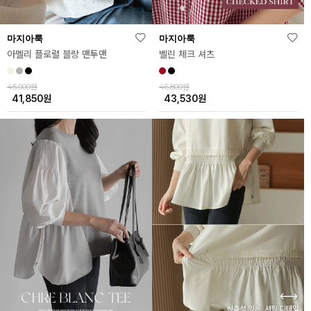
마지아룩
마지아룩
벨린 체크 셔츠
아멜리 플로럴 블랑 맨투맨
46,800원
45,000원
43,530
원
41,850
원