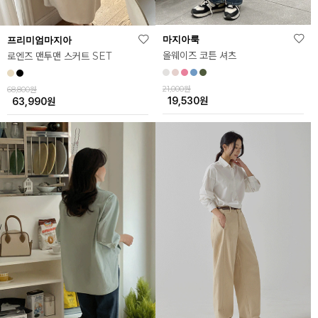
마지아룩
프리미엄마지아
올웨이즈 코튼 셔츠
로엔즈 맨투맨 스커트 SET
21,000원
68,800원
19,530
원
63,990
원