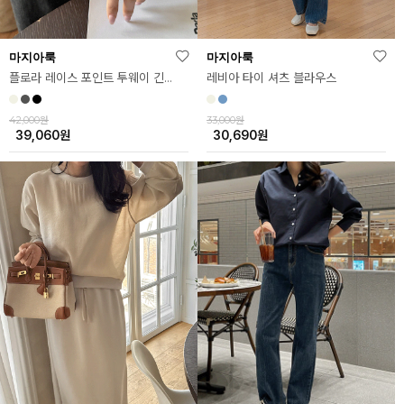
마지아룩
마지아룩
플로라 레이스 포인트 투웨이 긴팔티
레비아 타이 셔츠 블라우스
42,000원
33,000원
39,060
원
30,690
원