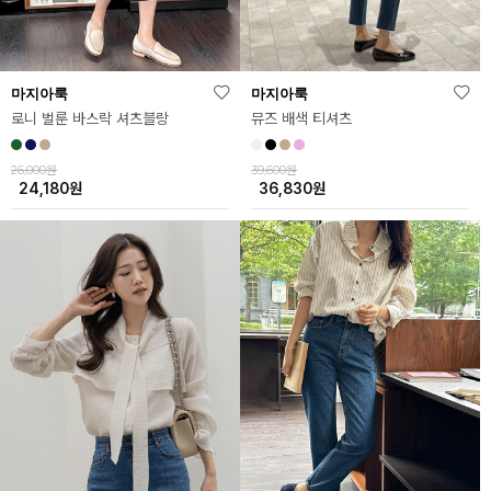
마지아룩
마지아룩
뮤즈 배색 티셔츠
로니 벌룬 바스락 셔츠블랑
39,600원
26,000원
36,830
원
24,180
원