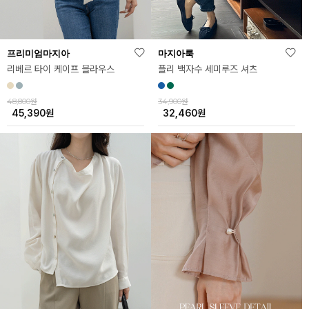
프리미엄마지아
마지아룩
리베르 타이 케이프 블라우스
플리 백자수 세미루즈 셔츠
48,800원
34,900원
45,390
원
32,460
원