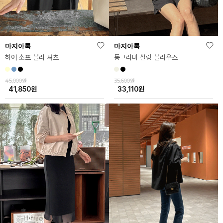
마지아룩
마지아룩
히어 소프 블라 셔츠
동그라미 살랑 블라우스
45,000원
35,600원
41,850
원
33,110
원