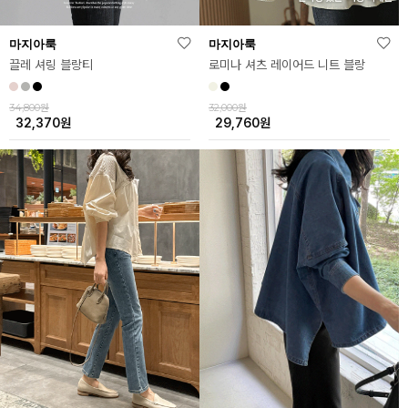
마지아룩
마지아룩
끌레 셔링 블랑티
로미나 셔츠 레이어드 니트 블랑
34,800원
32,000원
32,370
원
29,760
원