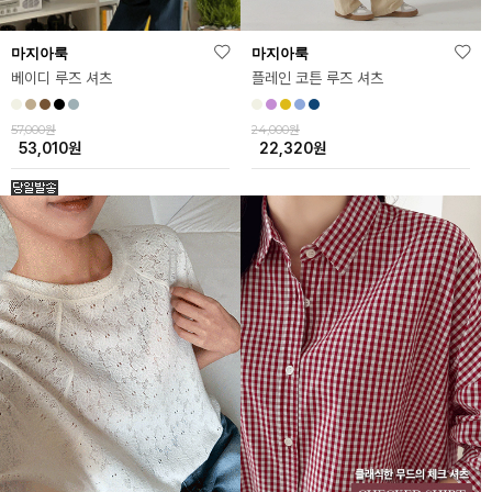
마지아룩
마지아룩
베이디 루즈 셔츠
플레인 코튼 루즈 셔츠
57,000원
24,000원
53,010
원
22,320
원