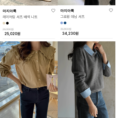
마지아룩
마지아룩
그로윙 데님 셔츠
레이어링 셔츠 배색 니트
36,800원
26,900원
34,230
원
25,020
원