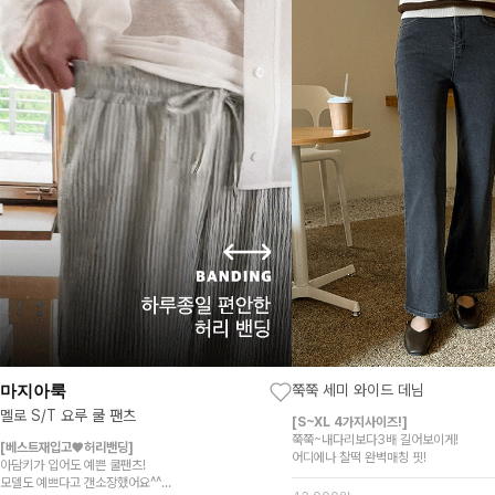
마지아룩
쭉쭉 세미 와이드 데님
멜로 S/T 요루 쿨 팬츠
[S~XL 4가지사이즈!]
쭉쭉~내다리보다3배 길어보이게!
[베스트재입고♥허리밴딩]
어디에나 찰떡 완벽매칭 핏!
아담키가 입어도 예쁜 쿨팬츠!
모델도 예쁘다고 갠소장했어요^^