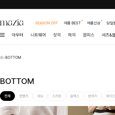
SEASON OFF
여름 BEST
여름신상
당일
아우터
니트웨어
상의
하의
원피스
셔츠&
홈
>
BOTTOM
BOTTOM
전체
면팬츠
데님
스커트
슬랙스
반바지
와이