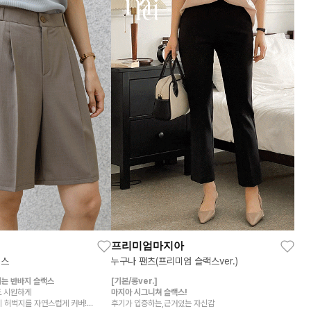
프리미엄마지아
랙스
누구나 팬츠(프리미엄 슬랙스ver.)
는 반바지 슬랙스
[기본/롱ver.]
도 시원하게
마지아 시그니쳐 슬랙스!
이 허벅지를 자연스럽게 커버!
후기가 입증하는,근거있는 자신감