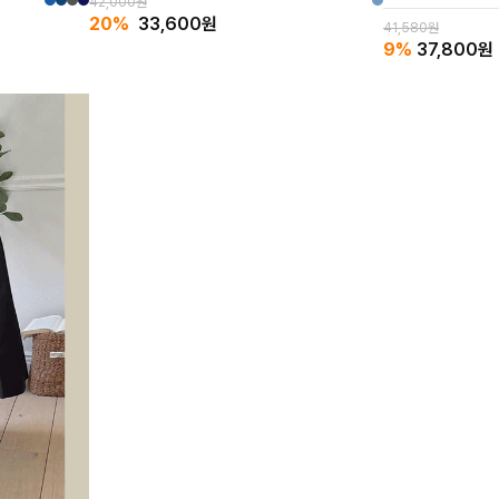
42,000원
무릎 위 5부 기장으로
20%
33,600
원
41,580원
9%
37,800
원