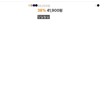
 출근룩부터 데일리룩까지~
68,000원
38%
41,900
원