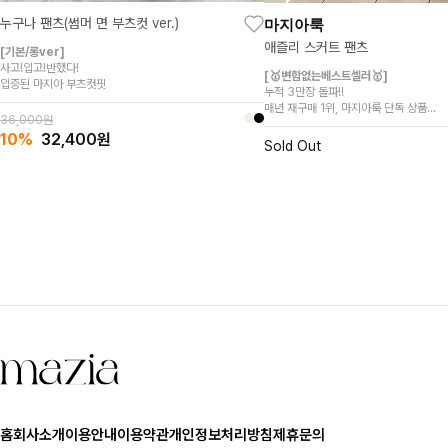
마지아룩
누구나 팬츠(썸머 면 부츠컷 ver.)
애즐리 스커트 팬츠
[기본/롱ver]
사고!입고!반했다!
[🥇변함없는베스트셀러🥇]
입증된 마지아 부츠컷핏
누적 3만장 돌파!!
매년 재구매 1위, 마지아룩 단독 상품
36,000원
고객 극찬후기 검증된 아이템
10%
32,400
원
우아하면서도,편안한 팬츠!
Sold Out
홈
회사소개
이용안내
이용약관
개인정보처리방침
제휴문의