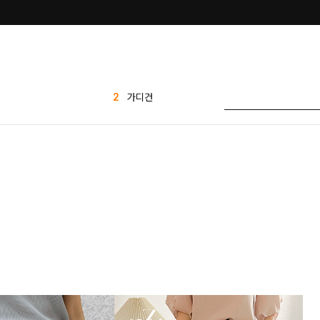
2
가디건
3
세트
4
티셔츠
5
반바지
6
바지
7
1 1
8
팬츠
9
애즐리
10
플리츠
1
린넨