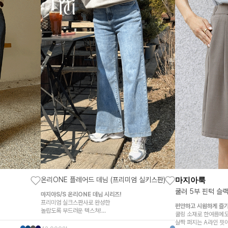
마지아룩
온리ONE 플레어드 데님 (프리미엄 실키스판)
쿨러 5부 핀턱 슬
마지아S/S 온리ONE 데님 시리즈!
프리미엄 실크스판사로 완성한
편안하고 시원하게 즐기
놀랍도록 부드러운 텍스쳐!
쿨링 소재로 한여름에
마법같이 날씬해보이는
살짝 퍼지는 A라인 핏
세련된 플레어드 핏!