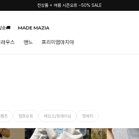
전상품 + 여름 시즌오프 ~50% SALE
MADE MAZIA
발송🚚
블라우스
앤느
프리미엄마지아
드팬츠
점프슈트
레깅스/트레이닝
청바지