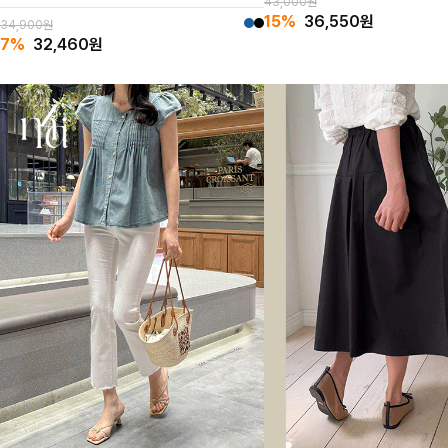
43,000원
퀄리티깔끔하고,핏 끝내줘요~
15%
36,550
원
34,900원
7%
32,460
원