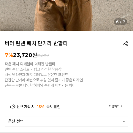
7
/
7
버터 린넨 패치 단가라 반팔티
7%
23,720
원
25,500
작은 패치 디테일이 더해진 반팔티
린넨 혼방 소재로 가볍고 쾌적한 착용감
배색 넥라인과 패치 디테일로 은은한 포인트
잔잔한 단가라 패턴으로 부담 없이 즐기기 좋은 디자인
단독은 물론 다양한 하의와 손쉽게 매치되는 아이
신규 가입 시
15%
즉시 할인
가입하기