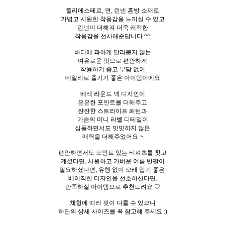
폴리에스테르, 면, 린넨 혼방 소재로
가볍고 시원한 착용감을 느끼실 수 있고
린넨이 더해져 더욱 쾌적한
착용감을 선사해준답니다 ^^
바디에 과하게 달라붙지 않는
여유로운 핏으로 편안하게
착용하기 좋고 부담 없이
데일리로 즐기기 좋은 아이템이에요
배색 라운드 넥 디자인이
은은한 포인트를 더해주고
잔잔한 스트라이프 패턴과
가슴의 미니 라벨 디테일이
심플하면서도 밋밋하지 않은
매력을 더해주었어요 ~
편안하면서도 포인트 있는 티셔츠를 찾고
계셨다면, 시원하고 가벼운 여름 반팔이
필요하셨다면, 유행 없이 오래 입기 좋은
베이직한 디자인을 선호하신다면,
만족하실 아이템으로 추천드려요 ♡
체형에 따라 핏이 다를 수 있으니
하단의 상세 사이즈를 꼭 참고해 주세요 :)