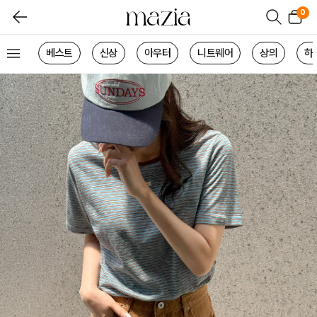
0
베스트
신상
아우터
니트웨어
상의
하