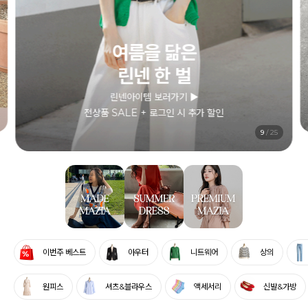
여름을 닮은
린넨 한 벌
린넨아이템 보러가기 ▶
전상품 SALE + 로그인 시 추가 할인
10
/
25
이번주 베스트
아우터
니트웨어
상의
원피스
셔츠&블라우스
액세서리
신발&가방