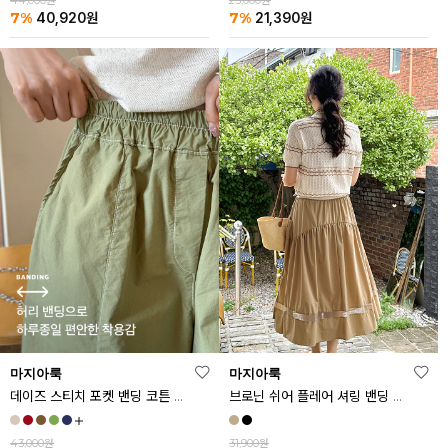
44,000원
23,000원
7%
7%
40,920
원
21,390
원
마지아룩
마지아룩
데이즈 스티치 포켓 밴딩 코튼 반바지
브로닌 쉬어 플레어 셔링 밴딩 스커트
43,000원
31,900원