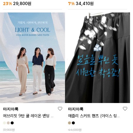
23%
7%
29,800
원
34,410
원
마지아룩
마지아룩
에브리핏 9탄 쿨 레이온 밴딩 와이드 팬츠
애즐리 스커트 팬츠 (아이스 링클프리ver.)
31,900원
44,000원