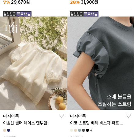
7%
28%
29,670
원
31,900
원
마지아룩
마지아룩
아벨린 썸머 레이스 맨투맨
아코 스트링 배색 바스락 퍼프 반팔티