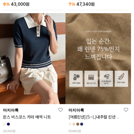
9%
7%
43,000
원
47,340
원
마지아룩
마지아룩
[여름린넨](S~L)내추럴 린넨 와이드 밴딩 팬츠
윈스 비스코스 카라 배색 니트
69,860원
26,900원