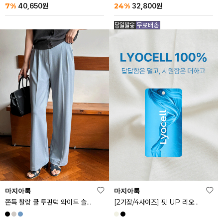
24%
7%
32,800
원
40,650
원
마지아룩
마지아룩
쫀득 찰랑 쿨 투핀턱 와이드 슬랙스
[2기장/4사이즈] 핏 UP 리오셀 스판 스커트