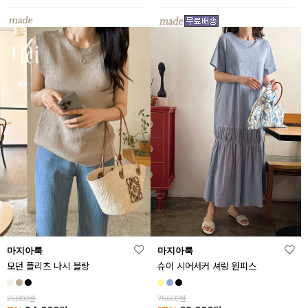
마지아룩
마지아룩
모던 플리츠 나시 블랑
슈이 시어서커 셔링 원피스
25,800원
75,600원