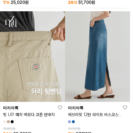
26%
7%
51,700
원
25,020
원
마지아룩
마지아룩
핏 UP 패치 버뮤다 코튼 반바지
에브리핏 12탄 라이트 비스코스 쿨 데님 스커트
36,800원
39,900원