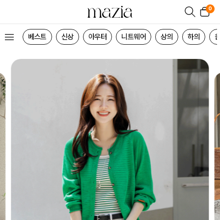
0
베스트
신상
아우터
니트웨어
상의
하의