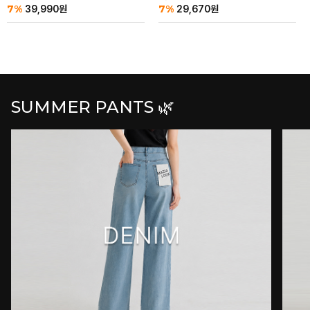
7%
7%
39,990
원
29,670
원
SUMMER PANTS 🌿