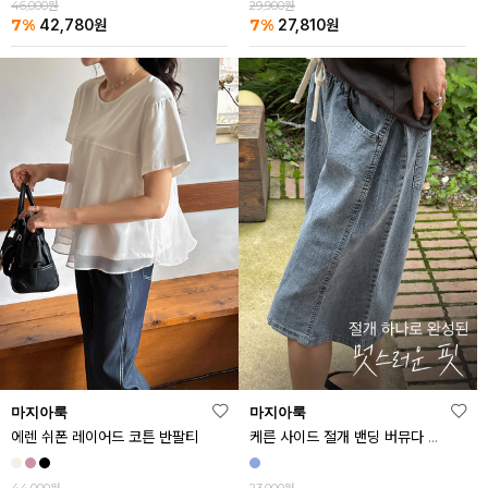
46,000원
29,900원
7%
7%
42,780
원
27,810
원
마지아룩
마지아룩
에렌 쉬폰 레이어드 코튼 반팔티
케른 사이드 절개 밴딩 버뮤다 데님 반바지