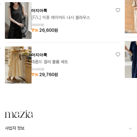
마지아룩
[1+1] 알른 소프 카라 원피스
63,000원
37%
39,900
원
마지아룩
셀리나 롱 원피스
54,000원
7%
50,220
원
사업자 정보