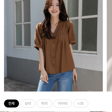
전체
상의
하의
아우터
니트