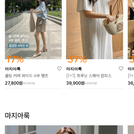
37%
32%
마지아룩
마지아룩
마
[1+1] 프루닛 스퀘어 원피스
[1+1] 알른 소프 카라 블라
39,900
원
36,900
원
51
63,000원
54,000원
마지아룩