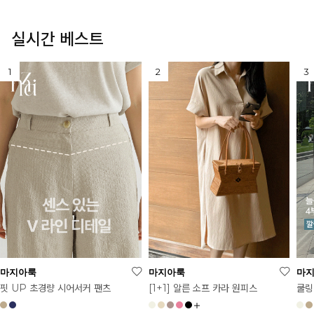
실시간 베스트
마지아룩
마지아룩
마
[1+1] 알른 소프 카라 원피스
핏 UP 초경량 시어서커 팬츠
쿨링