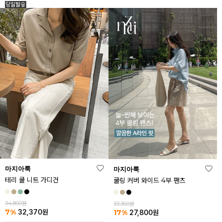
마지아룩
마지아룩
테리 쿨 니트 가디건
쿨링 커버 와이드 4부 팬츠
34,800원
33,360원
7%
17%
32,370
원
27,800
원