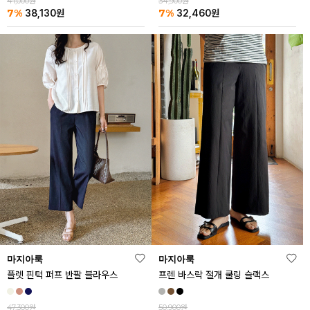
41,000원
34,900원
7%
7%
38,130
원
32,460
원
마지아룩
마지아룩
플렛 핀턱 퍼프 반팔 블라우스
프렌 바스락 절개 쿨링 슬랙스
47,300원
50,900원