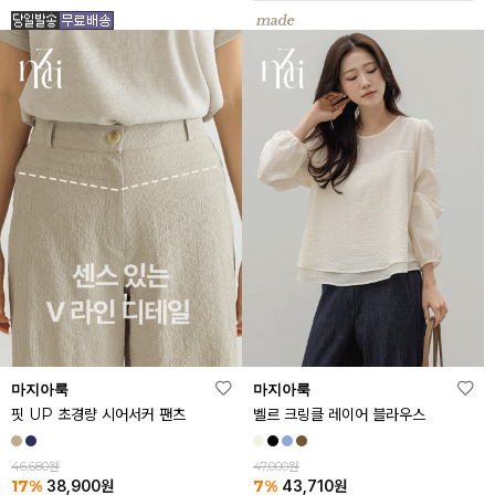
마지아룩
마지아룩
핏 UP 초경량 시어서커 팬츠
벨르 크링클 레이어 블라우스
46,680원
47,000원
17%
7%
38,900
원
43,710
원