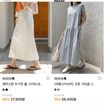
마지아룩
마지아룩
매직스판 두기장 쿨 스커트(숏.기본ver)
[여름시어서커] 코튼 크링클 스트라이프 원피스
39,900원
66,000원
30%
10%
27,800
원
59,400
원