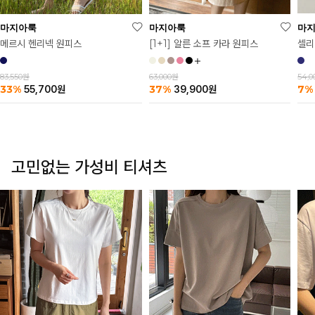
마
마지아룩
마지아룩
셀리
메르시 헨리넥 원피스
[1+1] 알른 소프 카라 원피스
54,
83,550원
63,000원
7%
33%
37%
55,700
원
39,900
원
고민없는 가성비 티셔츠