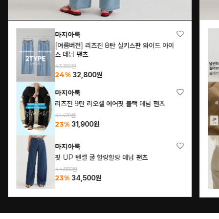
마지아룩
[여름버전] 핏 UP 밴딩 절개 코튼 팬츠
46,500원
32%
31,700
원
마지아룩
[여름린넨](S~L)내추럴 린넨 와이드 밴딩 팬
츠
69,860원
26%
51,700
원
프리미엄마지아
누구나 팬츠(여름 프리미엄 슬랙스ver.)
63,100원
40%
37,900
원