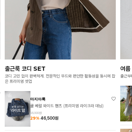
여름 원피스의 모든 것
여름
출근부터 모임, 여행까지 활용도 높은 원피스 모음
바캉스
마지아룩
메르시 헨리넥 원피스
83,550원
33%
55,700
원