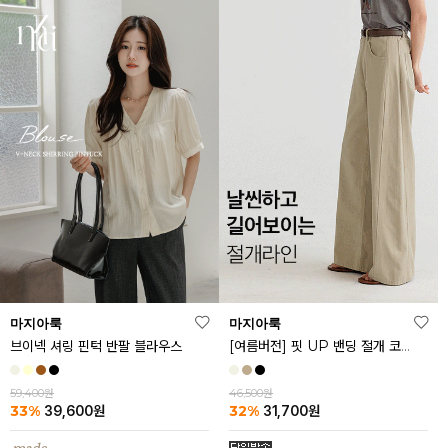
마지아룩
마지아룩
브이넥 셔링 핀턱 반팔 블라우스
[여름버전] 핏 UP 밴딩 절개 코튼 팬츠
59,400원
46,500원
33%
32%
39,600
원
31,700
원