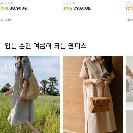
63,000원
46,680원
33,3
37%
17%
17
39,900
원
38,900
원
입는 순간 여름이 되는 원피스