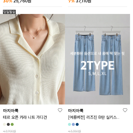
30%
7%
25,760
원
37,110
원
마지아룩
마지아룩
[여름버전] 리즈진 8탄 실키스판 와이드 아이스 데님 팬츠
테르 오픈 카라 니트 가디건
43,350원
43,700원