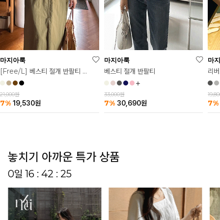
마
마지아룩
마지아룩
리버
베스티 절개 반팔티
[Free/L] 베스티 절개 반팔티 2탄
19,8
33,000원
21,000원
7%
7%
7%
30,690
원
19,530
원
놓치기 아까운 특가 상품
0일 16 : 42 : 19