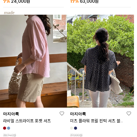
7%
17%
24,000
원
63,000
원
마지아룩
마지아룩
라비엘 스트라이프 포켓 셔츠
미츠 플라워 프릴 핀턱 셔츠 블라우스
38,740원
37,000원