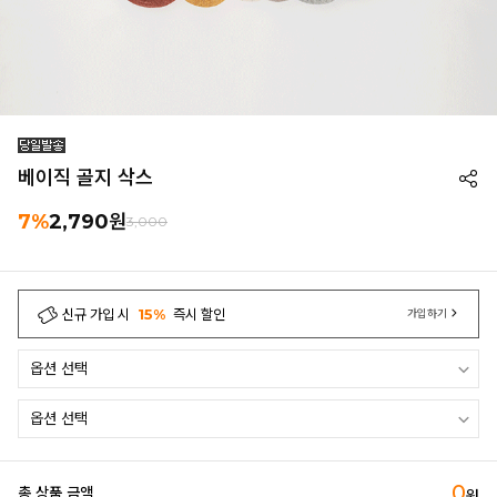
베이직 골지 삭스
7%
2,790
원
3,000
신규 가입 시
15%
즉시 할인
가입하기
0
총 상품 금액
원