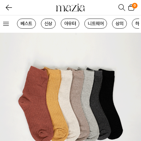
0
베스트
신상
아우터
니트웨어
상의
하