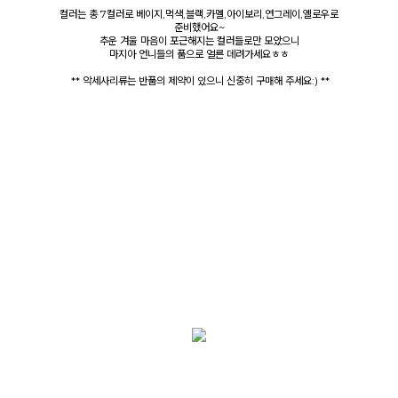
컬러는 총 7컬러로 베이지,먹색,블랙,카멜,아이보리,연그레이,옐로우로
준비했어요~
추운 겨울 마음이 포근해지는 컬러들로만 모았으니
마지아 언니들의 품으로 얼른 데려가세요ㅎㅎ
** 악세사리류는 반품의 제약이 있으니 신중히 구매해 주세요:) **