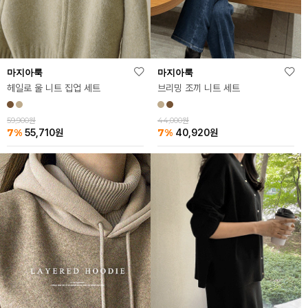
마지아룩
마지아룩
브리밍 조끼 니트 세트
헤일로 울 니트 집업 세트
44,000원
59,900원
7%
7%
40,920
원
55,710
원