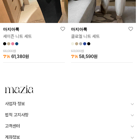
마지아룩
마지아룩
세이즌 니트 세트
클로엘 니트 세트
66,000원
63,000원
7%
7%
61,380
원
58,590
원
사업자 정보
법적 고지사항
고객센터
계좌정보