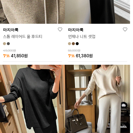
마지아룩
마지아룩
스톰 레이어드 울 후드티
언제나 니트 셋업
45,000원
66,000원
7%
7%
41,850
원
61,380
원