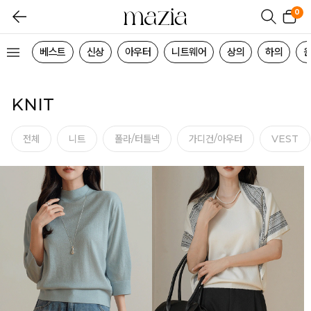
0
베스트
신상
아우터
니트웨어
상의
하의
KNIT
전체
니트
폴라/터틀넥
가디건/아우터
VEST