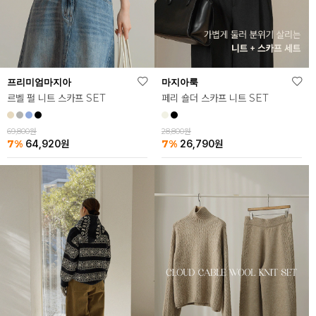
프리미엄마지아
마지아룩
르벨 펄 니트 스카프 SET
페리 숄더 스카프 니트 SET
69,800원
28,800원
7%
7%
64,920
원
26,790
원