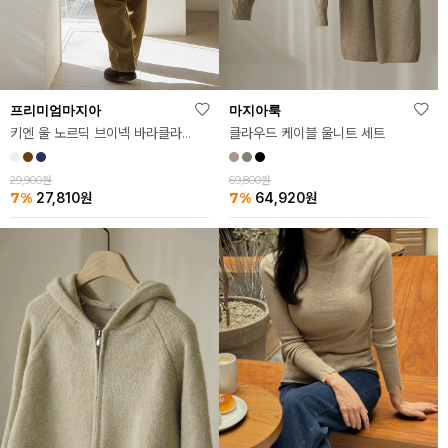
프리미엄마지아
마지아룩
키엔 울 노르딕 브이넥 바라클라바 SET
클라우드 케이블 울니트 세트
29,900원
69,800원
7%
7%
27,810
원
64,920
원