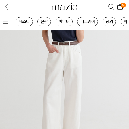
0
베스트
신상
아우터
니트웨어
상의
하