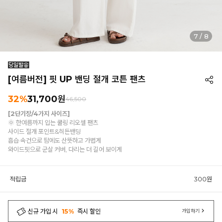
7
/
8
[여름버전] 핏 UP 밴딩 절개 코튼 팬츠
32%
31,700원
46,500
[2단기장/4가지 사이즈]
🌞 한여름까지 입는 쿨링 리오셀 팬츠
사이드 절개 포인트&히든밴딩
흡습·속건으로 땀에도 산뜻하고 가볍게
와이드핏으로 군살 커버, 다리는 더 길어 보이게
적립금
300원
신규 가입 시
15%
즉시 할인
가입하기