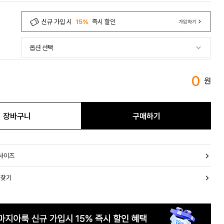
신규 가입 시
15%
즉시 할인
가입하기
0
원
장바구니
구매하기
 사이즈
 찾기