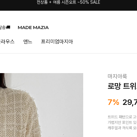
전상품 + 여름 시즌오프 ~50% SALE
MADE MAZIA
발송🚚
블라우스
앤느
프리미엄마지아
마지아룩
로망 트위
7%
29,
트위드 패턴으로 
가볍지만 포인트 있
캐주얼과 격식룩 모