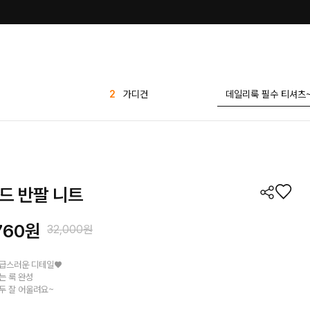
2
가디건
3
세트
4
티셔츠
5
반바지
6
바지
7
팬츠
드 반팔 니트
8
1 1
9
애즐리
760
원
32,000원
10
플리츠
1
린넨
고급스러운 디테일♥
는 룩 완성
두 잘 어울려요~