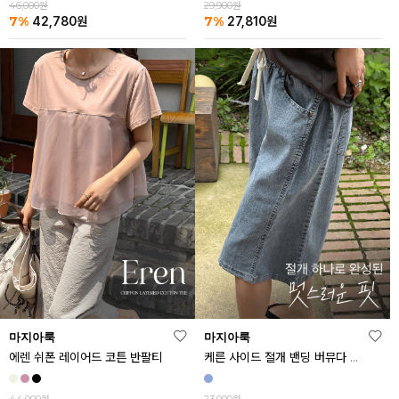
46,000원
29,900원
7%
7%
42,780
원
27,810
원
마지아룩
마지아룩
에렌 쉬폰 레이어드 코튼 반팔티
케른 사이드 절개 밴딩 버뮤다 데님 반바지