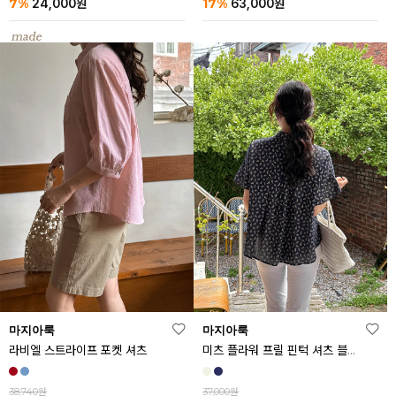
7%
17%
24,000
원
63,000
원
마지아룩
마지아룩
라비엘 스트라이프 포켓 셔츠
미츠 플라워 프릴 핀턱 셔츠 블라우스
38,740원
37,000원