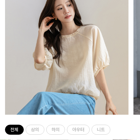
전체
상의
하의
아우터
니트