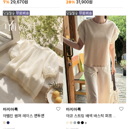
7%
28%
29,670
원
31,900
원
마지아룩
마지아룩
아벨린 썸머 레이스 맨투맨
아코 스트링 배색 바스락 퍼프 반팔티