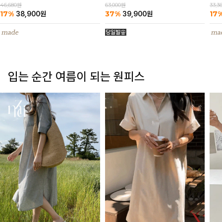
63,000원
46,680원
33,3
37%
17%
17
39,900
원
38,900
원
입는 순간 여름이 되는 원피스