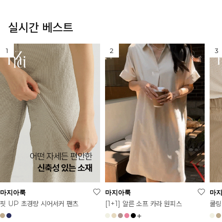
실시간 베스트
마지아룩
마지아룩
마
[1+1] 알른 소프 카라 원피스
핏 UP 초경량 시어서커 팬츠
쿨링