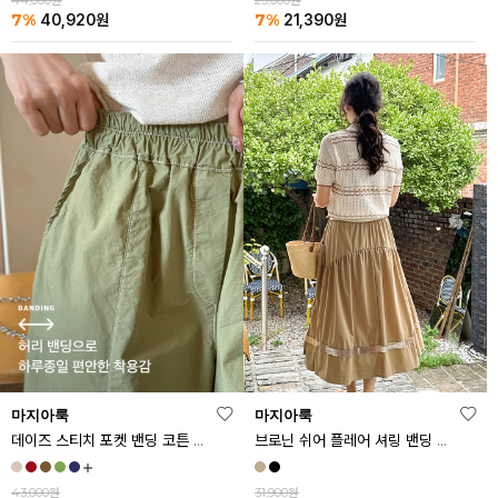
44,000원
23,000원
7%
7%
40,920
원
21,390
원
마지아룩
마지아룩
데이즈 스티치 포켓 밴딩 코튼 반바지
브로닌 쉬어 플레어 셔링 밴딩 스커트
43,000원
31,900원