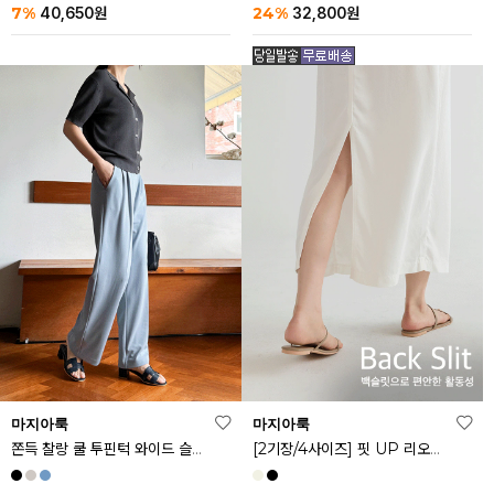
24%
7%
32,800
원
40,650
원
마지아룩
마지아룩
쫀득 찰랑 쿨 투핀턱 와이드 슬랙스
[2기장/4사이즈] 핏 UP 리오셀 스판 스커트