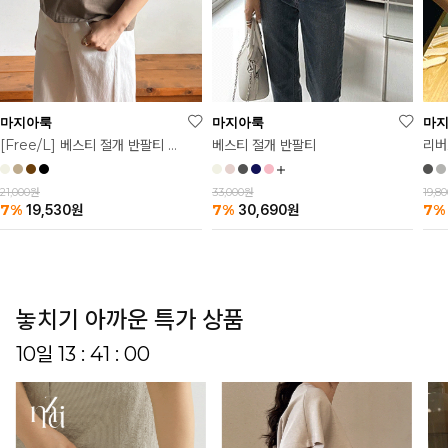
마
마지아룩
마지아룩
리버
베스티 절개 반팔티
[Free/L] 베스티 절개 반팔티 2탄
19,8
33,000원
21,000원
7%
7%
7%
30,690
원
19,530
원
놓치기 아까운 특가 상품
10일 13 : 40 : 56