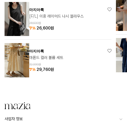
마지아룩
[1+1] 알른 소프 카라 원피스
63,000원
37%
39,900
원
마지아룩
셀리나 롱 원피스
54,000원
7%
50,220
원
사업자 정보