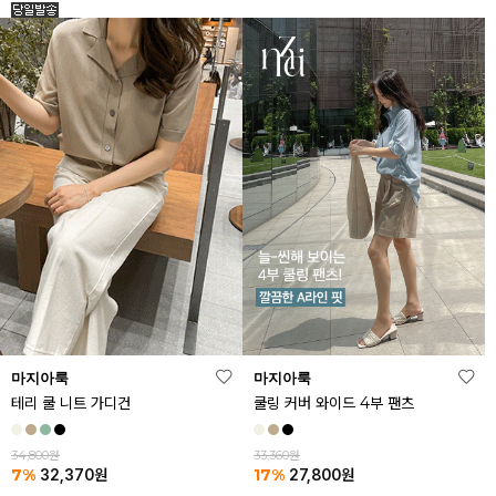
마지아룩
마지아룩
테리 쿨 니트 가디건
쿨링 커버 와이드 4부 팬츠
34,800원
33,360원
7%
17%
32,370
원
27,800
원