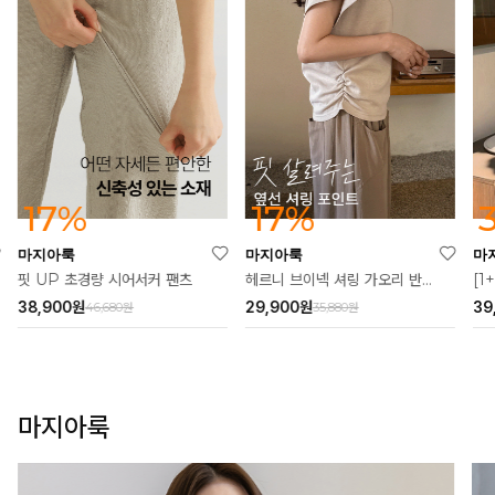
37%
17%
마지아룩
마지아룩
마
[1+1] 알른 소프 카라 원피스
헤르니 브이넥 셔링 가오리 반팔티
쿨링
39,900
원
29,900
원
27
63,000원
35,880원
마지아룩