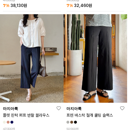
41,000원
34,900원
7%
7%
38,130
원
32,460
원
마지아룩
마지아룩
플렛 핀턱 퍼프 반팔 블라우스
프렌 바스락 절개 쿨링 슬랙스
47,300원
50,900원