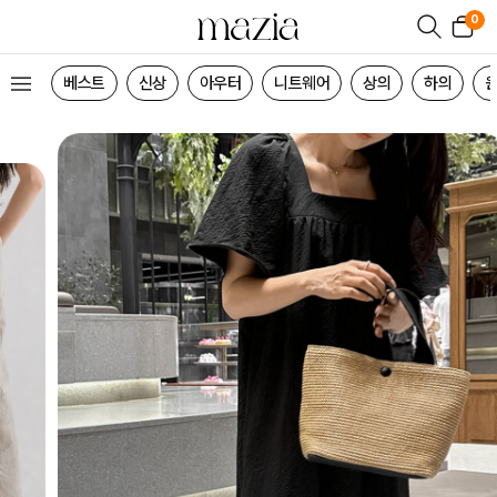
0
베스트
신상
아우터
니트웨어
상의
하의