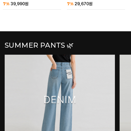
7%
7%
39,990
원
29,670
원
SUMMER PANTS 🌿