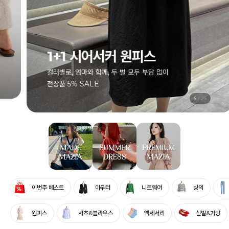
1+1 시어서커 원피스
컬러별로, 엄마와 함께, 두 벌 모두 부담 없이
전상품 5% SALE
6
/
25
이번주 베스트
아우터
니트웨어
상의
원피스
셔츠&블라우스
액세서리
신발&가방