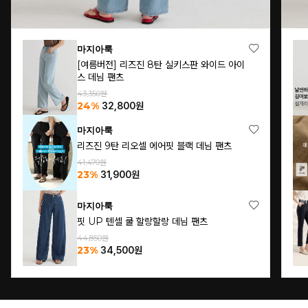
마지아룩
[여름버전] 핏 UP 밴딩 절개 코튼 팬츠
46,500원
32%
31,700
원
마지아룩
[여름린넨](S~L)내추럴 린넨 와이드 밴딩 팬
츠
69,860원
26%
51,700
원
프리미엄마지아
누구나 팬츠(여름 프리미엄 슬랙스ver.)
63,100원
40%
37,900
원