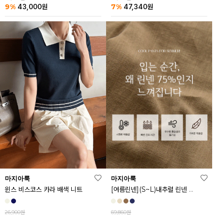
9%
7%
43,000
원
47,340
원
마지아룩
마지아룩
[여름린넨](S~L)내추럴 린넨 와이드 밴딩 팬츠
윈스 비스코스 카라 배색 니트
69,860원
26,900원