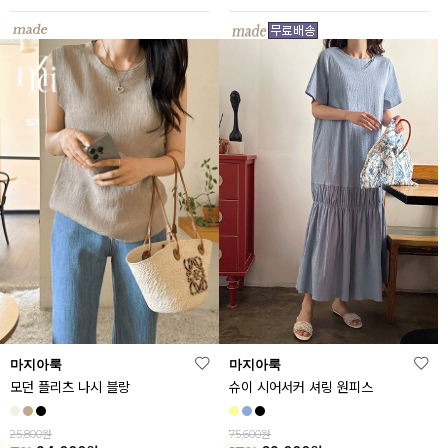
마지아룩
마지아룩
모던 플리츠 나시 블랑
슈이 시어서커 셔링 원피스
25,800원
75,600원