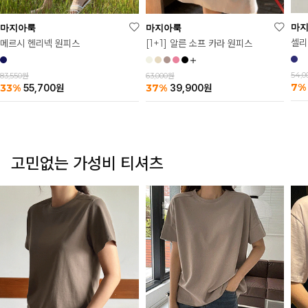
마
마지아룩
마지아룩
셀리
메르시 헨리넥 원피스
[1+1] 알른 소프 카라 원피스
54,
83,550원
63,000원
7%
33%
37%
55,700
원
39,900
원
고민없는 가성비 티셔츠