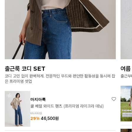
여름 원피스의 모든 것
여름
출근부터 모임, 여행까지 활용도 높은 원피스 모음
바캉스
마지아룩
메르시 헨리넥 원피스
83,550원
33%
55,700
원