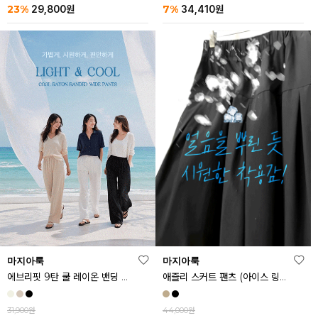
23%
7%
29,800
원
34,410
원
마지아룩
마지아룩
에브리핏 9탄 쿨 레이온 밴딩 와이드 팬츠
애즐리 스커트 팬츠 (아이스 링클프리ver.)
31,900원
44,000원