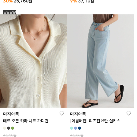
30%
7%
25,760
원
37,110
원
마지아룩
마지아룩
[여름버전] 리즈진 8탄 실키스판 와이드 아이스 데님 팬츠
테르 오픈 카라 니트 가디건
43,350원
43,700원