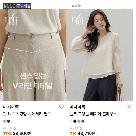
마지아룩
마지아룩
핏 UP 초경량 시어서커 팬츠
벨르 크링클 레이어 블라우스
46,680원
47,000원
17%
7%
38,900
원
43,710
원