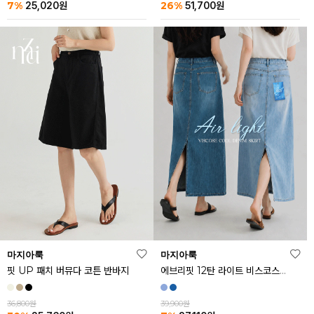
26%
7%
51,700
원
25,020
원
마지아룩
마지아룩
핏 UP 패치 버뮤다 코튼 반바지
에브리핏 12탄 라이트 비스코스 쿨 데님 스커트
36,800원
39,900원