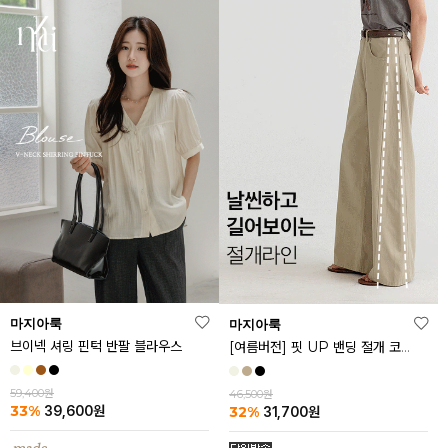
마지아룩
마지아룩
브이넥 셔링 핀턱 반팔 블라우스
[여름버전] 핏 UP 밴딩 절개 코튼 팬츠
59,400원
46,500원
33%
32%
39,600
원
31,700
원