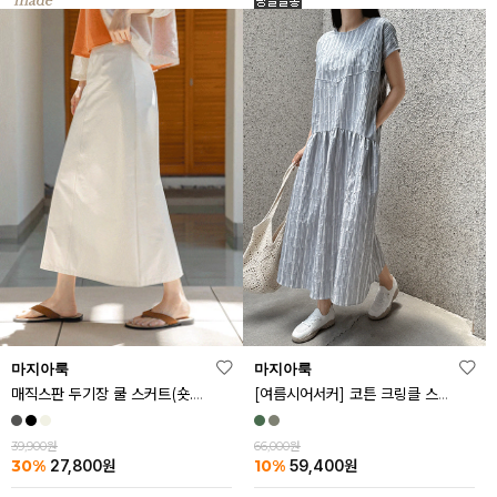
마지아룩
마지아룩
매직스판 두기장 쿨 스커트(숏.기본ver)
[여름시어서커] 코튼 크링클 스트라이프 원피스
39,900원
66,000원
30%
10%
27,800
원
59,400
원