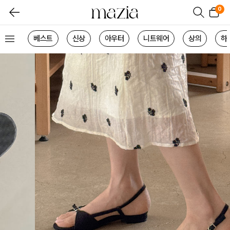
0
베스트
신상
아우터
니트웨어
상의
하