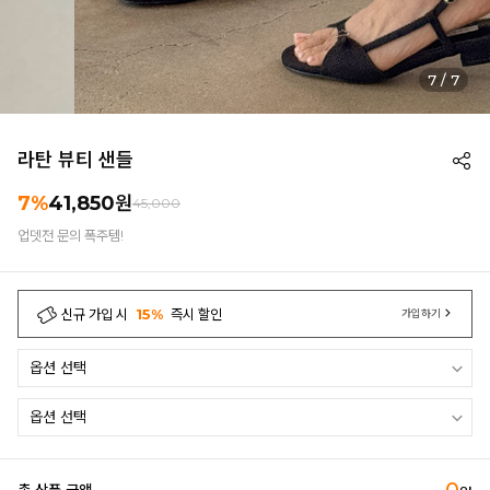
7
/
7
라탄 뷰티 샌들
7%
41,850
원
45,000
업뎃전 문의 폭주템!
신규 가입 시
15%
즉시 할인
가입하기