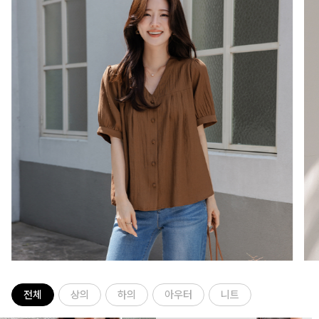
전체
상의
하의
아우터
니트