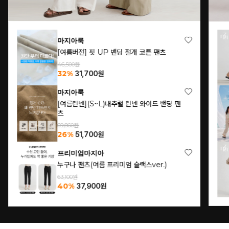
마지아룩
[여름버전] 핏 UP 밴딩 절개 코튼 팬츠
46,500원
32%
31,700
원
마지아룩
[여름린넨](S~L)내추럴 린넨 와이드 밴딩 팬
츠
69,860원
26%
51,700
원
프리미엄마지아
누구나 팬츠(여름 프리미엄 슬랙스ver.)
63,100원
40%
37,900
원