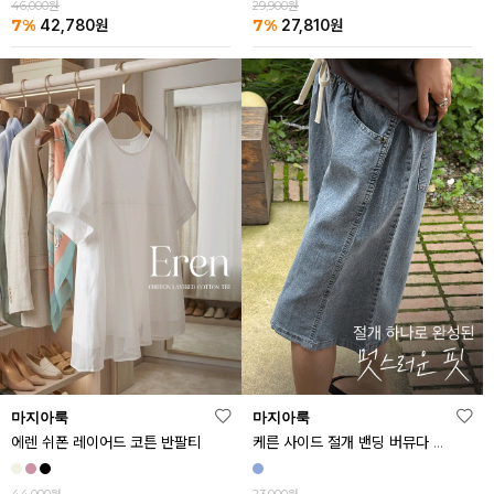
46,000원
29,900원
7%
7%
42,780
원
27,810
원
마지아룩
마지아룩
에렌 쉬폰 레이어드 코튼 반팔티
케른 사이드 절개 밴딩 버뮤다 데님 반바지