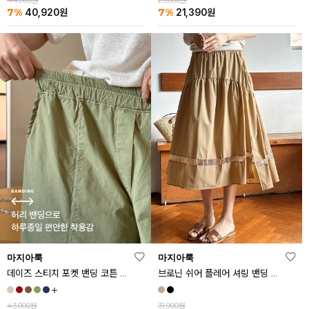
44,000원
23,000원
7%
7%
40,920
원
21,390
원
마지아룩
마지아룩
데이즈 스티치 포켓 밴딩 코튼 반바지
브로닌 쉬어 플레어 셔링 밴딩 스커트
43,000원
31,900원