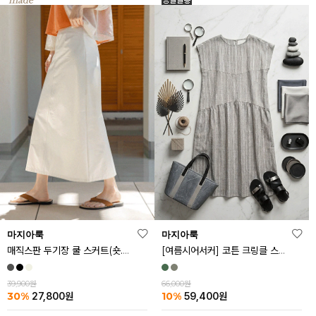
마지아룩
마지아룩
매직스판 두기장 쿨 스커트(숏.기본ver)
[여름시어서커] 코튼 크링클 스트라이프 원피스
39,900원
66,000원
30%
10%
27,800
원
59,400
원