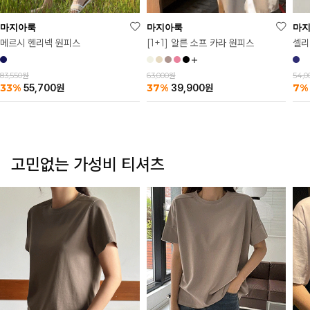
마
마지아룩
마지아룩
셀리
메르시 헨리넥 원피스
[1+1] 알른 소프 카라 원피스
54,
83,550원
63,000원
7%
33%
37%
55,700
원
39,900
원
고민없는 가성비 티셔츠