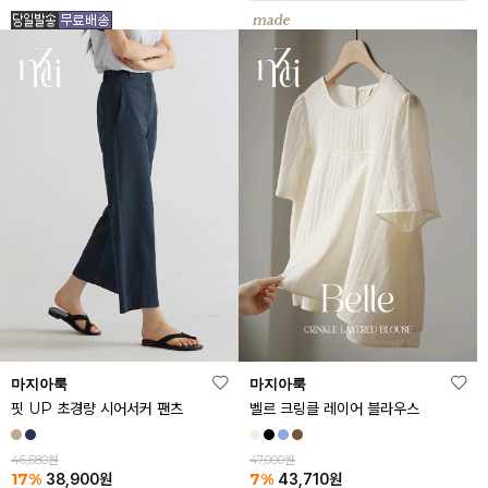
마지아룩
마지아룩
핏 UP 초경량 시어서커 팬츠
벨르 크링클 레이어 블라우스
46,680원
47,000원
17%
7%
38,900
원
43,710
원