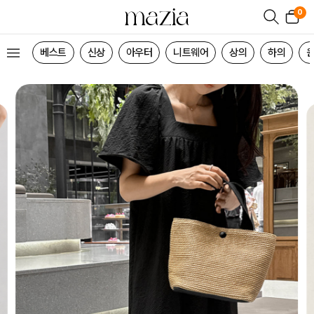
0
베스트
신상
아우터
니트웨어
상의
하의