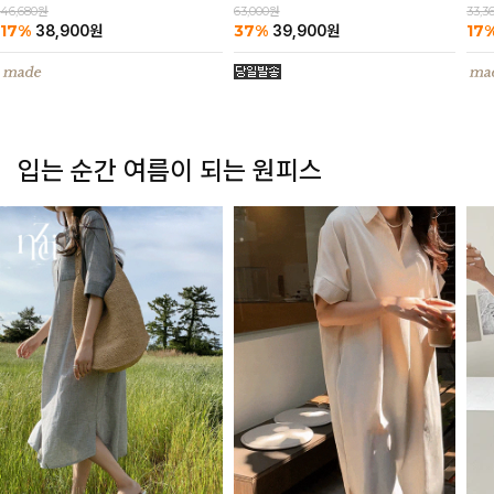
63,000원
46,680원
33,3
37%
17%
17
39,900
원
38,900
원
입는 순간 여름이 되는 원피스