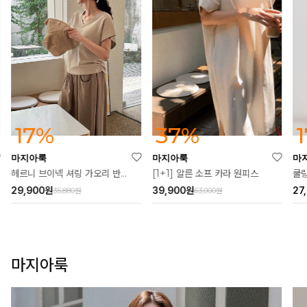
37%
17%
마지아룩
마지아룩
마
[1+1] 알른 소프 카라 원피스
헤르니 브이넥 셔링 가오리 반팔티
쿨링
39,900
원
29,900
원
27
63,000원
35,880원
마지아룩