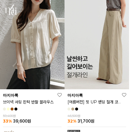
마지아룩
마지아룩
브이넥 셔링 핀턱 반팔 블라우스
[여름버전] 핏 UP 밴딩 절개 코튼 팬츠
59,400원
46,500원
33%
32%
39,600
원
31,700
원