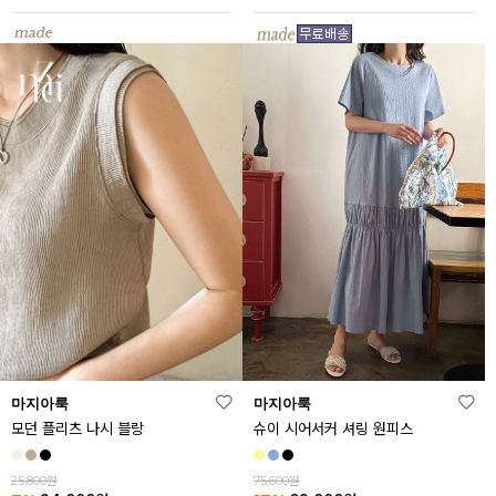
마지아룩
마지아룩
모던 플리츠 나시 블랑
슈이 시어서커 셔링 원피스
25,800원
75,600원