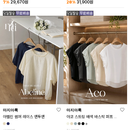
7%
28%
29,670
원
31,900
원
마지아룩
마지아룩
아벨린 썸머 레이스 맨투맨
아코 스트링 배색 바스락 퍼프 반팔티