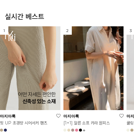
실시간 베스트
마지아룩
마지아룩
마
[1+1] 알른 소프 카라 원피스
핏 UP 초경량 시어서커 팬츠
쿨링