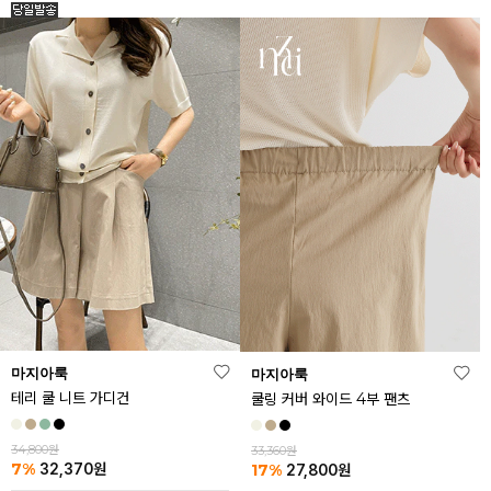
마지아룩
마지아룩
테리 쿨 니트 가디건
쿨링 커버 와이드 4부 팬츠
34,800원
33,360원
7%
17%
32,370
원
27,800
원