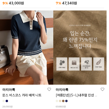
9%
7%
43,000
원
47,340
원
마지아룩
마지아룩
[여름린넨](S~L)내추럴 린넨 와이드 밴딩 팬츠
윈스 비스코스 카라 배색 니트
69,860원
26,900원