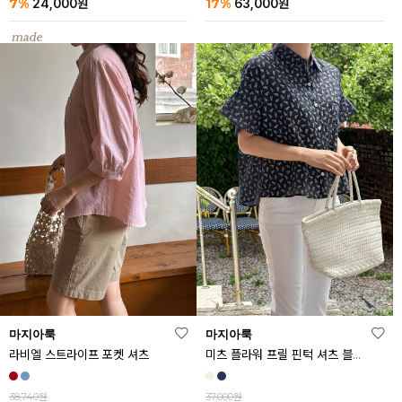
7%
17%
24,000
원
63,000
원
마지아룩
마지아룩
라비엘 스트라이프 포켓 셔츠
미츠 플라워 프릴 핀턱 셔츠 블라우스
38,740원
37,000원