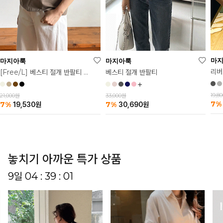
마
마지아룩
마지아룩
리버
베스티 절개 반팔티
[Free/L] 베스티 절개 반팔티 2탄
19,8
33,000원
21,000원
7%
7%
7%
30,690
원
19,530
원
놓치기 아까운 특가 상품
9일 04 : 38 : 57