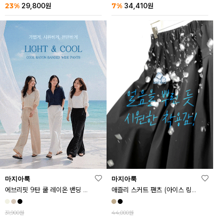
23%
7%
29,800
원
34,410
원
마지아룩
마지아룩
에브리핏 9탄 쿨 레이온 밴딩 와이드 팬츠
애즐리 스커트 팬츠 (아이스 링클프리ver.)
31,900원
44,000원