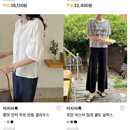
41,000원
34,900원
7%
7%
38,130
원
32,460
원
마지아룩
마지아룩
플렛 핀턱 퍼프 반팔 블라우스
프렌 바스락 절개 쿨링 슬랙스
47,300원
50,900원