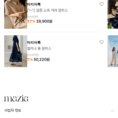
마지아룩
[1+1] 알른 소프 카라 원피스
63,000원
37%
39,900
원
마지아룩
셀리나 롱 원피스
54,000원
7%
50,220
원
사업자 정보