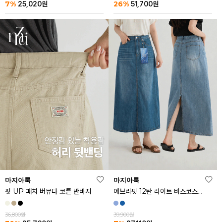
26%
7%
51,700
원
25,020
원
마지아룩
마지아룩
핏 UP 패치 버뮤다 코튼 반바지
에브리핏 12탄 라이트 비스코스 쿨 데님 스커트
36,800원
39,900원