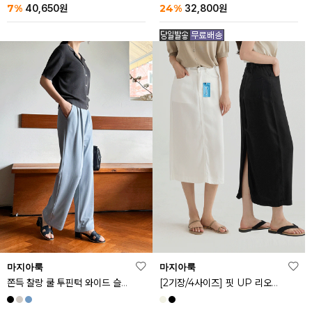
24%
7%
32,800
원
40,650
원
마지아룩
마지아룩
쫀득 찰랑 쿨 투핀턱 와이드 슬랙스
[2기장/4사이즈] 핏 UP 리오셀 스판 스커트