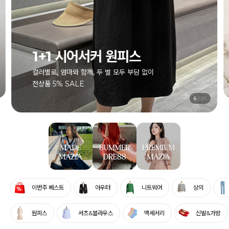
1+1 시어서커 원피스
컬러별로, 엄마와 함께, 두 벌 모두 부담 없이
전상품 5% SALE
7
/
25
이번주 베스트
아우터
니트웨어
상의
원피스
셔츠&블라우스
액세서리
신발&가방