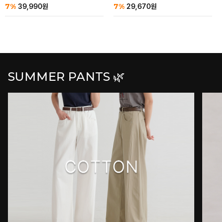
7%
7%
39,990
원
29,670
원
SUMMER PANTS 🌿