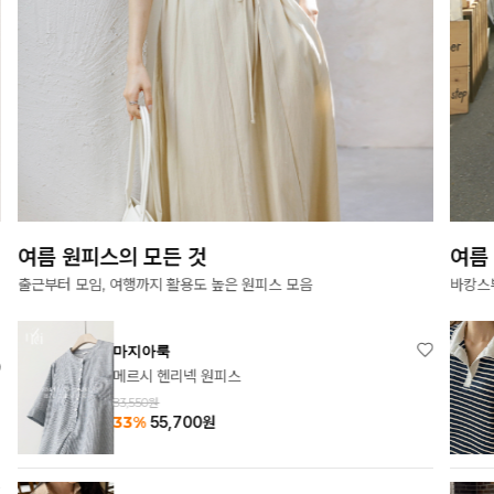
여름 원피스의 모든 것
여름
출근부터 모임, 여행까지 활용도 높은 원피스 모음
바캉스
마지아룩
메르시 헨리넥 원피스
83,550원
33%
55,700
원