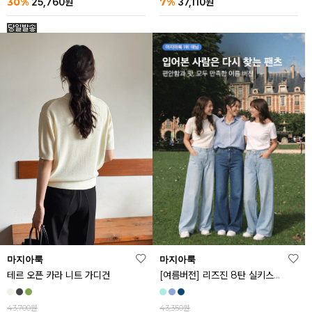
30%
7%
25,760
원
37,110
원
마지아룩
마지아룩
[여름버전] 리즈진 8탄 실키스판 와이드 아이스 데님 팬츠
테르 오픈 카라 니트 가디건
43,350원
43,700원