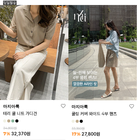
마지아룩
마지아룩
테리 쿨 니트 가디건
쿨링 커버 와이드 4부 팬츠
34,800원
33,360원
7%
17%
32,370
원
27,800
원