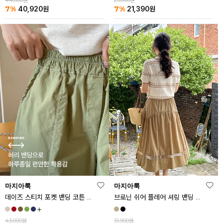
44,000원
23,000원
7%
7%
40,920
원
21,390
원
마지아룩
마지아룩
데이즈 스티치 포켓 밴딩 코튼 반바지
브로닌 쉬어 플레어 셔링 밴딩 스커트
43,000원
31,900원