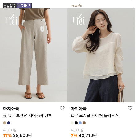
마지아룩
마지아룩
핏 UP 초경량 시어서커 팬츠
벨르 크링클 레이어 블라우스
46,680원
47,000원
17%
7%
38,900
원
43,710
원