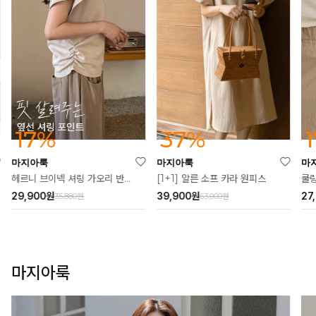
37%
17%
마지아룩
마지아룩
마
[1+1] 알른 소프 카라 원피스
헤르니 브이넥 셔링 가오리 반팔티
쿨링
39,900
원
29,900
원
27
63,000원
35,880원
마지아룩