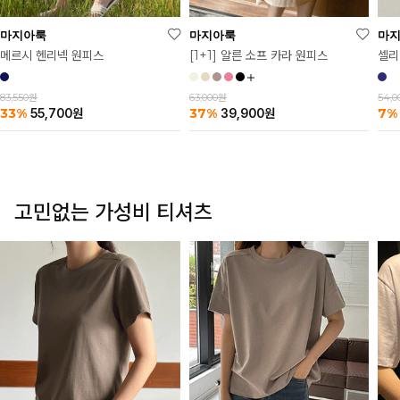
마
마지아룩
마지아룩
셀리
메르시 헨리넥 원피스
[1+1] 알른 소프 카라 원피스
54,
83,550원
63,000원
7%
33%
37%
55,700
원
39,900
원
고민없는 가성비 티셔츠