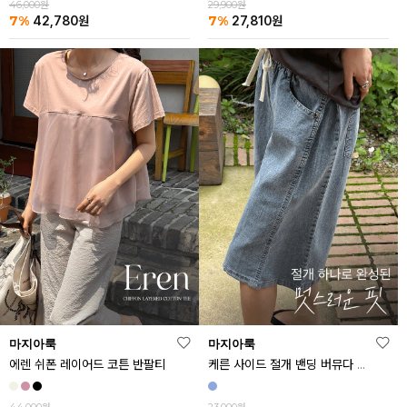
46,000원
29,900원
7%
7%
42,780
원
27,810
원
마지아룩
마지아룩
에렌 쉬폰 레이어드 코튼 반팔티
케른 사이드 절개 밴딩 버뮤다 데님 반바지