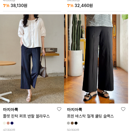
41,000원
34,900원
7%
7%
38,130
원
32,460
원
마지아룩
마지아룩
플렛 핀턱 퍼프 반팔 블라우스
프렌 바스락 절개 쿨링 슬랙스
47,300원
50,900원