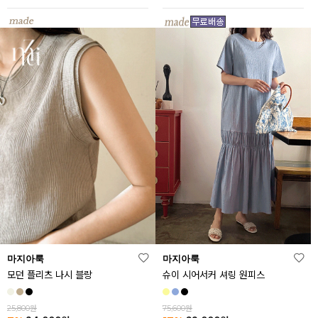
마지아룩
마지아룩
모던 플리츠 나시 블랑
슈이 시어서커 셔링 원피스
25,800원
75,600원