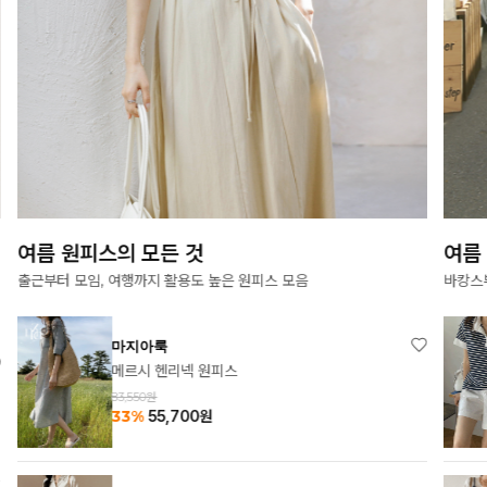
여름 원피스의 모든 것
여름
출근부터 모임, 여행까지 활용도 높은 원피스 모음
바캉스
마지아룩
메르시 헨리넥 원피스
83,550원
33%
55,700
원