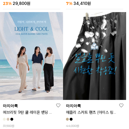
23%
7%
29,800
원
34,410
원
마지아룩
마지아룩
에브리핏 9탄 쿨 레이온 밴딩 와이드 팬츠
애즐리 스커트 팬츠 (아이스 링클프리ver.)
31,900원
44,000원