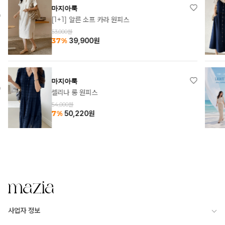
마지아룩
[1+1] 알른 소프 카라 원피스
63,000원
37%
39,900
원
마지아룩
셀리나 롱 원피스
54,000원
7%
50,220
원
사업자 정보