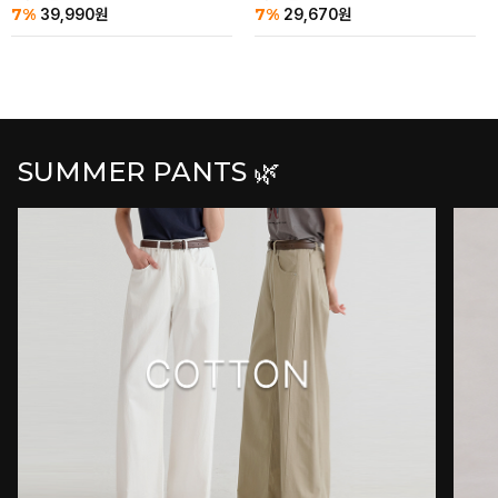
7%
7%
39,990
원
29,670
원
SUMMER PANTS 🌿