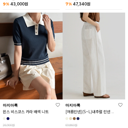
9%
7%
43,000
원
47,340
원
마지아룩
마지아룩
[여름린넨](S~L)내추럴 린넨 와이드 밴딩 팬츠
윈스 비스코스 카라 배색 니트
69,860원
26,900원