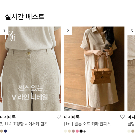
실시간 베스트
마지아룩
마지아룩
마
[1+1] 알른 소프 카라 원피스
핏 UP 초경량 시어서커 팬츠
쿨링