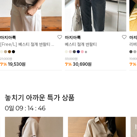
마
마지아룩
마지아룩
리버
베스티 절개 반팔티
[Free/L] 베스티 절개 반팔티 2탄
19,8
33,000원
21,000원
7%
7%
7%
30,690
원
19,530
원
놓치기 아까운 특가 상품
0일 09 : 14 : 41