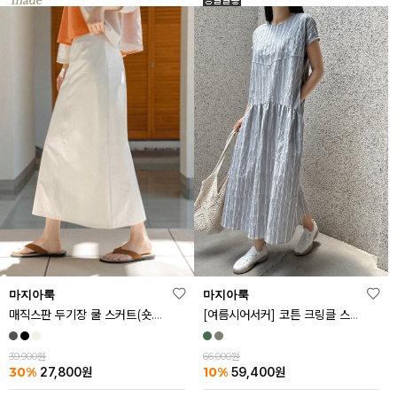
마지아룩
마지아룩
매직스판 두기장 쿨 스커트(숏.기본ver)
[여름시어서커] 코튼 크링클 스트라이프 원피스
39,900원
66,000원
30%
10%
27,800
원
59,400
원