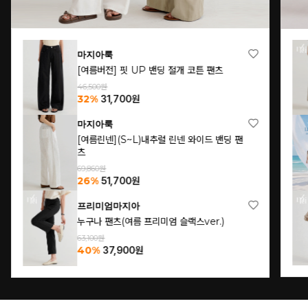
마지아룩
[여름버전] 핏 UP 밴딩 절개 코튼 팬츠
46,500원
32%
31,700
원
마지아룩
[여름린넨](S~L)내추럴 린넨 와이드 밴딩 팬
츠
69,860원
26%
51,700
원
프리미엄마지아
누구나 팬츠(여름 프리미엄 슬랙스ver.)
63,100원
40%
37,900
원