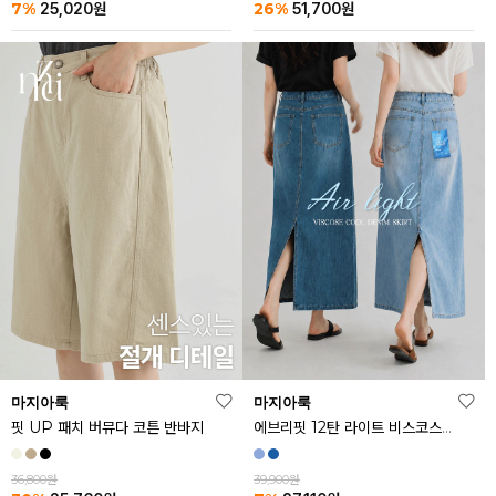
26%
7%
51,700
원
25,020
원
마지아룩
마지아룩
핏 UP 패치 버뮤다 코튼 반바지
에브리핏 12탄 라이트 비스코스 쿨 데님 스커트
36,800원
39,900원