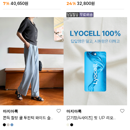
24%
7%
32,800
원
40,650
원
마지아룩
마지아룩
쫀득 찰랑 쿨 투핀턱 와이드 슬랙스
[2기장/4사이즈] 핏 UP 리오셀 스판 스커트