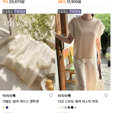
7%
28%
29,670
원
31,900
원
마지아룩
마지아룩
아벨린 썸머 레이스 맨투맨
아코 스트링 배색 바스락 퍼프 반팔티