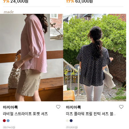
7%
17%
24,000
원
63,000
원
마지아룩
마지아룩
라비엘 스트라이프 포켓 셔츠
미츠 플라워 프릴 핀턱 셔츠 블라우스
38,740원
37,000원