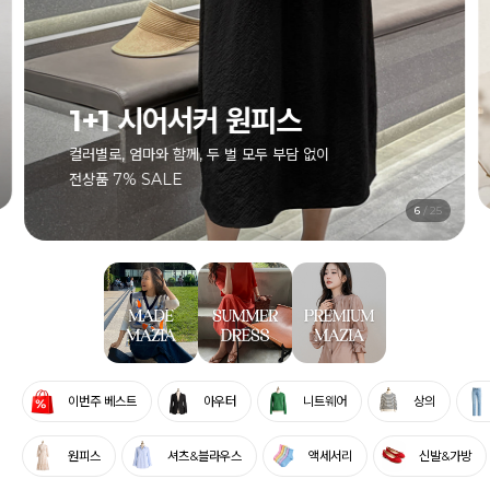
1+1 시어서커 원피스
컬러별로, 엄마와 함께, 두 벌 모두 부담 없이
전상품 7% SALE
7
/
25
이번주 베스트
아우터
니트웨어
상의
원피스
셔츠&블라우스
액세서리
신발&가방