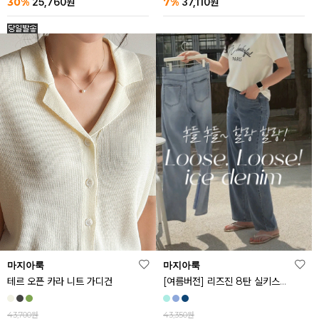
30%
7%
25,760
원
37,110
원
마지아룩
마지아룩
[여름버전] 리즈진 8탄 실키스판 와이드 아이스 데님 팬츠
테르 오픈 카라 니트 가디건
43,350원
43,700원