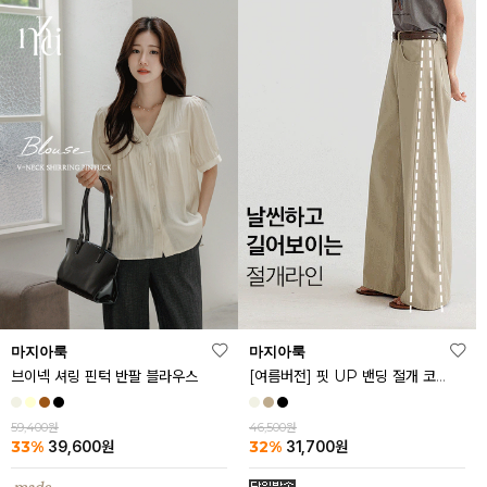
마지아룩
마지아룩
브이넥 셔링 핀턱 반팔 블라우스
[여름버전] 핏 UP 밴딩 절개 코튼 팬츠
59,400원
46,500원
33%
32%
39,600
원
31,700
원