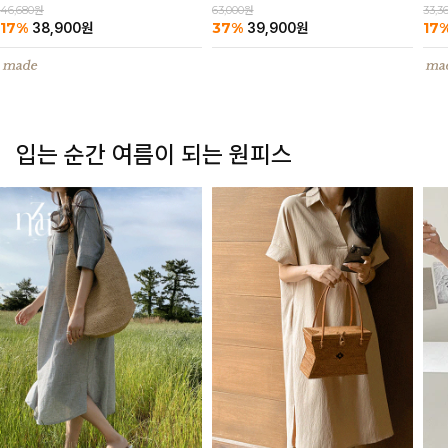
63,000원
46,680원
33,3
37%
17%
17
39,900
원
38,900
원
입는 순간 여름이 되는 원피스