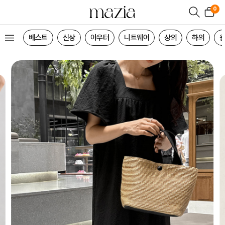
0
베스트
신상
아우터
니트웨어
상의
하의