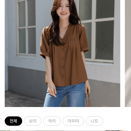
전체
상의
하의
아우터
니트