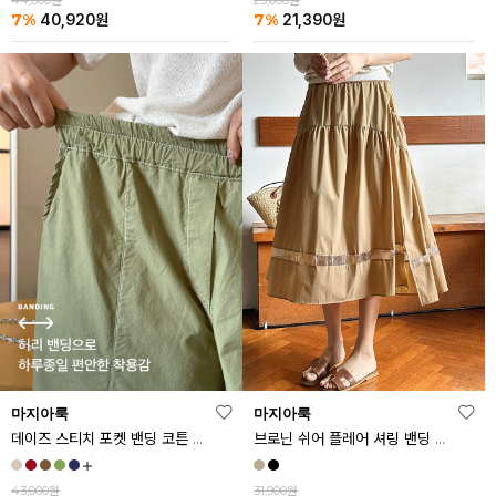
44,000원
23,000원
7%
7%
40,920
원
21,390
원
마지아룩
마지아룩
데이즈 스티치 포켓 밴딩 코튼 반바지
브로닌 쉬어 플레어 셔링 밴딩 스커트
43,000원
31,900원