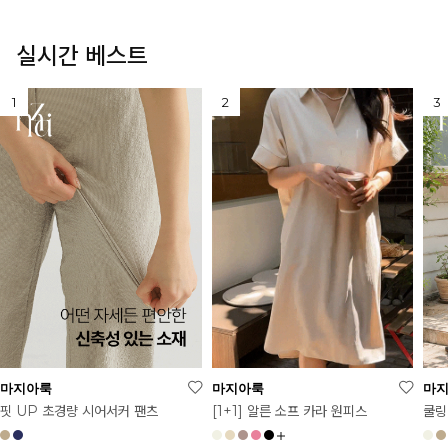
실시간 베스트
마지아룩
마지아룩
마
[1+1] 알른 소프 카라 원피스
핏 UP 초경량 시어서커 팬츠
쿨링