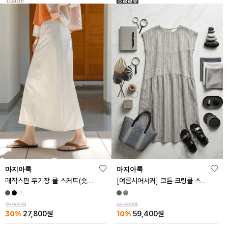
마지아룩
마지아룩
매직스판 두기장 쿨 스커트(숏.기본ver)
[여름시어서커] 코튼 크링클 스트라이프 원피스
39,900원
66,000원
30%
10%
27,800
원
59,400
원