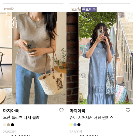
마지아룩
마지아룩
모던 플리츠 나시 블랑
슈이 시어서커 셔링 원피스
25,800원
75,600원