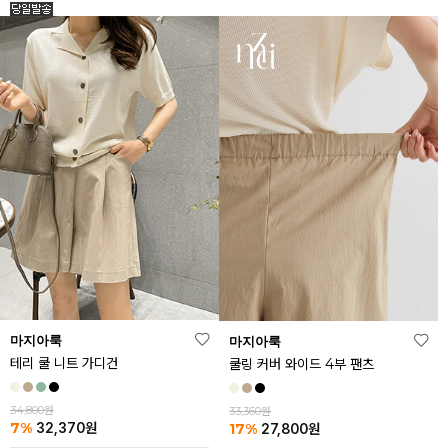
마지아룩
마지아룩
테리 쿨 니트 가디건
쿨링 커버 와이드 4부 팬츠
34,800원
33,360원
7%
17%
32,370
원
27,800
원