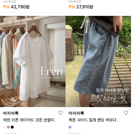
46,000원
29,900원
7%
7%
42,780
원
27,810
원
마지아룩
마지아룩
에렌 쉬폰 레이어드 코튼 반팔티
케른 사이드 절개 밴딩 버뮤다 데님 반바지