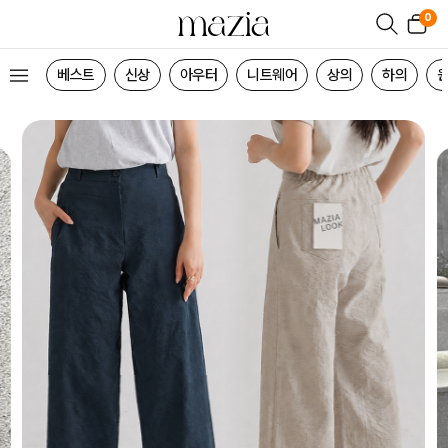
0
베스트
신상
아우터
니트웨어
상의
하의