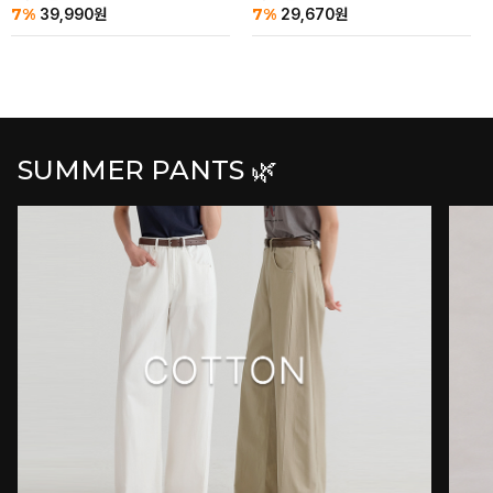
7%
7%
39,990
원
29,670
원
SUMMER PANTS 🌿