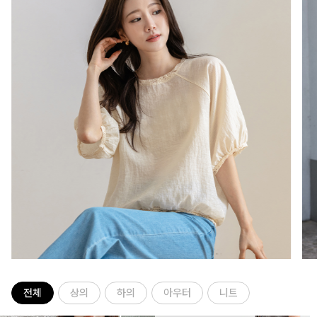
전체
상의
하의
아우터
니트