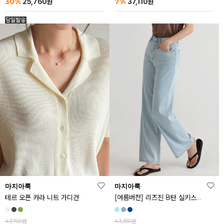
30%
7%
25,760
원
37,110
원
마지아룩
마지아룩
[여름버전] 리즈진 8탄 실키스판 와이드 아이스 데님 팬츠
테르 오픈 카라 니트 가디건
43,350원
43,700원