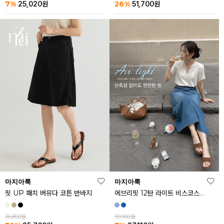
26%
7%
51,700
원
25,020
원
마지아룩
마지아룩
핏 UP 패치 버뮤다 코튼 반바지
에브리핏 12탄 라이트 비스코스 쿨 데님 스커트
36,800원
39,900원