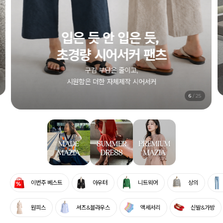
1+1 시어서커 원피스
컬러별로, 엄마와 함께, 두 벌 모두 부담 없이
전상품 5% SALE
6
/
25
이번주 베스트
아우터
니트웨어
상의
원피스
셔츠&블라우스
액세서리
신발&가방