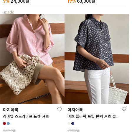
7%
17%
24,000
원
63,000
원
마지아룩
마지아룩
라비엘 스트라이프 포켓 셔츠
미츠 플라워 프릴 핀턱 셔츠 블라우스
38,740원
37,000원