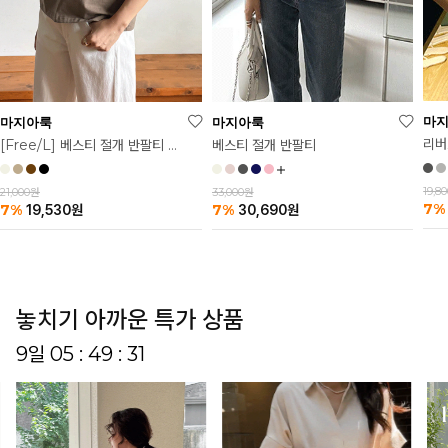
마
마지아룩
마지아룩
리버
베스티 절개 반팔티
[Free/L] 베스티 절개 반팔티 2탄
19,8
33,000원
21,000원
7%
7%
7%
30,690
원
19,530
원
놓치기 아까운 특가 상품
9일 05 : 49 : 26