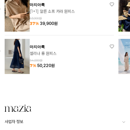
마지아룩
[1+1] 알른 소프 카라 원피스
63,000원
37%
39,900
원
마지아룩
셀리나 롱 원피스
54,000원
7%
50,220
원
사업자 정보