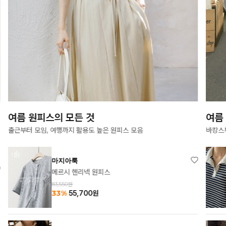
여름 원피스의 모든 것
여름
출근부터 모임, 여행까지 활용도 높은 원피스 모음
바캉스
마지아룩
메르시 헨리넥 원피스
83,550원
33%
55,700
원