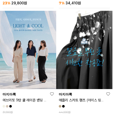
23%
7%
29,800
원
34,410
원
마지아룩
마지아룩
에브리핏 9탄 쿨 레이온 밴딩 와이드 팬츠
애즐리 스커트 팬츠 (아이스 링클프리ver.)
31,900원
44,000원