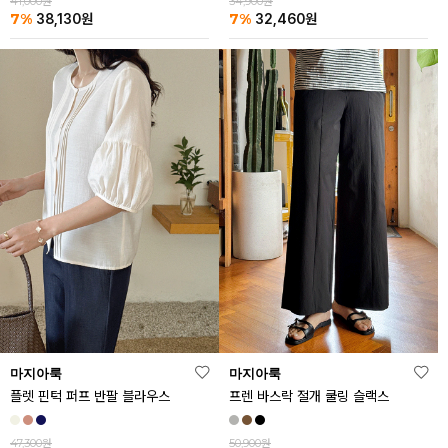
41,000원
34,900원
7%
7%
38,130
원
32,460
원
마지아룩
마지아룩
플렛 핀턱 퍼프 반팔 블라우스
프렌 바스락 절개 쿨링 슬랙스
47,300원
50,900원