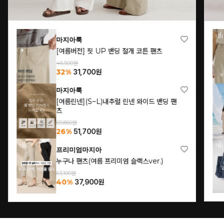
마지아룩
[여름버전] 핏 UP 밴딩 절개 코튼 팬츠
46,500원
32%
31,700
원
마지아룩
[여름린넨](S~L)내추럴 린넨 와이드 밴딩 팬
츠
69,860원
26%
51,700
원
프리미엄마지아
누구나 팬츠(여름 프리미엄 슬랙스ver.)
63,100원
40%
37,900
원