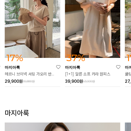
37%
17%
마지아룩
마지아룩
마
[1+1] 알른 소프 카라 원피스
헤르니 브이넥 셔링 가오리 반팔티
쿨링
39,900
원
29,900
원
27
63,000원
35,880원
마지아룩