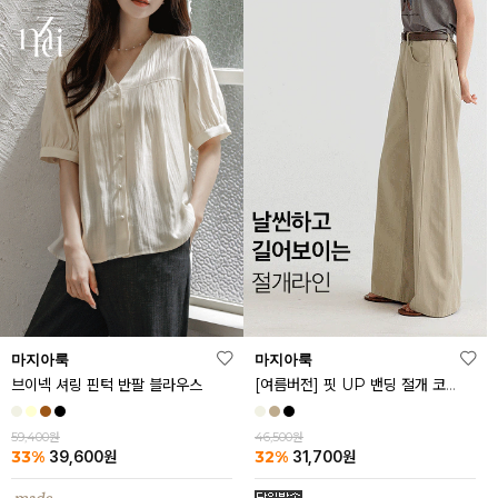
마지아룩
마지아룩
브이넥 셔링 핀턱 반팔 블라우스
[여름버전] 핏 UP 밴딩 절개 코튼 팬츠
59,400원
46,500원
33%
32%
39,600
원
31,700
원