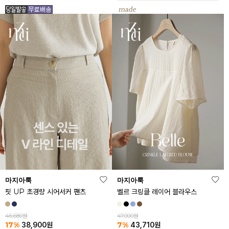
마지아룩
마지아룩
핏 UP 초경량 시어서커 팬츠
벨르 크링클 레이어 블라우스
46,680원
47,000원
17%
7%
38,900
원
43,710
원