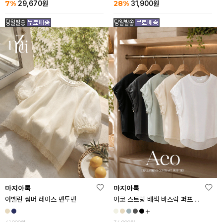
7%
28%
29,670
원
31,900
원
마지아룩
마지아룩
아벨린 썸머 레이스 맨투맨
아코 스트링 배색 바스락 퍼프 반팔티