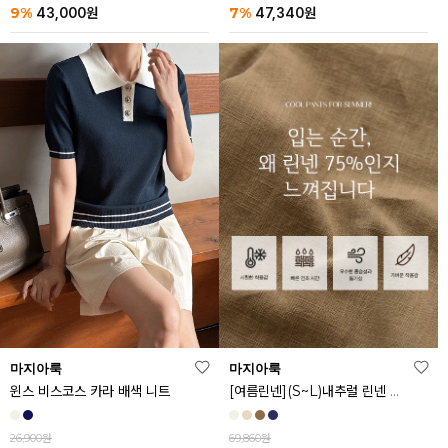
9%
7%
43,000
원
47,340
원
마지아룩
마지아룩
[여름린넨](S~L)내추럴 린넨 와이드 밴딩 팬츠
윈스 비스코스 카라 배색 니트
69,860원
26,900원