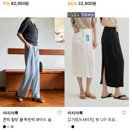
24%
7%
32,800
원
40,650
원
마지아룩
마지아룩
쫀득 찰랑 쿨 투핀턱 와이드 슬랙스
[2기장/4사이즈] 핏 UP 리오셀 스판 스커트