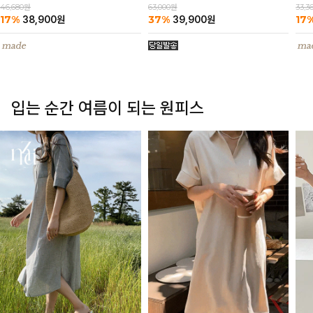
63,000원
46,680원
33,3
37%
17%
17
39,900
원
38,900
원
입는 순간 여름이 되는 원피스