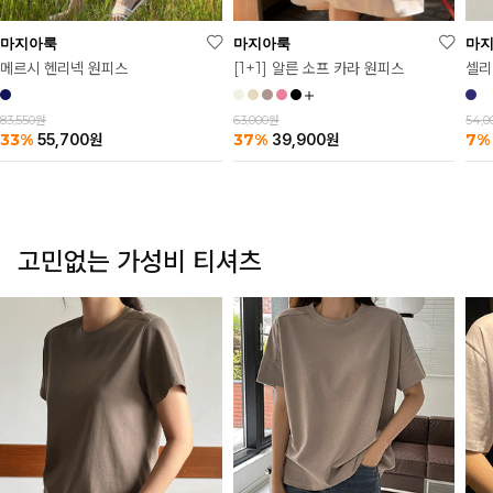
마
마지아룩
마지아룩
셀리
메르시 헨리넥 원피스
[1+1] 알른 소프 카라 원피스
54,
83,550원
63,000원
7%
33%
37%
55,700
원
39,900
원
고민없는 가성비 티셔츠