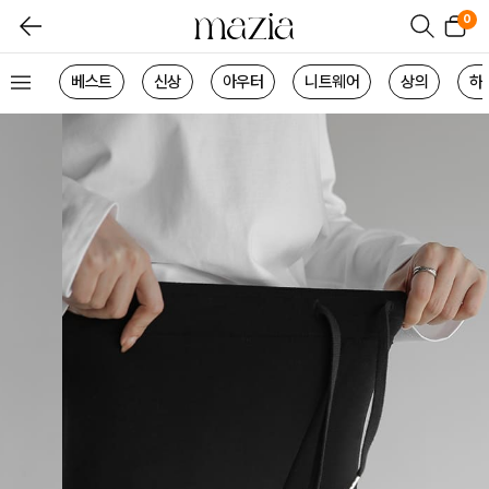
0
베스트
신상
아우터
니트웨어
상의
하