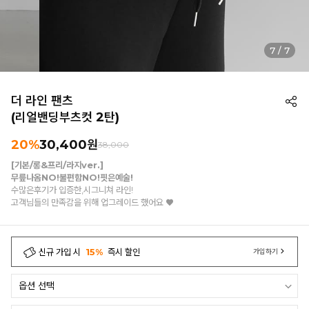
7
/
7
더 라인 팬츠
(리얼밴딩부츠컷 2탄)
20%
30,400
원
38,000
[기본/롱&프리/라지ver.]
무릎나옴NO!불편함NO!핏은예술!
수많은후기가 입증한,시그니쳐 라인!
고객님들의 만족감을 위해 업그레이드 했어요 ♥︎
신규 가입 시
15%
즉시 할인
가입하기