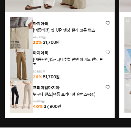
마지아룩
[여름버전] 핏 UP 밴딩 절개 코튼 팬츠
46,500원
32%
31,700
원
마지아룩
[여름린넨](S~L)내추럴 린넨 와이드 밴딩 팬
츠
69,860원
26%
51,700
원
프리미엄마지아
누구나 팬츠(여름 프리미엄 슬랙스ver.)
63,100원
40%
37,900
원