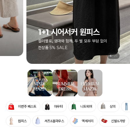
1+1 시어서커 원피스
컬러별로, 엄마와 함께, 두 벌 모두 부담 없이
전상품 5% SALE
6
/
25
이번주 베스트
아우터
니트웨어
상의
원피스
셔츠&블라우스
액세서리
신발&가방