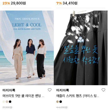
23%
7%
29,800
원
34,410
원
마지아룩
마지아룩
에브리핏 9탄 쿨 레이온 밴딩 와이드 팬츠
애즐리 스커트 팬츠 (아이스 링클프리ver.)
31,900원
44,000원