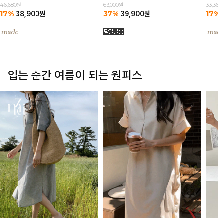
63,000원
46,680원
33,3
37%
17%
17
39,900
원
38,900
원
입는 순간 여름이 되는 원피스