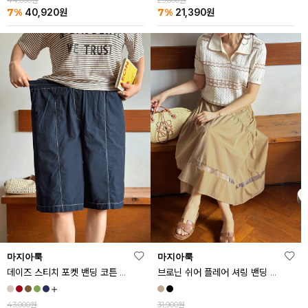
44,000원
23,000원
7%
7%
40,920
원
21,390
원
마지아룩
마지아룩
데이즈 스티치 포켓 밴딩 코튼 반바지
브로닌 쉬어 플레어 셔링 밴딩 스커트
43,000원
31,900원