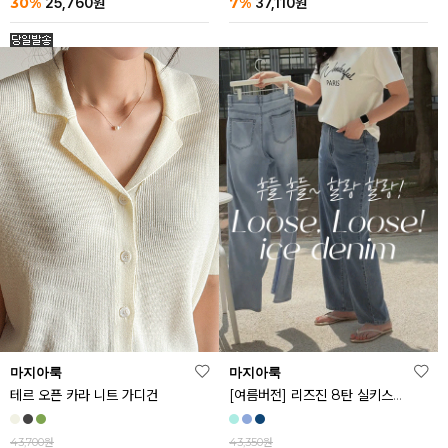
30%
7%
25,760
원
37,110
원
마지아룩
마지아룩
[여름버전] 리즈진 8탄 실키스판 와이드 아이스 데님 팬츠
테르 오픈 카라 니트 가디건
43,350원
43,700원