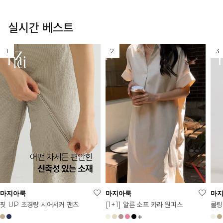
실시간 베스트
마지아룩
마지아룩
마
[1+1] 알른 소프 카라 원피스
핏 UP 초경량 시어서커 팬츠
쿨링