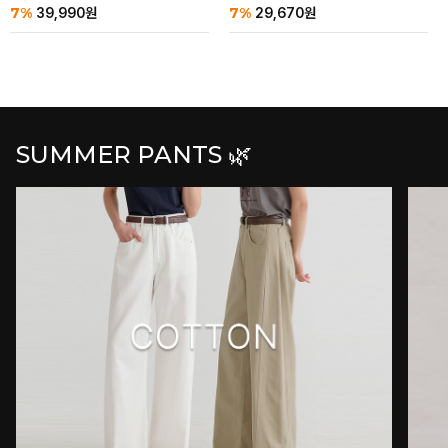
7%
7%
39,990
원
29,670
원
SUMMER PANTS 🌿