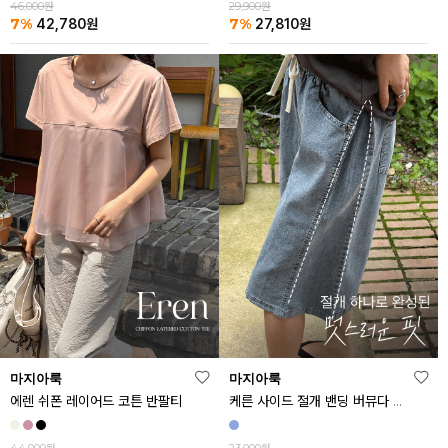
46,000원
29,900원
7%
7%
42,780
원
27,810
원
마지아룩
마지아룩
에렌 쉬폰 레이어드 코튼 반팔티
케른 사이드 절개 밴딩 버뮤다 데님 반바지