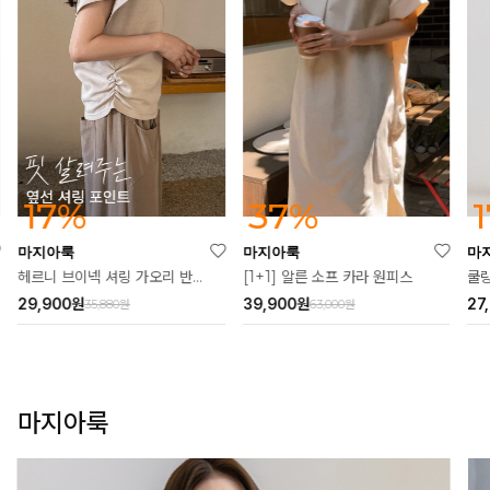
37%
17%
마지아룩
마지아룩
마
[1+1] 알른 소프 카라 원피스
헤르니 브이넥 셔링 가오리 반팔티
쿨링
39,900
원
29,900
원
27
63,000원
35,880원
마지아룩