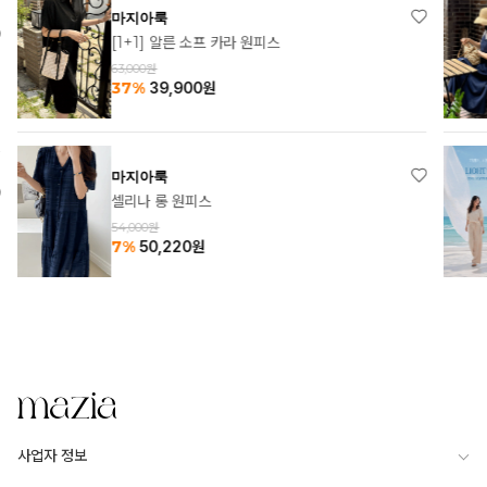
마지아룩
[1+1] 알른 소프 카라 원피스
63,000원
37%
39,900
원
마지아룩
셀리나 롱 원피스
54,000원
7%
50,220
원
사업자 정보