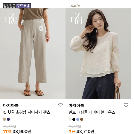
마지아룩
마지아룩
핏 UP 초경량 시어서커 팬츠
벨르 크링클 레이어 블라우스
46,680원
47,000원
17%
7%
38,900
원
43,710
원