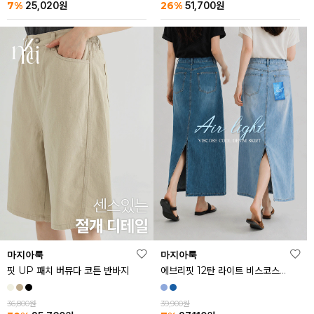
26%
7%
51,700
원
25,020
원
마지아룩
마지아룩
핏 UP 패치 버뮤다 코튼 반바지
에브리핏 12탄 라이트 비스코스 쿨 데님 스커트
36,800원
39,900원