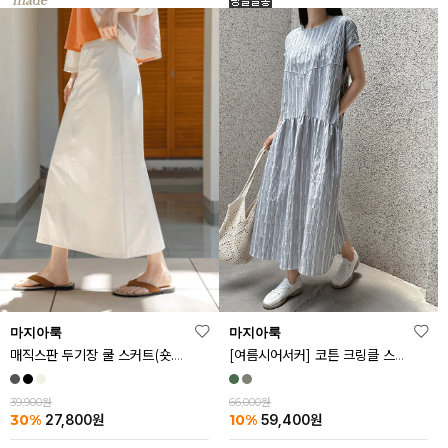
마지아룩
마지아룩
매직스판 두기장 쿨 스커트(숏.기본ver)
[여름시어서커] 코튼 크링클 스트라이프 원피스
39,900원
66,000원
30%
10%
27,800
원
59,400
원