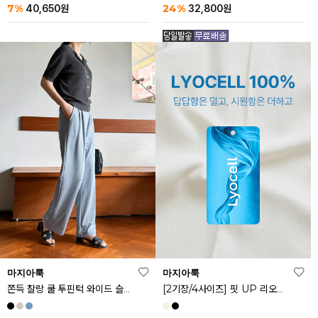
24%
7%
32,800
원
40,650
원
마지아룩
마지아룩
쫀득 찰랑 쿨 투핀턱 와이드 슬랙스
[2기장/4사이즈] 핏 UP 리오셀 스판 스커트