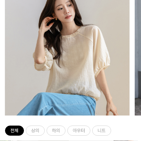
전체
상의
하의
아우터
니트