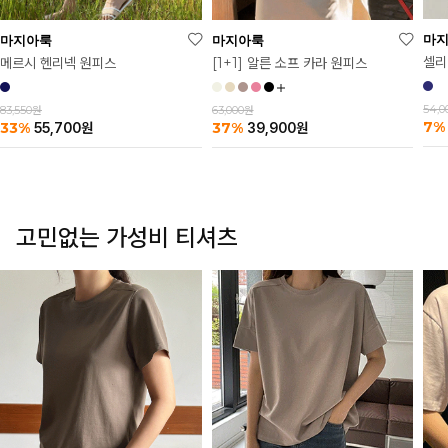
마
마지아룩
마지아룩
셀리
메르시 헨리넥 원피스
[1+1] 알른 소프 카라 원피스
54,
83,550원
63,000원
7%
33%
37%
55,700
원
39,900
원
고민없는 가성비 티셔츠