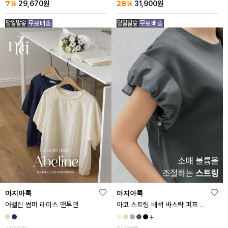
7%
28%
29,670
원
31,900
원
마지아룩
마지아룩
아벨린 썸머 레이스 맨투맨
아코 스트링 배색 바스락 퍼프 반팔티