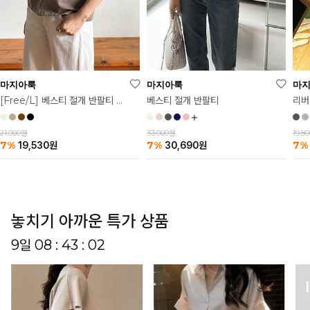
마
마지아룩
마지아룩
리버
베스티 절개 반팔티
[Free/L] 베스티 절개 반팔티 2탄
19,8
33,000원
21,000원
7%
7%
7%
30,690
원
19,530
원
놓치기 아까운 특가 상품
9일 08 : 42 : 58