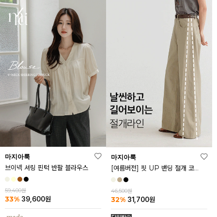
마지아룩
마지아룩
브이넥 셔링 핀턱 반팔 블라우스
[여름버전] 핏 UP 밴딩 절개 코튼 팬츠
59,400원
46,500원
33%
32%
39,600
원
31,700
원