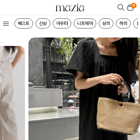
0
베스트
신상
아우터
니트웨어
상의
하의