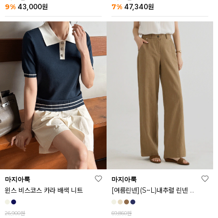
9%
7%
43,000
원
47,340
원
마지아룩
마지아룩
[여름린넨](S~L)내추럴 린넨 와이드 밴딩 팬츠
윈스 비스코스 카라 배색 니트
69,860원
26,900원