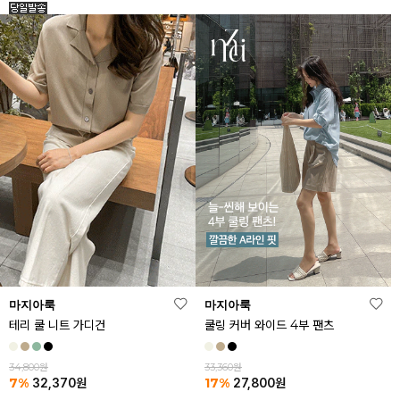
마지아룩
마지아룩
테리 쿨 니트 가디건
쿨링 커버 와이드 4부 팬츠
34,800원
33,360원
7%
17%
32,370
원
27,800
원