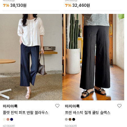
41,000원
34,900원
7%
7%
38,130
원
32,460
원
마지아룩
마지아룩
플렛 핀턱 퍼프 반팔 블라우스
프렌 바스락 절개 쿨링 슬랙스
47,300원
50,900원