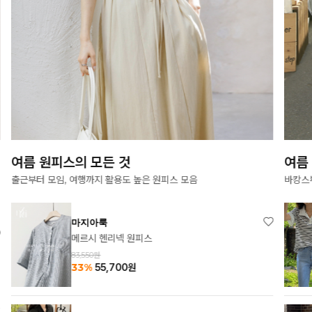
여름 원피스의 모든 것
여름
출근부터 모임, 여행까지 활용도 높은 원피스 모음
바캉스
마지아룩
메르시 헨리넥 원피스
83,550원
33%
55,700
원