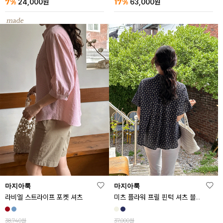
7%
17%
24,000
원
63,000
원
마지아룩
마지아룩
라비엘 스트라이프 포켓 셔츠
미츠 플라워 프릴 핀턱 셔츠 블라우스
38,740원
37,000원