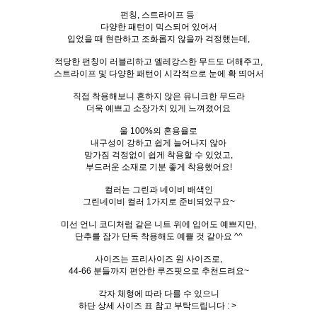
펀칭, 스트라이프 등
다양한 패턴이 믹스되어 있어서
입었을 때 현란하고 조화롭지 않을까 걱정했는데,
적당한 펀칭이 러블리하고 엘레강스한 무드도 더해주고,
스트라이프 및 다양한 패턴이 시각적으로 눈에 확 띄어서
직접 착용해보니 흔하지 않은 유니크한 무드라
더욱 예쁘고 소장가치 있게 느껴졌어요
울 100%의 혼용율로
내구성이 강하고 쉽게 늘어나지 않아
망가짐 걱정없이 쉽게 착용할 수 있었고,
부드러운 소재로 기분 좋게 착용했어요!
컬러는 그린과 네이비 배색인
그린네이비 컬러 1가지로 준비되었구요~
미선 언니 코디처럼 같은 니트 위에 입어도 예쁘지만,
단추를 잠가 단독 착용해도 예쁠 것 같아요 ^^
사이즈는 프리사이즈 원 사이즈로,
44-66 분들까지 편안한 루즈핏으로 추천드려요~
각자 체형에 따라 다를 수 있으니
하단 상세 사이즈 표 참고 부탁드립니다 : >