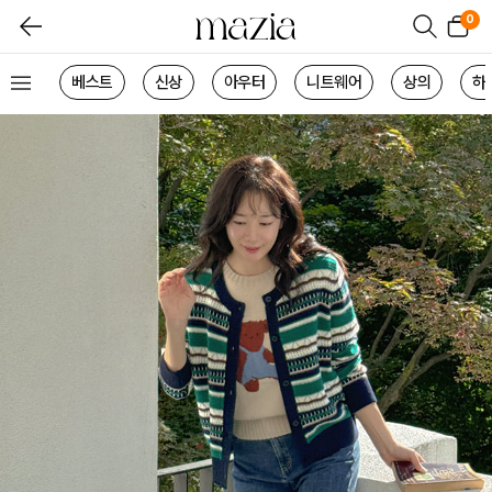
0
베스트
신상
아우터
니트웨어
상의
하