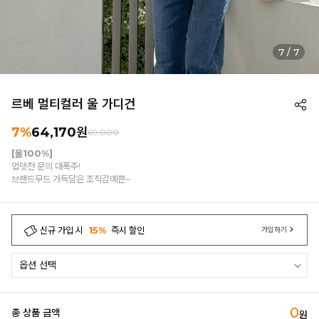
7
/
7
르베 멀티컬러 울 가디건
7%
64,170
원
69,000
[울100%]
업뎃전 문의 대폭주!
브랜드무드 가득담은 조직감예쁜~
신규 가입 시
15%
즉시 할인
가입하기
0
총 상품 금액
원