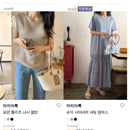
마지아룩
마지아룩
모던 플리츠 나시 블랑
슈이 시어서커 셔링 원피스
25,800원
75,600원