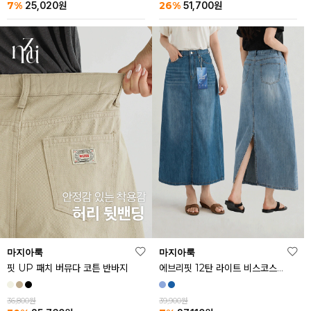
26%
7%
51,700
원
25,020
원
마지아룩
마지아룩
핏 UP 패치 버뮤다 코튼 반바지
에브리핏 12탄 라이트 비스코스 쿨 데님 스커트
36,800원
39,900원