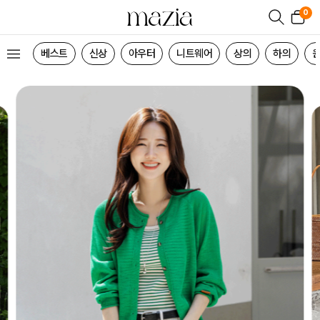
0
베스트
신상
아우터
니트웨어
상의
하의