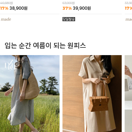
63,000원
46,680원
33,3
37%
17%
17
39,900
원
38,900
원
입는 순간 여름이 되는 원피스