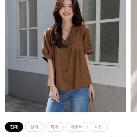
전체
상의
하의
아우터
니트