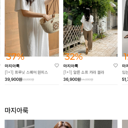
37%
32%
마지아룩
마지아룩
마
[1+1] 프루닛 스퀘어 원피스
[1+1] 알른 소프 카라 블라
39,900
원
36,900
원
51
63,000원
54,000원
마지아룩