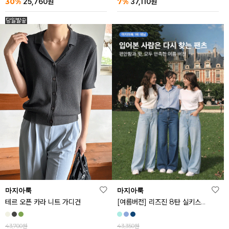
30%
7%
25,760
원
37,110
원
마지아룩
마지아룩
[여름버전] 리즈진 8탄 실키스판 와이드 아이스 데님 팬츠
테르 오픈 카라 니트 가디건
43,350원
43,700원