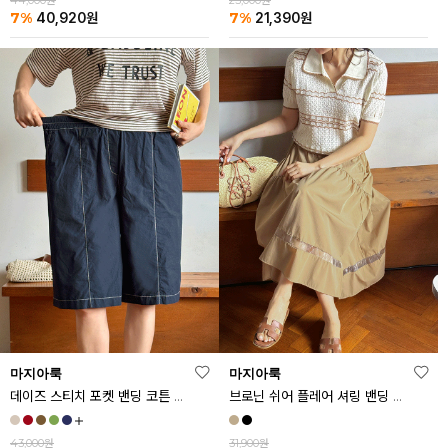
44,000원
23,000원
7%
7%
40,920
원
21,390
원
마지아룩
마지아룩
데이즈 스티치 포켓 밴딩 코튼 반바지
브로닌 쉬어 플레어 셔링 밴딩 스커트
43,000원
31,900원