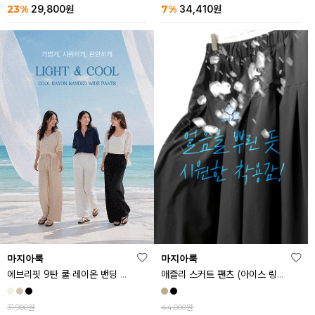
23%
7%
29,800
원
34,410
원
마지아룩
마지아룩
에브리핏 9탄 쿨 레이온 밴딩 와이드 팬츠
애즐리 스커트 팬츠 (아이스 링클프리ver.)
31,900원
44,000원