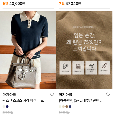
9%
7%
43,000
원
47,340
원
마지아룩
마지아룩
[여름린넨](S~L)내추럴 린넨 와이드 밴딩 팬츠
윈스 비스코스 카라 배색 니트
69,860원
26,900원