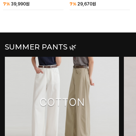
7%
7%
39,990
원
29,670
원
SUMMER PANTS 🌿