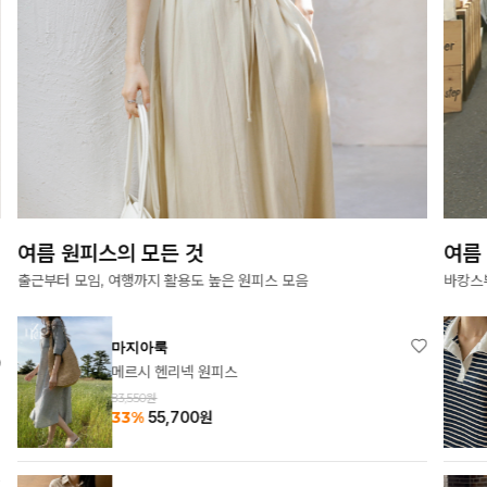
여름 원피스의 모든 것
여름
출근부터 모임, 여행까지 활용도 높은 원피스 모음
바캉스
마지아룩
메르시 헨리넥 원피스
83,550원
33%
55,700
원