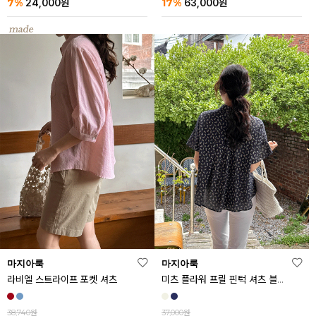
7%
17%
24,000
원
63,000
원
마지아룩
마지아룩
라비엘 스트라이프 포켓 셔츠
미츠 플라워 프릴 핀턱 셔츠 블라우스
38,740원
37,000원