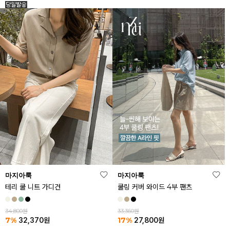
마지아룩
마지아룩
테리 쿨 니트 가디건
쿨링 커버 와이드 4부 팬츠
34,800원
33,360원
7%
17%
32,370
원
27,800
원