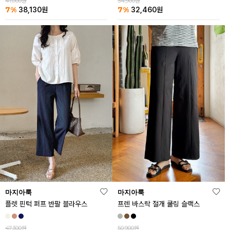
41,000원
34,900원
7%
7%
38,130
원
32,460
원
마지아룩
마지아룩
플렛 핀턱 퍼프 반팔 블라우스
프렌 바스락 절개 쿨링 슬랙스
47,300원
50,900원