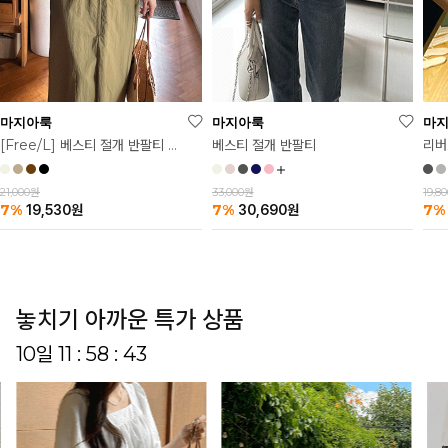
마
마지아룩
마지아룩
리버
베스티 절개 반팔티
[Free/L] 베스티 절개 반팔티 2탄
19,8
33,000원
21,000원
7%
7%
7%
30,690
원
19,530
원
놓치기 아까운 특가 상품
10일 11 : 58 : 39