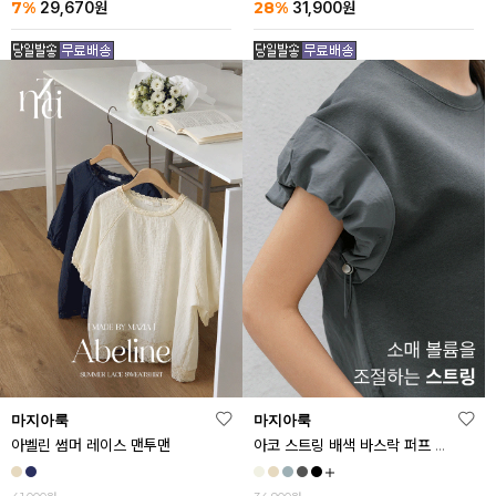
7%
28%
29,670
원
31,900
원
마지아룩
마지아룩
아벨린 썸머 레이스 맨투맨
아코 스트링 배색 바스락 퍼프 반팔티