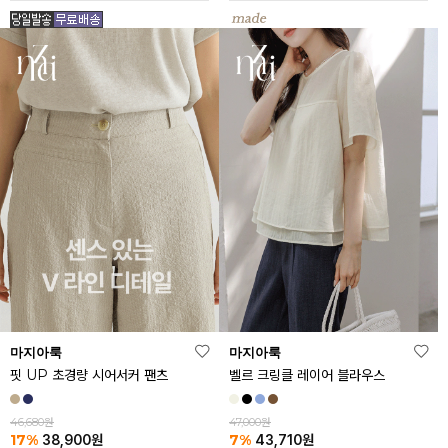
마지아룩
마지아룩
핏 UP 초경량 시어서커 팬츠
벨르 크링클 레이어 블라우스
46,680원
47,000원
17%
7%
38,900
원
43,710
원