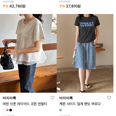
46,000원
29,900원
7%
7%
42,780
원
27,810
원
마지아룩
마지아룩
에렌 쉬폰 레이어드 코튼 반팔티
케른 사이드 절개 밴딩 버뮤다 데님 반바지