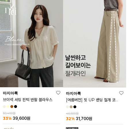
마지아룩
마지아룩
브이넥 셔링 핀턱 반팔 블라우스
[여름버전] 핏 UP 밴딩 절개 코튼 팬츠
59,400원
46,500원
33%
32%
39,600
원
31,700
원