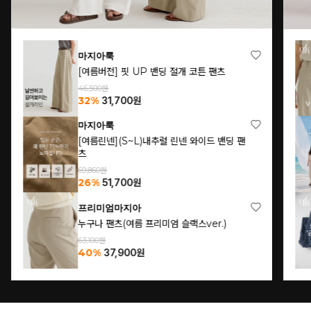
마지아룩
[여름버전] 핏 UP 밴딩 절개 코튼 팬츠
46,500원
32%
31,700
원
마지아룩
[여름린넨](S~L)내추럴 린넨 와이드 밴딩 팬
츠
69,860원
26%
51,700
원
프리미엄마지아
누구나 팬츠(여름 프리미엄 슬랙스ver.)
63,100원
40%
37,900
원