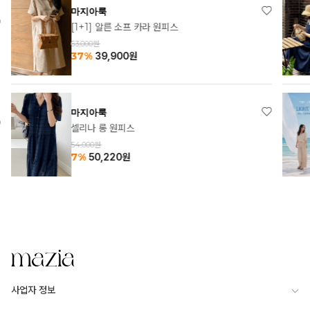
마지아룩
[1+1] 알른 소프 카라 원피스
63,000원
37%
39,900
원
마지아룩
셀리나 롱 원피스
54,000원
7%
50,220
원
사업자 정보