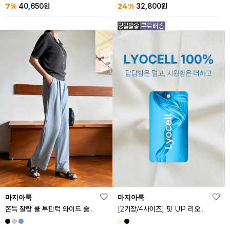
24%
7%
32,800
원
40,650
원
마지아룩
마지아룩
쫀득 찰랑 쿨 투핀턱 와이드 슬랙스
[2기장/4사이즈] 핏 UP 리오셀 스판 스커트