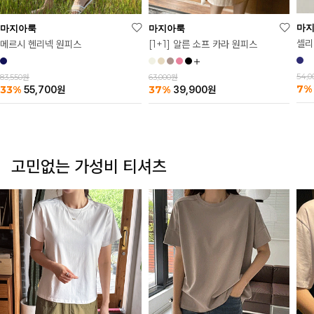
마
마지아룩
마지아룩
셀리
메르시 헨리넥 원피스
[1+1] 알른 소프 카라 원피스
54,
83,550원
63,000원
7%
33%
37%
55,700
원
39,900
원
고민없는 가성비 티셔츠