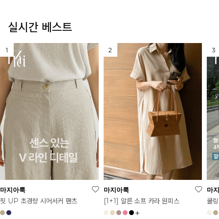
실시간 베스트
마지아룩
마지아룩
마
[1+1] 알른 소프 카라 원피스
핏 UP 초경량 시어서커 팬츠
쿨링