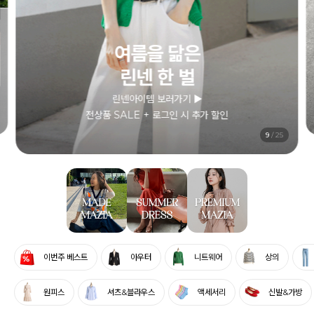
여름을 닮은
린넨 한 벌
린넨아이템 보러가기 ▶
전상품 SALE + 로그인 시 추가 할인
10
/
25
이번주 베스트
아우터
니트웨어
상의
원피스
셔츠&블라우스
액세서리
신발&가방