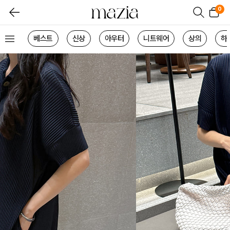
0
베스트
신상
아우터
니트웨어
상의
하