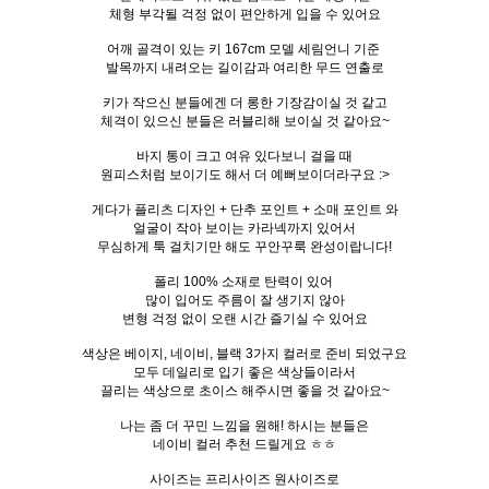
체형 부각될 걱정 없이 편안하게 입을 수 있어요
어깨 골격이 있는 키 167cm 모델 세림언니 기준
발목까지 내려오는 길이감과 여리한 무드 연출로
키가 작으신 분들에겐 더 롱한 기장감이실 것 같고
체격이 있으신 분들은 러블리해 보이실 것 같아요~
바지 통이 크고 여유 있다보니 걸을 때
원피스처럼 보이기도 해서 더 예뻐보이더라구요 :>
게다가 플리츠 디자인 + 단추 포인트 + 소매 포인트 와
얼굴이 작아 보이는 카라넥까지 있어서
무심하게 툭 걸치기만 해도 꾸안꾸룩 완성이랍니다!
폴리 100% 소재로 탄력이 있어
많이 입어도 주름이 잘 생기지 않아
변형 걱정 없이 오랜 시간 즐기실 수 있어요
색상은 베이지, 네이비, 블랙 3가지 컬러로 준비 되었구요
모두 데일리로 입기 좋은 색상들이라서
끌리는 색상으로 초이스 해주시면 좋을 것 같아요~
나는 좀 더 꾸민 느낌을 원해! 하시는 분들은
네이비 컬러 추천 드릴게요 ㅎㅎ
사이즈는 프리사이즈 원사이즈로