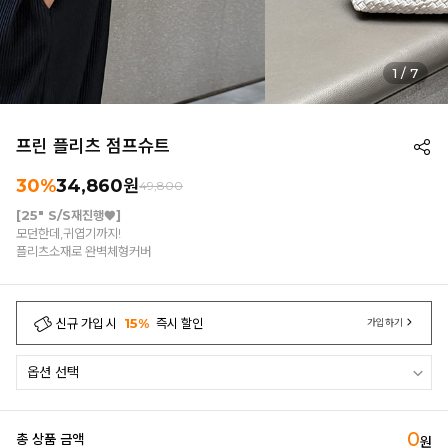
1
/
7
프린 플리츠 점프슈트
30%
34,860
원
49,800
[25" S/S재진행♥]
모던한데,귀엽기까지!
플리츠소재로 완벽체형커버
신규 가입 시
15%
즉시 할인
가입하기
0
총 상품 금액
원