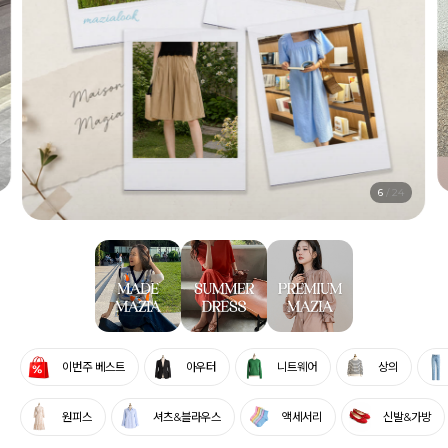
7
/
24
이번주 베스트
아우터
니트웨어
상의
원피스
셔츠&블라우스
액세서리
신발&가방