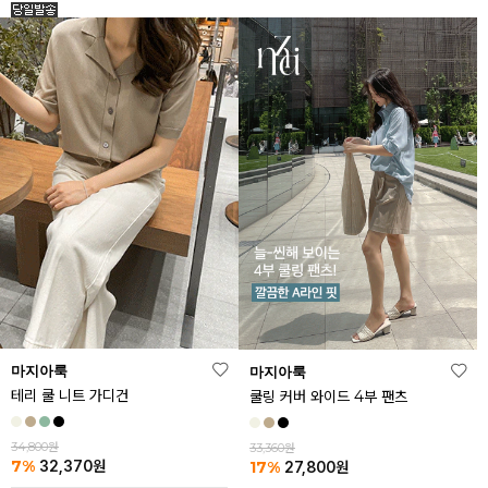
마지아룩
마지아룩
테리 쿨 니트 가디건
쿨링 커버 와이드 4부 팬츠
34,800원
33,360원
7%
17%
32,370
원
27,800
원