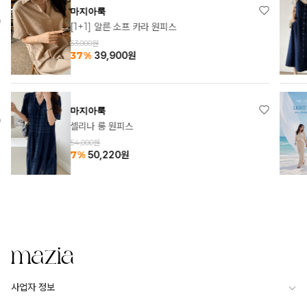
마지아룩
[1+1] 알른 소프 카라 원피스
63,000원
37%
39,900
원
마지아룩
셀리나 롱 원피스
54,000원
7%
50,220
원
사업자 정보