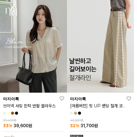
마지아룩
마지아룩
브이넥 셔링 핀턱 반팔 블라우스
[여름버전] 핏 UP 밴딩 절개 코튼 팬츠
59,400원
46,500원
33%
32%
39,600
원
31,700
원