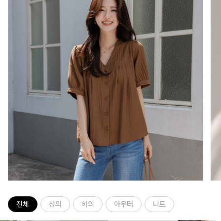
전체
상의
하의
아우터
니트