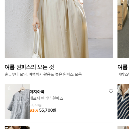
여름 원피스의 모든 것
여름
출근부터 모임, 여행까지 활용도 높은 원피스 모음
바캉스
마지아룩
메르시 헨리넥 원피스
83,550원
33%
55,700
원