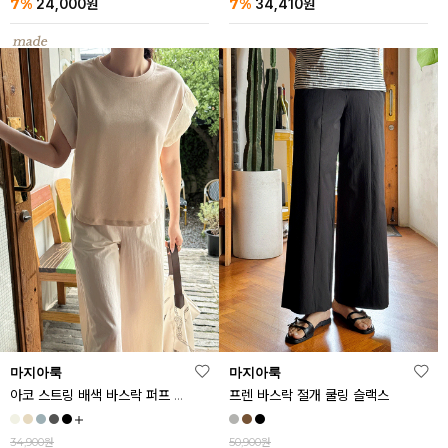
7%
7%
24,000
원
34,410
원
마지아룩
마지아룩
아코 스트링 배색 바스락 퍼프 반팔티
프렌 바스락 절개 쿨링 슬랙스
34,900원
50,900원