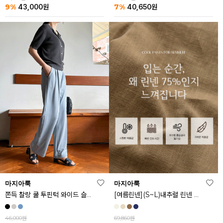
9%
7%
43,000
원
40,650
원
마지아룩
마지아룩
[여름린넨](S~L)내추럴 린넨 와이드 밴딩 팬츠
쫀득 찰랑 쿨 투핀턱 와이드 슬랙스
69,860원
46,000원