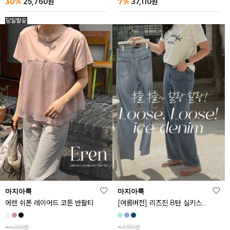
30%
7%
25,760
원
37,110
원
마지아룩
마지아룩
[여름버전] 리즈진 8탄 실키스판 와이드 아이스 데님 팬츠
에렌 쉬폰 레이어드 코튼 반팔티
43,350원
44,000원