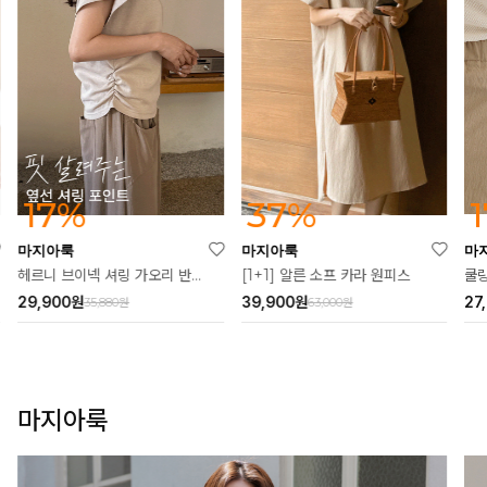
37%
17%
마지아룩
마지아룩
마
[1+1] 알른 소프 카라 원피스
헤르니 브이넥 셔링 가오리 반팔티
쿨링
39,900
원
29,900
원
27
63,000원
35,880원
마지아룩