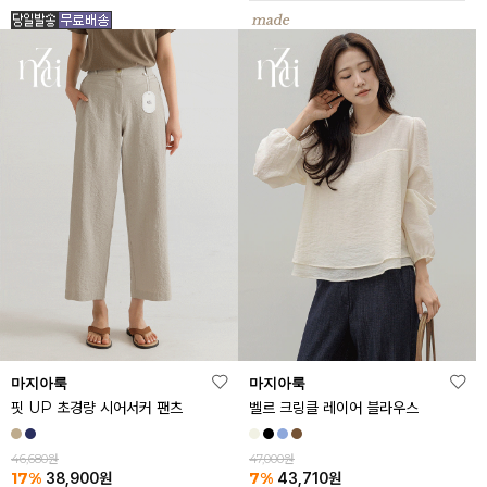
마지아룩
마지아룩
핏 UP 초경량 시어서커 팬츠
벨르 크링클 레이어 블라우스
46,680원
47,000원
17%
7%
38,900
원
43,710
원