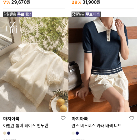
7%
28%
29,670
원
31,900
원
마지아룩
마지아룩
아벨린 썸머 레이스 맨투맨
윈스 비스코스 카라 배색 니트