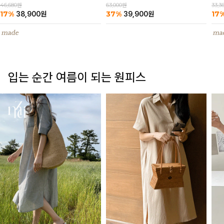
63,000원
46,680원
33,3
37%
17%
17
39,900
원
38,900
원
입는 순간 여름이 되는 원피스