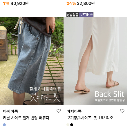
24%
7%
32,800
원
40,920
원
마지아룩
마지아룩
케른 사이드 절개 밴딩 버뮤다 데님 반바지
[2기장/4사이즈] 핏 UP 리오셀 스판 스커트