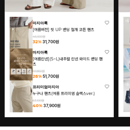
마지아룩
[여름버전] 핏 UP 밴딩 절개 코튼 팬츠
46,500원
32%
31,700
원
마지아룩
[여름린넨](S~L)내추럴 린넨 와이드 밴딩 팬
츠
69,860원
26%
51,700
원
프리미엄마지아
누구나 팬츠(여름 프리미엄 슬랙스ver.)
63,100원
40%
37,900
원