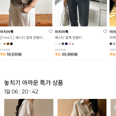
마
마지아룩
마지아룩
리버
베스티 절개 반팔티
[Free/L] 베스티 절개 반팔티 2탄
19,8
33,000원
21,000원
7%
7%
7%
30,690
원
19,530
원
놓치기 아까운 특가 상품
1일 06 : 20 : 37