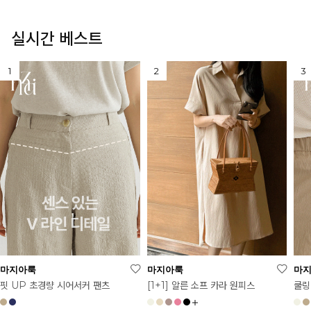
실시간 베스트
마지아룩
마지아룩
마
[1+1] 알른 소프 카라 원피스
핏 UP 초경량 시어서커 팬츠
쿨링