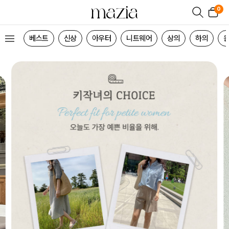
0
베스트
신상
아우터
니트웨어
상의
하의