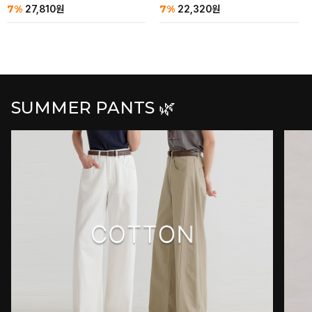
7%
7%
27,810
원
22,320
원
SUMMER PANTS 🌿