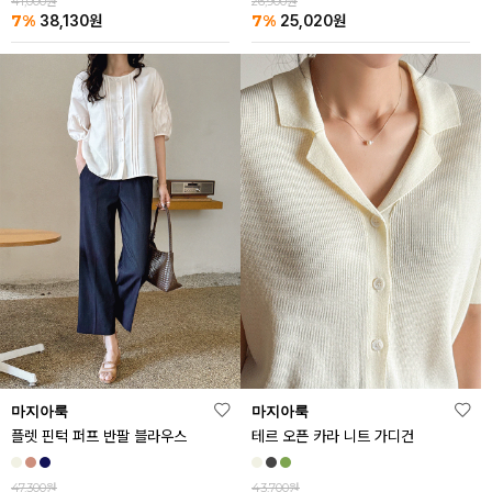
41,000원
26,900원
7%
7%
38,130
원
25,020
원
마지아룩
마지아룩
플렛 핀턱 퍼프 반팔 블라우스
테르 오픈 카라 니트 가디건
47,300원
43,700원