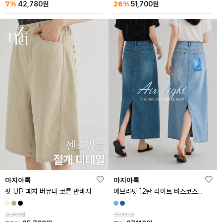
26%
7%
51,700
원
42,780
원
마지아룩
마지아룩
핏 UP 패치 버뮤다 코튼 반바지
에브리핏 12탄 라이트 비스코스 쿨 데님 스커트
36,800원
39,900원