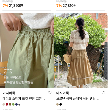
23,000원
29,900원
7%
7%
21,390
원
27,810
원
마지아룩
마지아룩
데이즈 스티치 포켓 밴딩 코튼 반바지
브로닌 쉬어 플레어 셔링 밴딩 스커트