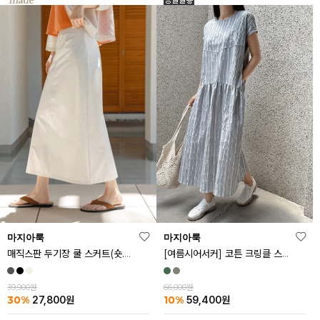
마지아룩
마지아룩
매직스판 두기장 쿨 스커트(숏.기본ver)
[여름시어서커] 코튼 크링클 스트라이프 원피스
39,900원
66,000원
30%
10%
27,800
원
59,400
원