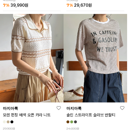
43,000원
31,900원
7%
7%
39,990
원
29,670
원
마지아룩
마지아룩
모렌 펀칭 배색 오픈 카라 니트
솔린 스트라이프 슬라브 반팔티
29,900원
24,000원