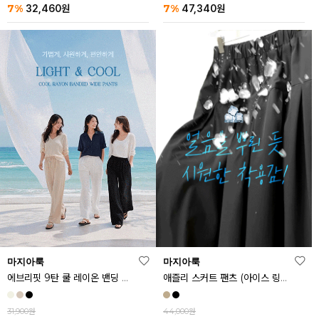
7%
7%
32,460
원
47,340
원
마지아룩
마지아룩
에브리핏 9탄 쿨 레이온 밴딩 와이드 팬츠
애즐리 스커트 팬츠 (아이스 링클프리ver.)
31,900원
44,000원