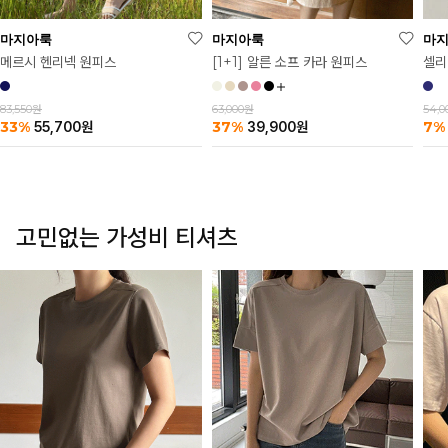
마
마지아룩
마지아룩
셀리
메르시 헨리넥 원피스
[1+1] 알른 소프 카라 원피스
54,
83,550원
63,000원
7%
33%
37%
55,700
원
39,900
원
고민없는 가성비 티셔츠