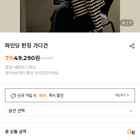
7
/
7
파인딩 펀칭 가디건
7%
49,290
원
53,000
깔끔+세련된 디자인
레이어드하기 좋은 사이즈감이에요
신규 가입 시
15%
즉시 할인
가입하기
0
총 상품 금액
원