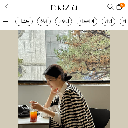
0
베스트
신상
아우터
니트웨어
상의
하