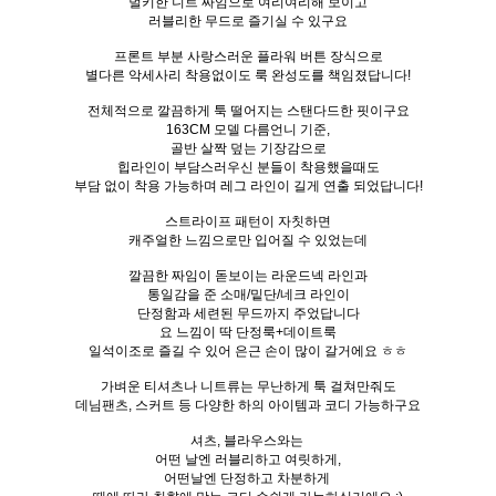
벌키한 니트 짜임으로 여리여리해 보이고
러블리한 무드로 즐기실 수 있구요
프론트 부분 사랑스러운 플라워 버튼 장식으로
별다른 악세사리 착용없이도 룩 완성도를 책임졌답니다!
전체적으로 깔끔하게 툭 떨어지는 스탠다드한 핏이구요
163CM 모델 다름언니 기준,
골반 살짝 덮는 기장감으로
힙라인이 부담스러우신 분들이 착용했을때도
부담 없이 착용 가능하며 레그 라인이 길게 연출 되었답니다!
스트라이프 패턴이 자칫하면
캐주얼한 느낌으로만 입어질 수 있었는데
깔끔한 짜임이 돋보이는 라운드넥 라인과
통일감을 준 소매/밑단/네크 라인이
단정함과 세련된 무드까지 주었답니다
요 느낌이 딱 단정룩+데이트룩
일석이조로 즐길 수 있어 은근 손이 많이 갈거에요 ㅎㅎ
가벼운 티셔츠나 니트류는 무난하게 툭 걸쳐만줘도
데님팬츠, 스커트 등 다양한 하의 아이템과 코디 가능하구요
셔츠, 블라우스와는
어떤 날엔 러블리하고 여릿하게,
어떤날엔 단정하고 차분하게