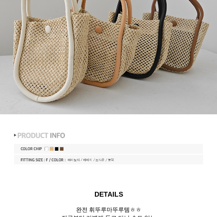
DETAILS
완전 휘뚜루마뚜루템ㅎㅎ