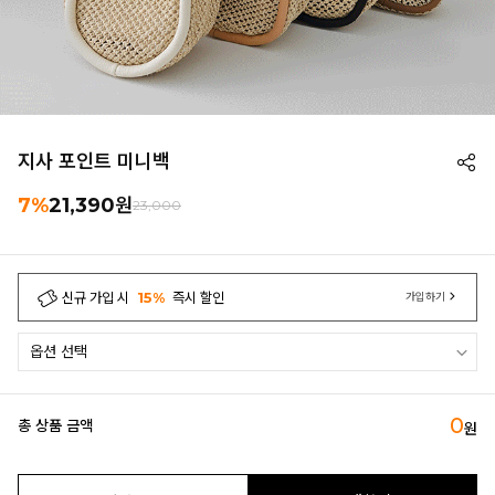
지사 포인트 미니백
7%
21,390
원
23,000
신규 가입 시
15%
즉시 할인
가입하기
0
총 상품 금액
원