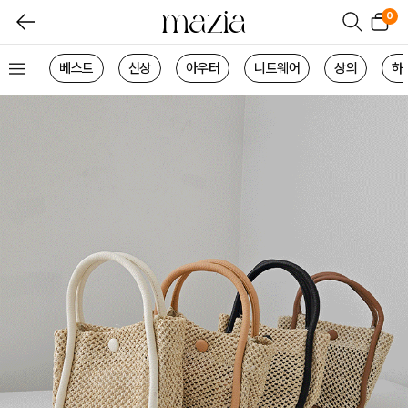
0
베스트
신상
아우터
니트웨어
상의
하