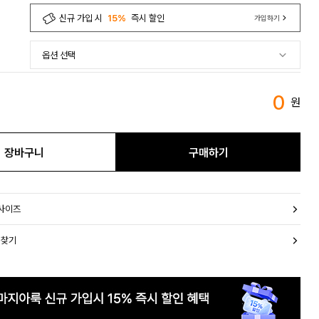
신규 가입 시
15%
즉시 할인
가입하기
0
원
장바구니
구매하기
 사이즈
 찾기