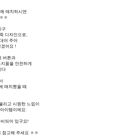
함께 매치하시면
요ㅎㅎ
이구
죽 디자인으로,
대어 주어
겼어요 !
석 버튼과
소지품을 안전하게
니다
아서
에 매치했을 때
요
어울리고 시원한 느낌이
 아이템이에요:
준비되어 있구요!
 참고해 주세요 ㅎㅎ