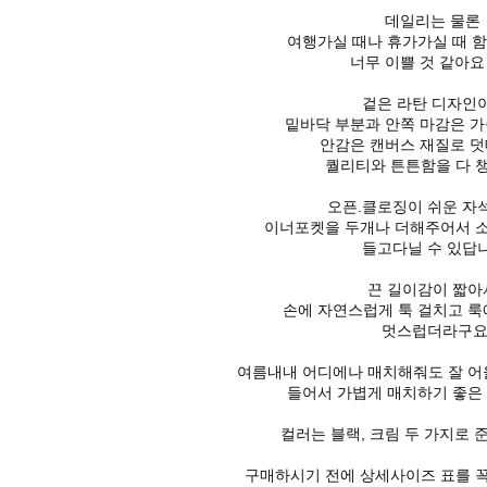
데일리는 물론
여행가실 때나 휴가가실 때 
너무 이쁠 것 같아
겉은 라탄 디자인
밑바닥 부분과 안쪽 마감은 가
안감은 캔버스 재질로 덧
퀄리티와 튼튼함을 다 챙
오픈.클로징이 쉬운 자
이너포켓을 두개나 더해주어서 
들고다닐 수 있답
끈 길이감이 짧
손에 자연스럽게 툭 걸치고 룩
멋스럽더라구
여름내내 어디에나 매치해줘도 잘 
들어서 가볍게 매치하기 좋은
컬러는 블랙, 크림 두 가지로 
구매하시기 전에 상세사이즈 표를 꼭