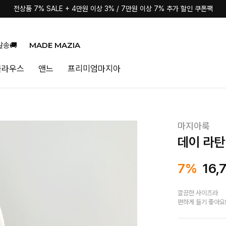
전상품 7% SALE + 4만원 이상 3% / 7만원 이상 7% 추가 할인 쿠폰팩
MADE MAZIA
발송🚚
블라우스
앤느
프리미엄마지아
마지아룩
데이 라탄
7%
16,
깔끔한 사이즈라
편하게 들기 좋아요