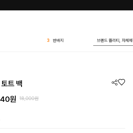
4
원피스
5
나시
6
팬츠
7
애즐리
8
슈즈
 토트 백
9
세트
10
1+1
740
원
18,000원
1
린넨
2
가디건
!
3
반바지