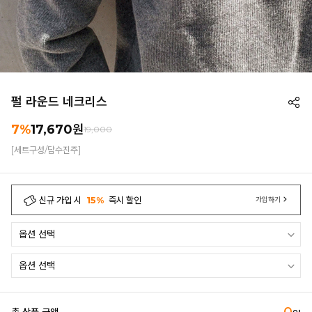
펄 라운드 네크리스
7%
17,670
원
19,000
[세트구성/담수진주]
신규 가입 시
15%
즉시 할인
가입하기