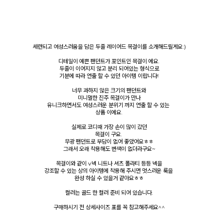
세련되고 여성스러움을 담은 두줄 레이어드 목걸이를 소개해드릴게요:)
디테일이 예쁜 팬던트가 포인트인 목걸이 에요.
두줄이 이어지지 않고 분리 되어있는 형식으로
기분에 따라 연출 할 수 있던 아이템 이랍니다!
너무 과하지 않은 크기의 팬던트와
미니멀한 진주 목걸이가 만나
유니크하면서도 여성스러운 분위기 까지 연출 할 수 있는
상품 이에요.
실제로 코디때 가장 손이 많이 갔던
목걸이 구요.
무광 팬던트로 부담이 없어 좋았어요ㅎㅎ
그래서 오래 착용해도 변색이 없더라구요~
목걸이와 같이 v넥 니트나 셔츠 폴라티 등등 넥을
강조할 수 있는 상의 아이템에 착용해 주시면 멋스러운 룩을
완성 하실 수 있을거 같아요ㅎㅎ
컬러는 골드 한 컬러 준비 되어 있습니다.
구매하시기 전 상세사이즈 표를 꼭 참고해주세요^^