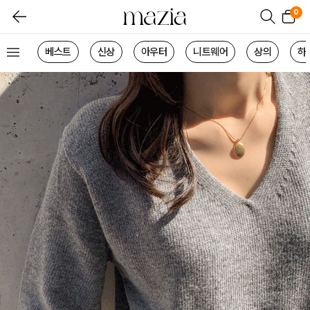
0
베스트
신상
아우터
니트웨어
상의
하