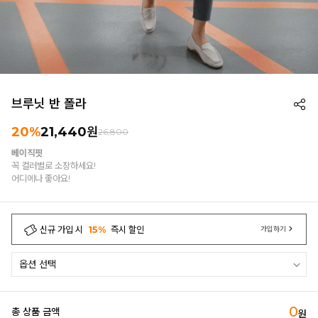
브루닛 반 폴라
20%
21,440
원
26,800
베이직핏
꼭 컬러별로 소장하세요!
어디에나 좋아요!
신규 가입 시
15%
즉시 할인
가입하기
0
총 상품 금액
원