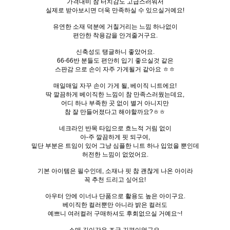
가격대비 참 터치감도 고급스러워서
실제로 받아보시면 더욱 만족하실 수 있으실거예요!
유연한 소재 덕분에 거칠거리는 느낌 하나없이
편안한 착용감을 안겨줄거구요.
신축성도 탱글하니 좋았어요.
66-66반 분들도 편안히 입기 좋으실것 같은
스판감 으로 손이 자주 가게될거 같아요 ㅎㅎ
매일매일 자꾸 손이 가게 될, 베이직 니트에요!
딱 깔끔하게 베이직한 느낌이 참 만족스러웠는데요,
어디 하나 부족한 곳 없이 별거 아니지만
참 잘 만들어졌다고 해야할까요?ㅎㅎ
네크라인 반목 타입으로 흐느적 거림 없이
아-주 깔끔하게 핏 되구여,
밑단 부분은 트임이 있어 그냥 심플한 니트 하나 입었을 뿐인데
허전한 느낌이 없었어요.
기본 아이템은 필수인데, 소재나 핏 참 괜찮게 나온 아이라
꼭 추천 드리고 싶어요!
아우터 안에 이너나 단품으로 활용도 높은 아이구요.
베이직한 컬러뿐만 아니라 밝은 컬러도
예쁘니 여러컬러 구매하셔도 후회없으실 거예요~!