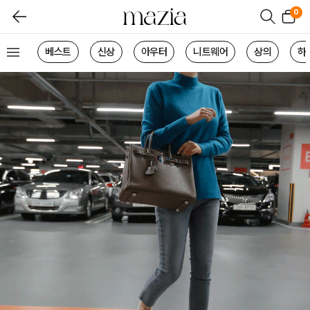
0
베스트
신상
아우터
니트웨어
상의
하