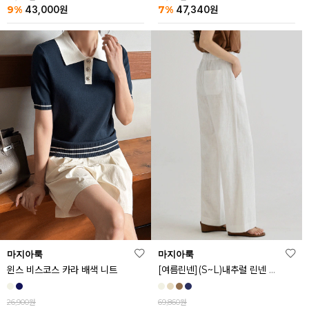
9%
7%
43,000
원
47,340
원
마지아룩
마지아룩
[여름린넨](S~L)내추럴 린넨 와이드 밴딩 팬츠
윈스 비스코스 카라 배색 니트
69,860원
26,900원