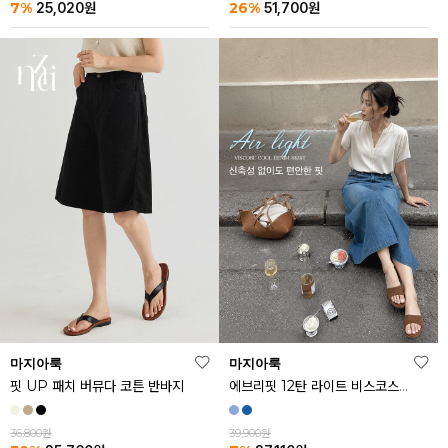
26%
7%
51,700
원
25,020
원
마지아룩
마지아룩
핏 UP 패치 버뮤다 코튼 반바지
에브리핏 12탄 라이트 비스코스 쿨 데님 스커트
36,800원
39,900원