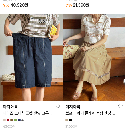
44,000원
23,000원
7%
7%
40,920
원
21,390
원
마지아룩
마지아룩
데이즈 스티치 포켓 밴딩 코튼 반바지
브로닌 쉬어 플레어 셔링 밴딩 스커트
43,000원
31,900원