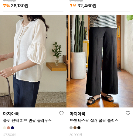
41,000원
34,900원
7%
7%
38,130
원
32,460
원
마지아룩
마지아룩
플렛 핀턱 퍼프 반팔 블라우스
프렌 바스락 절개 쿨링 슬랙스
47,300원
50,900원