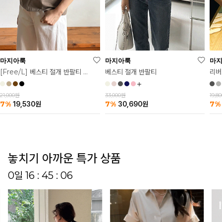
마
마지아룩
마지아룩
리버
베스티 절개 반팔티
[Free/L] 베스티 절개 반팔티 2탄
19,8
33,000원
21,000원
7%
7%
7%
30,690
원
19,530
원
놓치기 아까운 특가 상품
0일 16 : 45 : 01