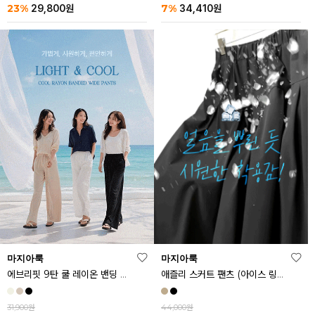
23%
7%
29,800
원
34,410
원
마지아룩
마지아룩
에브리핏 9탄 쿨 레이온 밴딩 와이드 팬츠
애즐리 스커트 팬츠 (아이스 링클프리ver.)
31,900원
44,000원