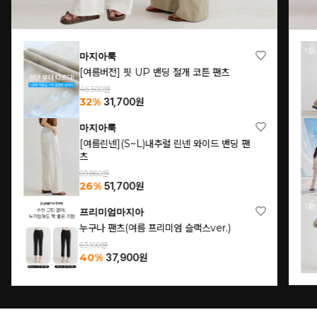
마지아룩
[여름버전] 핏 UP 밴딩 절개 코튼 팬츠
46,500원
32%
31,700
원
마지아룩
[여름린넨](S~L)내추럴 린넨 와이드 밴딩 팬
츠
69,860원
26%
51,700
원
프리미엄마지아
누구나 팬츠(여름 프리미엄 슬랙스ver.)
63,100원
40%
37,900
원