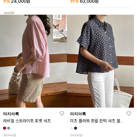
7%
17%
24,000
원
63,000
원
마지아룩
마지아룩
라비엘 스트라이프 포켓 셔츠
미츠 플라워 프릴 핀턱 셔츠 블라우스
38,740원
37,000원