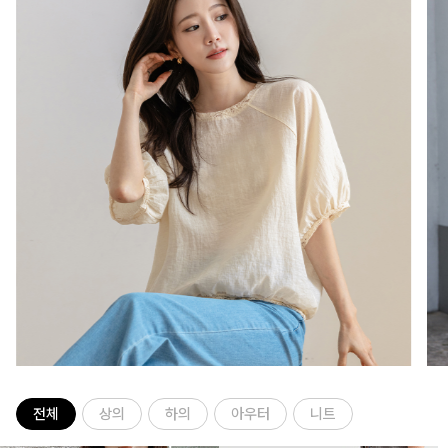
전체
상의
하의
아우터
니트