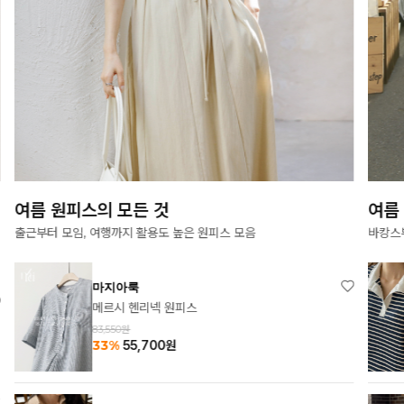
여름 원피스의 모든 것
여름
출근부터 모임, 여행까지 활용도 높은 원피스 모음
바캉스
마지아룩
메르시 헨리넥 원피스
83,550원
33%
55,700
원