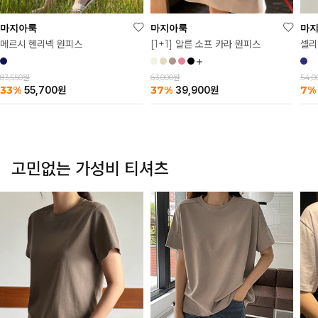
마
마지아룩
마지아룩
셀리
메르시 헨리넥 원피스
[1+1] 알른 소프 카라 원피스
54,
83,550원
63,000원
7%
33%
37%
55,700
원
39,900
원
고민없는 가성비 티셔츠