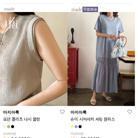
마지아룩
마지아룩
모던 플리츠 나시 블랑
슈이 시어서커 셔링 원피스
25,800원
75,600원