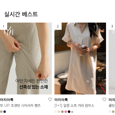
실시간 베스트
마지아룩
마지아룩
마
[1+1] 알른 소프 카라 원피스
핏 UP 초경량 시어서커 팬츠
쿨링