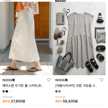
마지아룩
마지아룩
매직스판 두기장 쿨 스커트(숏.기본ver)
[여름시어서커] 코튼 크링클 스트라이프 원피스
39,900원
66,000원
30%
10%
27,800
원
59,400
원