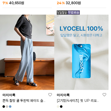
24%
7%
32,800
원
40,650
원
마지아룩
마지아룩
쫀득 찰랑 쿨 투핀턱 와이드 슬랙스
[2기장/4사이즈] 핏 UP 리오셀 스판 스커트