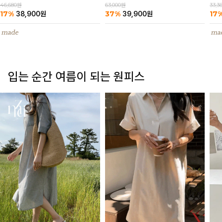
63,000원
46,680원
33,3
37%
17%
17
39,900
원
38,900
원
입는 순간 여름이 되는 원피스