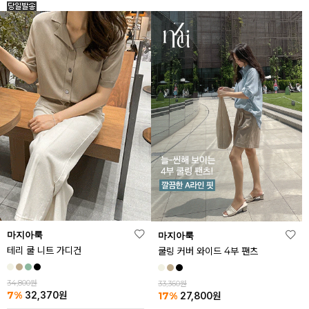
마지아룩
마지아룩
테리 쿨 니트 가디건
쿨링 커버 와이드 4부 팬츠
34,800원
33,360원
7%
17%
32,370
원
27,800
원