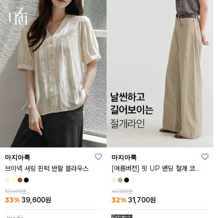
마지아룩
마지아룩
브이넥 셔링 핀턱 반팔 블라우스
[여름버전] 핏 UP 밴딩 절개 코튼 팬츠
59,400원
46,500원
33%
32%
39,600
원
31,700
원