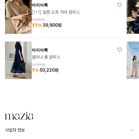
마지아룩
[1+1] 알른 소프 카라 원피스
63,000원
37%
39,900
원
마지아룩
셀리나 롱 원피스
54,000원
7%
50,220
원
사업자 정보