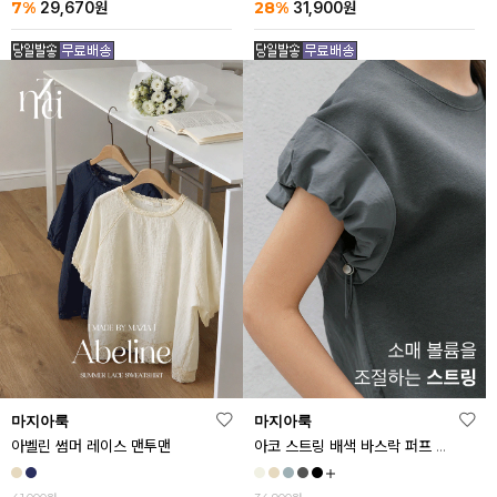
7%
28%
29,670
원
31,900
원
마지아룩
마지아룩
아벨린 썸머 레이스 맨투맨
아코 스트링 배색 바스락 퍼프 반팔티