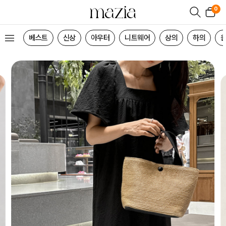
0
베스트
신상
아우터
니트웨어
상의
하의