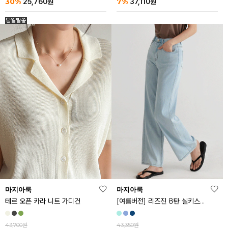
30%
7%
25,760
원
37,110
원
마지아룩
마지아룩
[여름버전] 리즈진 8탄 실키스판 와이드 아이스 데님 팬츠
테르 오픈 카라 니트 가디건
43,350원
43,700원