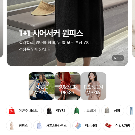
1+1 시어서커 원피스
컬러별로, 엄마와 함께, 두 벌 모두 부담 없이
전상품 7% SALE
7
/
25
이번주 베스트
아우터
니트웨어
상의
원피스
셔츠&블라우스
액세서리
신발&가방