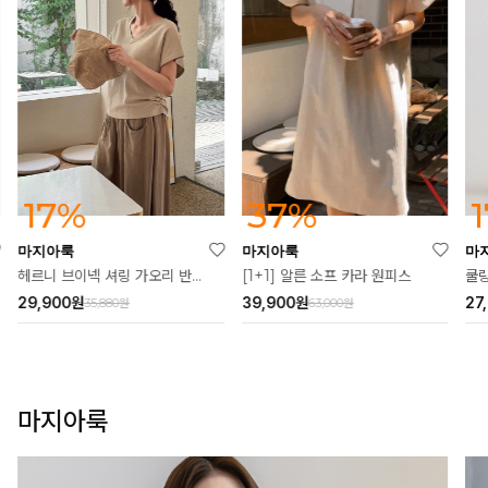
37%
17%
마지아룩
마지아룩
마
[1+1] 알른 소프 카라 원피스
헤르니 브이넥 셔링 가오리 반팔티
쿨링
39,900
원
29,900
원
27
63,000원
35,880원
마지아룩