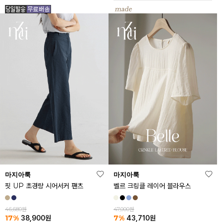
마지아룩
마지아룩
핏 UP 초경량 시어서커 팬츠
벨르 크링클 레이어 블라우스
46,680원
47,000원
17%
7%
38,900
원
43,710
원