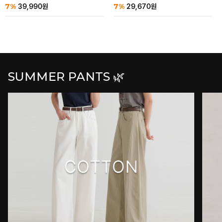
7%
7%
39,990
원
29,670
원
SUMMER PANTS 🌿