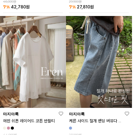
46,000원
29,900원
7%
7%
42,780
원
27,810
원
마지아룩
마지아룩
에렌 쉬폰 레이어드 코튼 반팔티
케른 사이드 절개 밴딩 버뮤다 데님 반바지