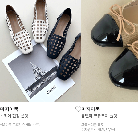
마지아룩
마지아룩
스퀘어 펀칭 플랫
쥬벨리 코듀로이 플랫
봄&여름 무조건 신게될 슈즈!
고급스러운 캡토
디자인으로 세련된 무드!