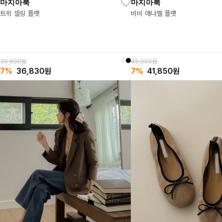
마지아룩
마지아룩
트위 셀링 플랫
비비 애나멜 플랫
39,600원
45,000원
7%
36,830
원
7%
41,850
원