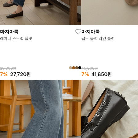
마지아룩
마지아룩
펠트 블랙 라인 플랫
레이디 스트랩 플랫
45,000원
29,800원
7%
41,850
원
7%
27,720
원