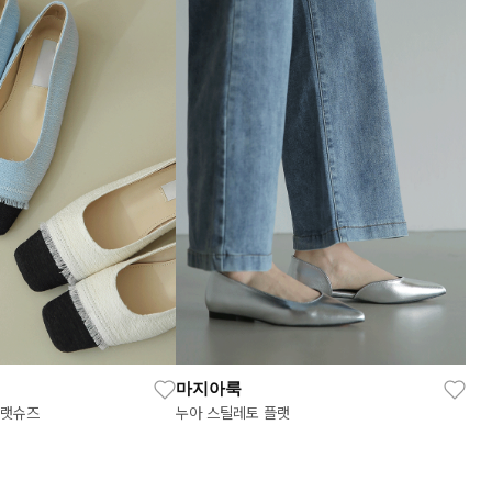
마지아룩
플랫슈즈
누아 스틸레토 플랫