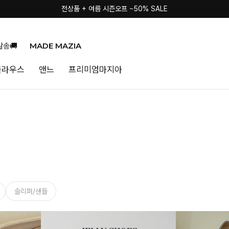
전상품 + 여름 시즌오프 ~50% SALE
MADE MAZIA
발송🚚
블라우스
앤느
프리미엄마지아
슬리퍼/샌들