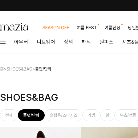
SEASON OFF
여름 BEST
여름신상
당일
아우터
니트웨어
상의
하의
원피스
셔츠&
홈
>
SHOES&BAG
>
플랫/단화
SHOES&BAG
전체
플랫/단화
슬립온/스니커즈
가방
힐
부츠/앵클