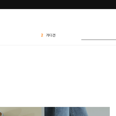
3
티셔츠
4
세트
5
1 1
6
팬츠
7
반바지
8
애즐리
9
7부
10
플리츠
1
린넨
2
가디건