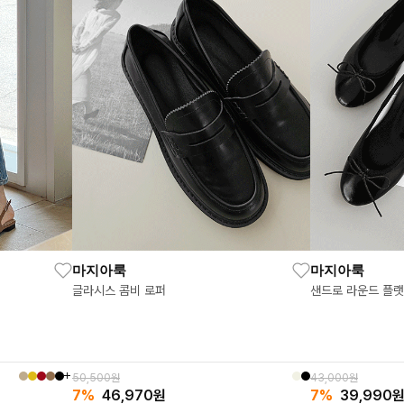
마지아룩
마지아룩
글라시스 콤비 로퍼
샌드로 라운드 플랫
50,500원
43,000원
7%
46,970
원
7%
39,990