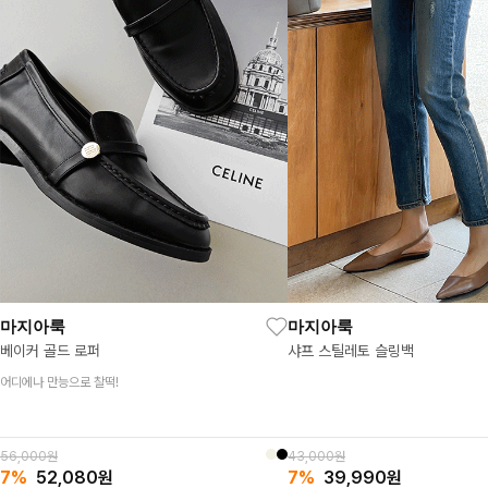
마지아룩
마지아룩
베이커 골드 로퍼
샤프 스틸레토 슬링백
어디에나 만능으로 찰떡!
56,000원
43,000원
7%
52,080
원
7%
39,990
원