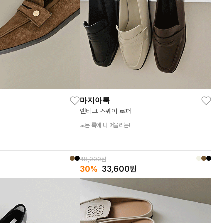
마지아룩
앤티크 스퀘어 로퍼
모든 룩에 다 어울리는!
48,000원
30%
33,600
원