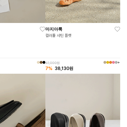
마지아룩
컬러풀 샤틴 플랫
41,000원
7%
38,130
원