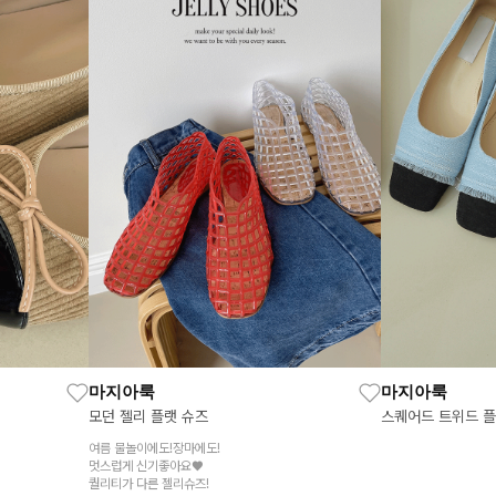
마지아룩
마지아룩
모던 젤리 플랫 슈즈
스퀘어드 트위드 
여름 물놀이에도!장마에도!
멋스럽게 신기좋아요♥
퀄리티가 다른 젤리슈즈!