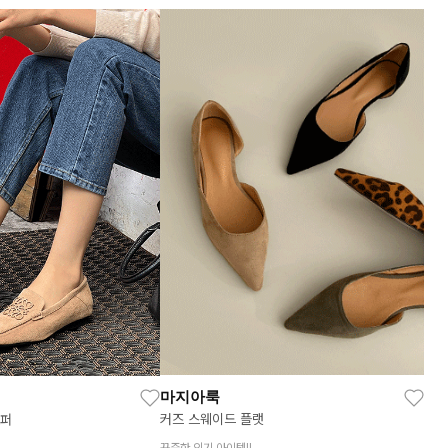
마지아룩
커즈 스웨이드 플랫
로퍼