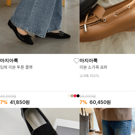
마지아룩
마지아룩
리본 소가죽 로퍼
입체 리본 투톤 플랫
소가죽 100%
65,000원
45,000원
7%
60,450
원
7%
41,850
원