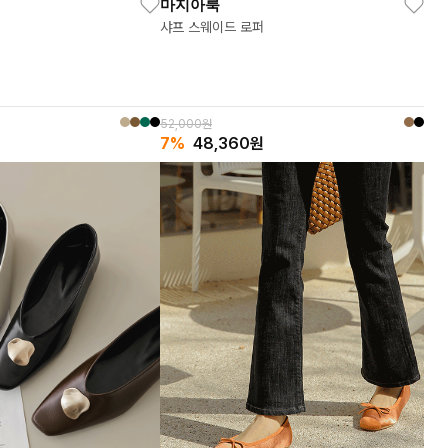
마지아룩
샤프 스웨이드 로퍼
52,000원
7%
48,360
원