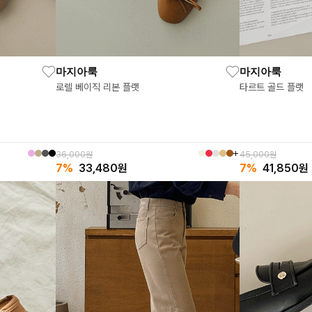
마지아룩
마지아룩
로렐 베이직 리본 플랫
타르트 골드 플랫
36,000원
45,000원
7%
33,480
원
7%
41,850
원