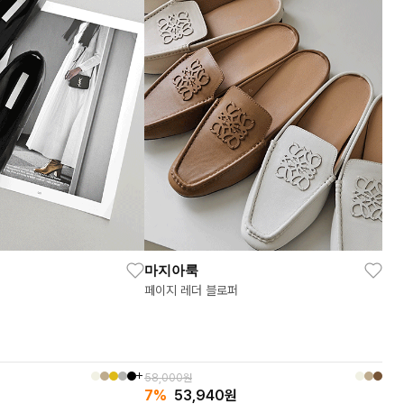
마지아룩
페이지 레더 블로퍼
58,000원
원
7%
53,940
원