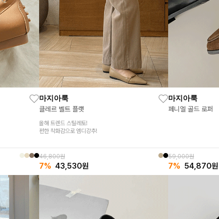
마지아룩
마지아룩
클레르 벨트 플랫
페니엘 골드 로퍼
올해 트렌드 스틸레토!
편한 착화감으로 엠디강추!
46,800원
59,000원
7%
43,530
원
7%
54,870
원