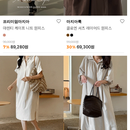
프리미엄마지아
마지아룩
마렌티 케이프 니트 원피스
클로엔 셔츠 레이어드 원피스
96,000원
99,000원
7%
30%
89,280
원
69,300
원