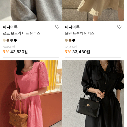
마지아룩
마지아룩
로크 보트넥 니트 원피스
모던 트렌치 원피스
46,800원
36,000원
7%
7%
43,530
원
33,480
원