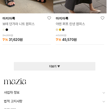
마지아룩
마지아룩
아렌 퍼프 린넨 원피스
보테 단가라 니트 원피스
49,000원
34,000원
7%
7%
45,570
원
31,620
원
더보기 ▼
사업자 정보
법적 고지사항