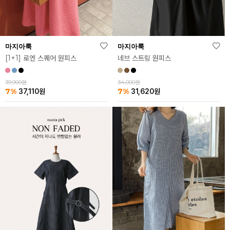
마지아룩
마지아룩
[1+1] 로엔 스퀘어 원피스
네브 스트링 원피스
39,900원
34,000원
7%
7%
37,110
원
31,620
원