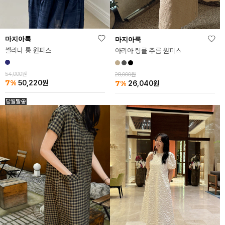
마지아룩
마지아룩
셀리나 롱 원피스
아리아 링클 주름 원피스
54,000원
28,000원
7%
7%
50,220
원
26,040
원