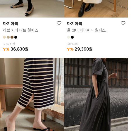
마지아룩
마지아룩
리브 카라 니트 원피스
올 코디 레이어드 원피스
39,600원
31,600원
7%
7%
36,830
원
29,390
원