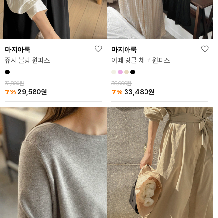
마지아룩
마지아룩
아떼 링클 체크 원피스
쥬시 블랑 원피스
36,000원
31,800원
7%
7%
33,480
원
29,580
원