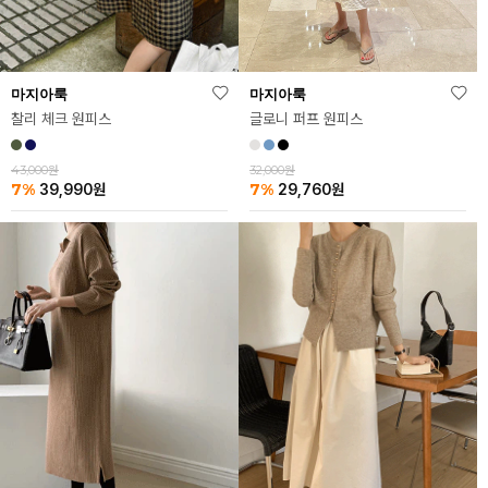
마지아룩
마지아룩
찰리 체크 원피스
글로니 퍼프 원피스
43,000원
32,000원
7%
7%
39,990
원
29,760
원