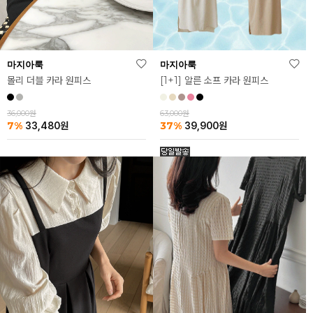
마지아룩
마지아룩
[1+1] 알른 소프 카라 원피스
몰리 더블 카라 원피스
63,000원
36,000원
37%
7%
39,900
원
33,480
원