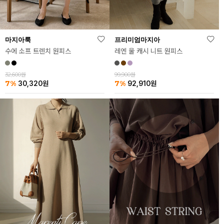
마지아룩
프리미엄마지아
수에 소프 트렌치 원피스
레엔 울 캐시 니트 원피스
32,600원
99,900원
7%
7%
30,320
원
92,910
원