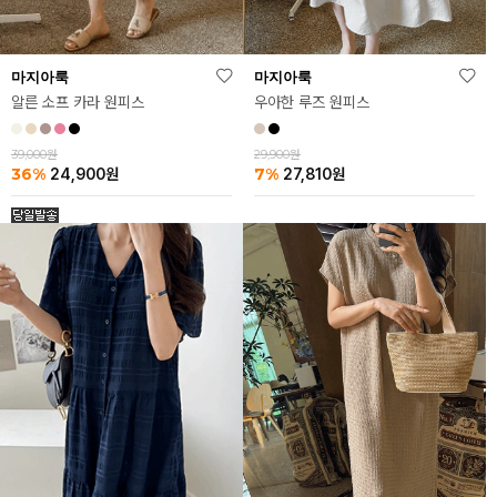
마지아룩
마지아룩
알른 소프 카라 원피스
우아한 루즈 원피스
39,000원
29,900원
36%
7%
24,900
원
27,810
원