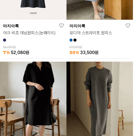
마지아룩
마지아룩
모디아 스트라이프 원피스
아크 비조 데님원피스(논페이드)
67,000원
56,000원
50%
7%
33,500
원
52,080
원