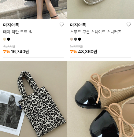
마지아룩
마지아룩
데이 라탄 토트 백
스무드 쿠션 스웨이드 스니커즈
18,000원
52,000원
7%
7%
16,740
원
48,360
원