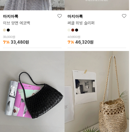
마지아룩
마지아룩
이브 양면 에코백
써클 위빙 슬리퍼
36,000원
49,800원
7%
7%
33,480
원
46,320
원