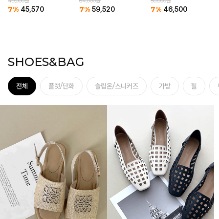
64,000원
49,000원
50,000원
7%
7%
7%
59,520
45,570
46,500
SHOES&BAG
전체
플랫/단화
슬립온/스니커즈
가방
힐