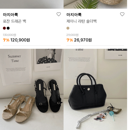
마지아룩
마지아룩
로잔 드래곤 백
제이니 라탄 숄더백
130,000원
29,000원
7%
7%
120,900
원
26,970
원