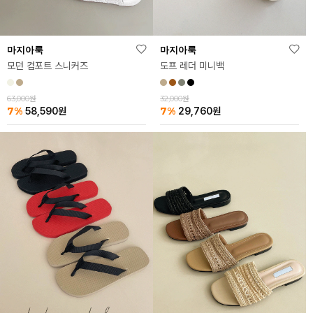
마지아룩
마지아룩
모던 컴포트 스니커즈
도프 레더 미니백
63,000원
32,000원
7%
7%
58,590
원
29,760
원