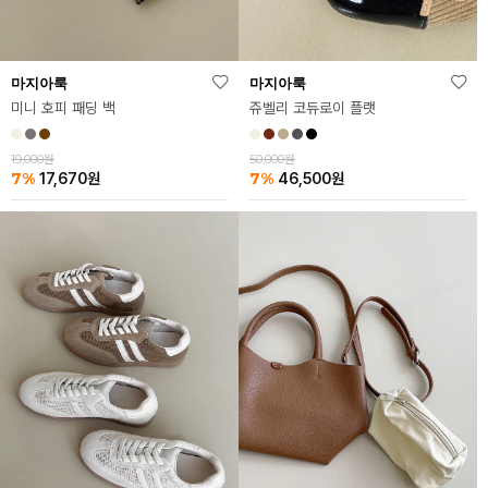
마지아룩
마지아룩
미니 호피 패딩 백
쥬벨리 코듀로이 플랫
19,000원
50,000원
7%
7%
17,670
원
46,500
원