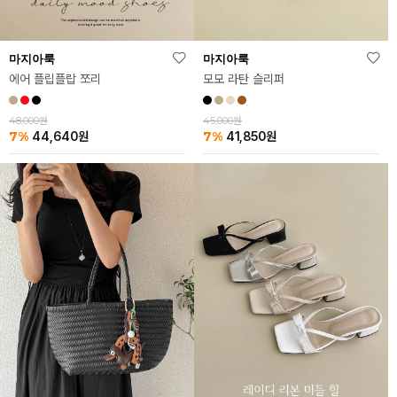
마지아룩
마지아룩
에어 플립플랍 쪼리
모모 라탄 슬리퍼
48,000원
45,000원
7%
7%
44,640
원
41,850
원