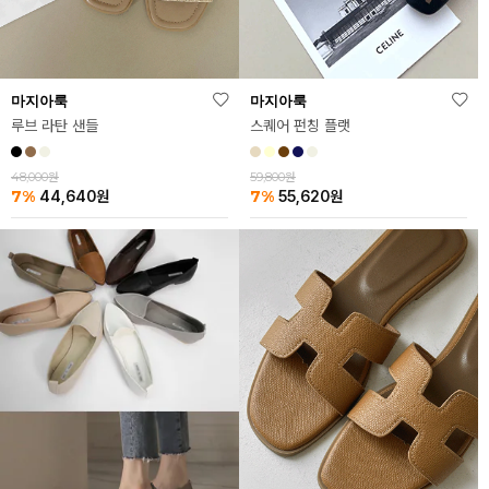
마지아룩
마지아룩
스퀘어 펀칭 플랫
루브 라탄 샌들
59,800원
48,000원
7%
7%
55,620
원
44,640
원