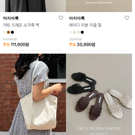
마지아룩
마지아룩
아트 드래곤 소가죽 백
레이디 리본 미들 힐
120,000원
33,000원
7%
7%
111,600
원
30,690
원