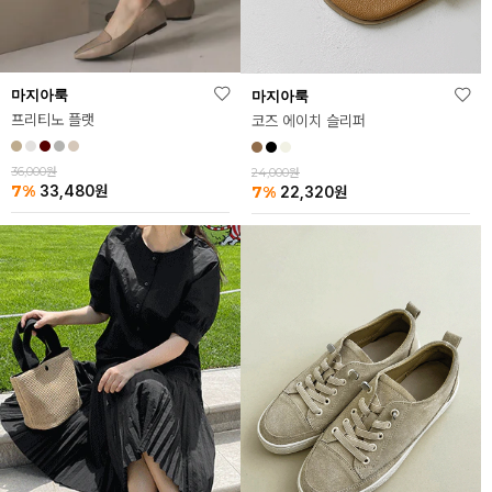
마지아룩
마지아룩
프리티노 플랫
코즈 에이치 슬리퍼
36,000원
24,000원
7%
7%
33,480
원
22,320
원