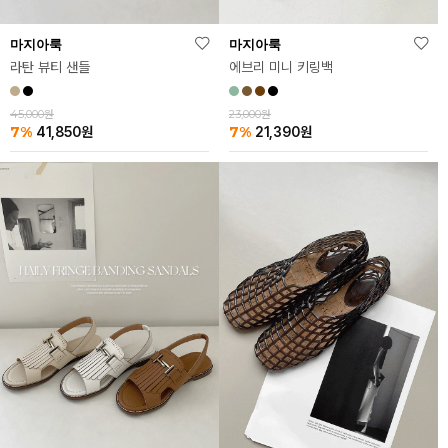
마지아룩
마지아룩
라탄 뷰티 샌들
에브리 미니 키링백
45,000원
23,000원
7%
7%
41,850
원
21,390
원