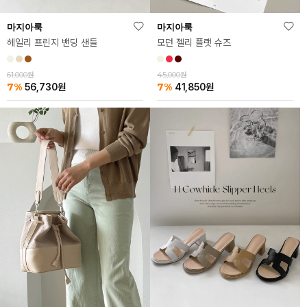
마지아룩
마지아룩
헤일리 프린지 밴딩 샌들
모던 젤리 플랫 슈즈
61,000원
45,000원
7%
7%
56,730
원
41,850
원