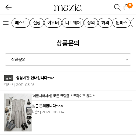
0
베스트
신상
아우터
니트웨어
상의
하의
원피스
상품문의
상담시간 안내입니다~^^
공지
마지** | 2011-03-15
[여름시어서커] 코튼 크링클 스트라이프 원피스
문의합니다~^^
최슬*
| 2026-08-04