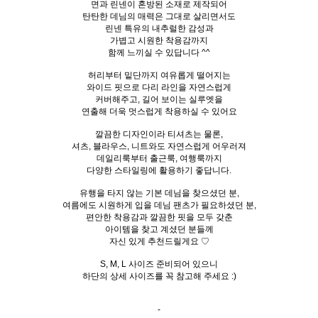
면과 린넨이 혼방된 소재로 제작되어
탄탄한 데님의 매력은 그대로 살리면서도
린넨 특유의 내추럴한 감성과
가볍고 시원한 착용감까지
함께 느끼실 수 있답니다 ^^
허리부터 밑단까지 여유롭게 떨어지는
와이드 핏으로 다리 라인을 자연스럽게
커버해주고, 길어 보이는 실루엣을
연출해 더욱 멋스럽게 착용하실 수 있어요
깔끔한 디자인이라 티셔츠는 물론,
셔츠, 블라우스, 니트와도 자연스럽게 어우러져
데일리룩부터 출근룩, 여행룩까지
다양한 스타일링에 활용하기 좋답니다.
유행을 타지 않는 기본 데님을 찾으셨던 분,
여름에도 시원하게 입을 데님 팬츠가 필요하셨던 분,
편안한 착용감과 깔끔한 핏을 모두 갖춘
아이템을 찾고 계셨던 분들께
자신 있게 추천드릴게요 ♡
S, M, L 사이즈 준비되어 있으니
하단의 상세 사이즈를 꼭 참고해 주세요 :)
-