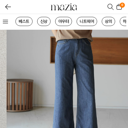
0
베스트
신상
아우터
니트웨어
상의
하