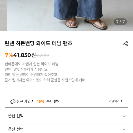
7
/
7
린넨 히든밴딩 와이드 데님 팬츠
7%
41,850
원
45,000
한여름에도 가볍게 입는 와이드 데님
린넨 18% 산뜻하게 착용돼요
허리 히든 밴딩이 편안하게 잡아주고
길게 떨어지는 와이드핏이 하체 군살을 자연스럽게 커버
신규 가입 시
15%
즉시 할인
가입하기