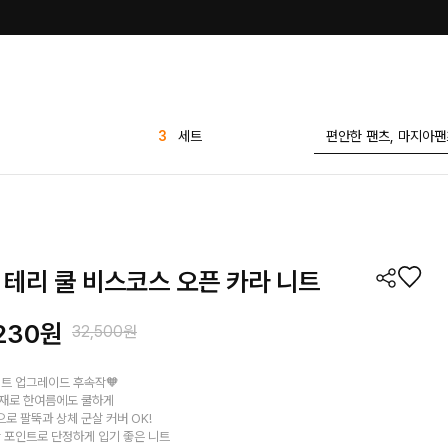
4
티셔츠
5
바지
6
1 1
7
팬츠
8
반바지
] 테리 쿨 비스코스 오픈 카라 니트
9
애즐리
10
7부
230
원
32,500원
1
린넨
2
가디건
니트 업그레이드 후속작🧡
재로 한여름에도 쿨하게
3
세트
로 팔뚝과 상체 군살 커버 OK!
참 포인트로 단정하게 입기 좋은 니트