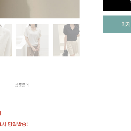
상품문의
리
료시 당일발송!