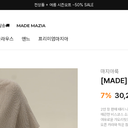
전상품 + 여름 시즌오프 ~50% SALE
MADE MAZIA
발송🚚
블라우스
앤느
프리미엄마지아
마지아룩
[MADE
7%
30,
2만 장 판매 태리 
매끈한 비스코스 소
여유로운 가오리핏으
오픈 카라와 작은 