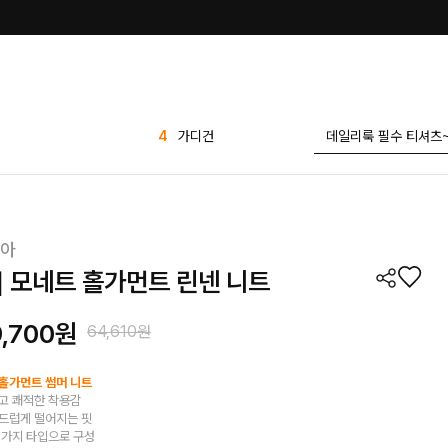
5
유넥 무지 반팔티
투핀턱 찰랑 스판 와이
6
드 슬랙스
7
sale
8
나시
아
9
스트라이프
E] 모네트 홀가먼트 린넨 니트
10
블라우스
1
린넨
9,700원
64,610원
2
세트
3
바지
홀가먼트 썸머 니트
고 쾌적한 착용감
4
가디건
드럽게 떨어지는 핏
 가지 타입으로 구성