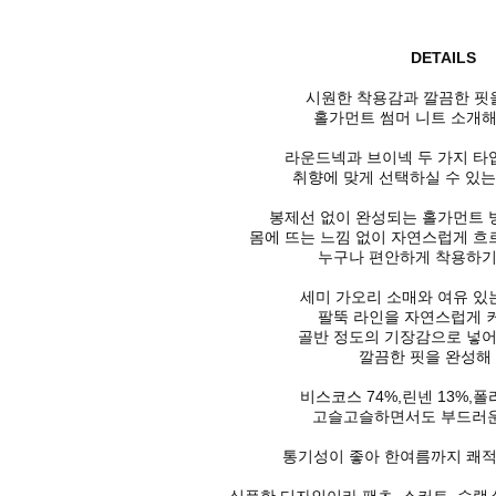
DETAILS
시원한 착용감과 깔끔한 핏
홀가먼트 썸머 니트 소개해
라운드넥과 브이넥 두 가지 타
취향에 맞게 선택하실 수 있
봉제선 없이 완성되는 홀가먼트
몸에 뜨는 느낌 없이 자연스럽게 흐
누구나 편안하게 착용하기
세미 가오리 소매와 여유 있
팔뚝 라인을 자연스럽게 
골반 정도의 기장감으로 넣어
깔끔한 핏을 완성해
비스코스 74%,린넨 13%,폴
고슬고슬하면서도 부드러운
통기성이 좋아 한여름까지 쾌적