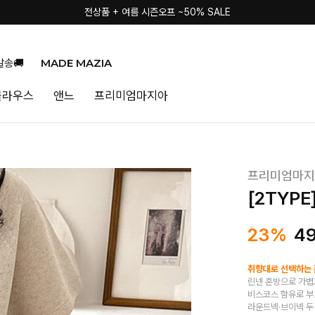
전상품 + 여름 시즌오프 ~50% SALE
MADE MAZIA
발송🚚
블라우스
앤느
프리미엄마지아
프리미엄마지
[2TYP
23%
4
취향대로 선택하는 
린넨 혼방으로 가볍
비스코스 함유로 부
라운드넥·브이넥 두