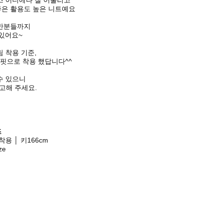
스 어디에나 잘 어울리고
은 활용도 높은 니트예요
66반분들까지
있어요~
림 착용 기준,
핏으로 착용 했답니다^^
수 있으니
고해 주세요.
즈
 착용 │ 키166cm
ze