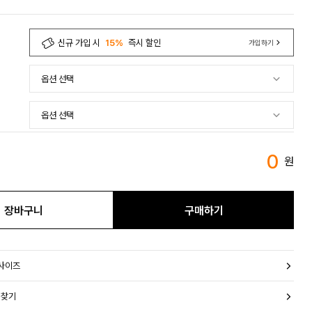
신규 가입 시
15%
즉시 할인
가입하기
0
원
장바구니
구매하기
 사이즈
 찾기