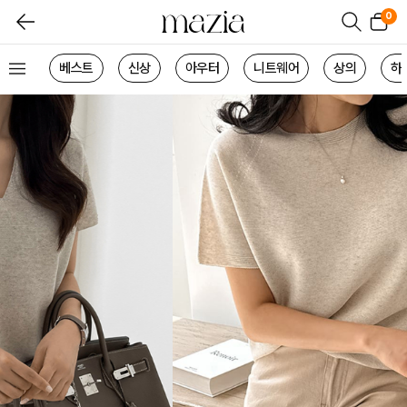
0
베스트
신상
아우터
니트웨어
상의
하