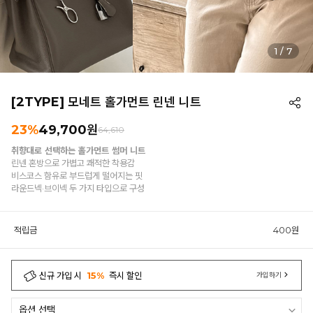
1
/
7
[2TYPE] 모네트 홀가먼트 린넨 니트
23%
49,700원
64,610
취향대로 선택하는 홀가먼트 썸머 니트
린넨 혼방으로 가볍고 쾌적한 착용감
비스코스 함유로 부드럽게 떨어지는 핏
라운드넥·브이넥 두 가지 타입으로 구성
적립금
400원
신규 가입 시
15%
즉시 할인
가입하기