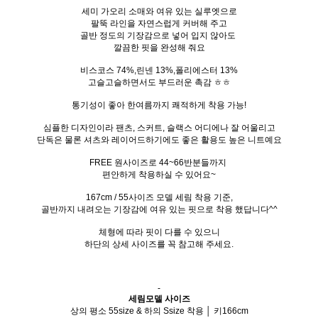
세미 가오리 소매와 여유 있는 실루엣으로
팔뚝 라인을 자연스럽게 커버해 주고
골반 정도의 기장감으로 넣어 입지 않아도
깔끔한 핏을 완성해 줘요
비스코스 74%,린넨 13%,폴리에스터 13%
고슬고슬하면서도 부드러운 촉감 ㅎㅎ
통기성이 좋아 한여름까지 쾌적하게 착용 가능!
심플한 디자인이라 팬츠, 스커트, 슬랙스 어디에나 잘 어울리고
단독은 물론 셔츠와 레이어드하기에도 좋은 활용도 높은 니트예요
FREE 원사이즈로 44~66반분들까지
편안하게 착용하실 수 있어요~
167cm / 55사이즈 모델 세림 착용 기준,
골반까지 내려오는 기장감에 여유 있는 핏으로 착용 했답니다^^
체형에 따라 핏이 다를 수 있으니
하단의 상세 사이즈를 꼭 참고해 주세요.
-
세림모델 사이즈
상의 평소 55size & 하의 Ssize 착용 │ 키166cm