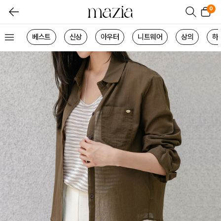
0
베스트
신상
아우터
니트웨어
상의
하