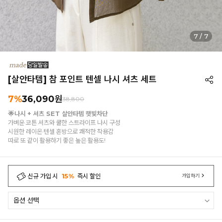
1
/
7
[살안타템] 참 포인트 텐셀 나시 셔츠 세트
7%
36,090
원
38,800
🌟나시 + 셔츠 SET 살안타템 햇빛차단
가벼운 코튼 셔츠와 쿨한 스트라이프 나시 구성
시원한 레이온·텐셀 혼방으로 쾌적한 착용감
따로 또 같이 활용하기 좋은 높은 활용도!
신규 가입 시
15%
즉시 할인
가입하기