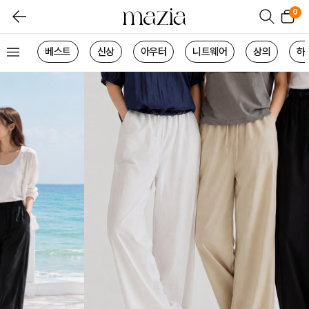
0
베스트
신상
아우터
니트웨어
상의
하