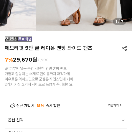
1
/
7
에브리핏 9탄 쿨 레이온 밴딩 와이드 팬츠
7%
29,670
원
31,900
🌿 피부에 닿는 순간 시원한 인견 혼방 팬츠
가볍고 찰랑이는 소재로 한여름까지 쾌적하게
여유로운 와이드핏으로 군살은 자연스럽게 커버
2가지 기장, 2가지 사이즈로 폭넓게 준비했어요
신규 가입 시
15%
즉시 할인
가입하기