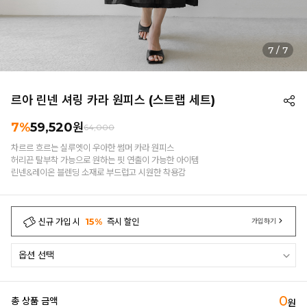
1
/
7
르아 린넨 셔링 카라 원피스 (스트랩 세트)
7%
59,520
원
64,000
차르르 흐르는 실루엣이 우아한 썸머 카라 원피스
허리끈 탈부착 가능으로 원하는 핏 연출이 가능한 아이템
린넨&레이온 블렌딩 소재로 부드럽고 시원한 착용감
신규 가입 시
15%
즉시 할인
가입하기
0
총 상품 금액
원