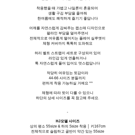
착용했을 때 가볍고 나일론이 혼용되어
생활 구김 부담을 줄여줘
한여름에도 쾌적하게 즐기기 좋답니다
어깨를 자연스럽게 감싸주는 캡소매 디자인으로
팔라인 부담을 덜어주면서
전체적으로 여유롭게 떨어지는 플레어 실루엣이
체형 커버까지 톡톡히 도와줘요
허리 벨트 스트랩이 세트로 구성되어 있어
라인감 있게 연출하거나
툭 자연스럽게 풀어 입어도 멋스럽답니다
적당히 여유있는 핏감이라
44-66 사이즈 분들까지
편하게 착용 가능하실 거예요 ^^
체형에 따라 핏이 다를 수 있으니
하단의 상세 사이즈를 꼭 참고해 주세요.
-
HJ모델 사이즈
상의 평소 55size & 하의 Ssize 착용 │ 키167cm
전체적으로 슬림하고 골반이 약간 있는
55size