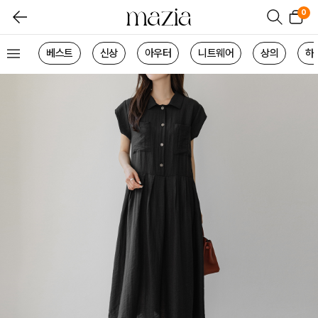
0
베스트
신상
아우터
니트웨어
상의
하