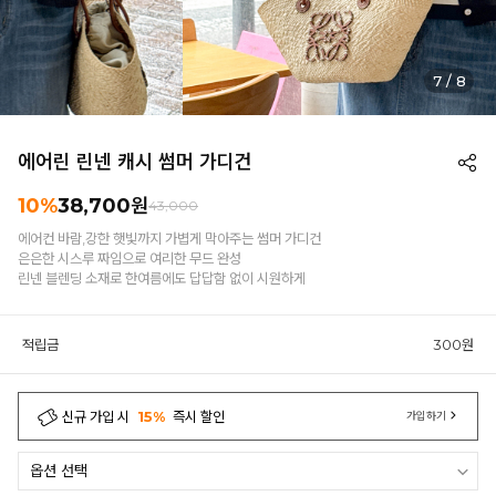
7
/
8
에어린 린넨 캐시 썸머 가디건
10%
38,700원
43,000
에어컨 바람,강한 햇빛까지 가볍게 막아주는 썸머 가디건
은은한 시스루 짜임으로 여리한 무드 완성
린넨 블렌딩 소재로 한여름에도 답답함 없이 시원하게
적립금
300원
신규 가입 시
15%
즉시 할인
가입하기