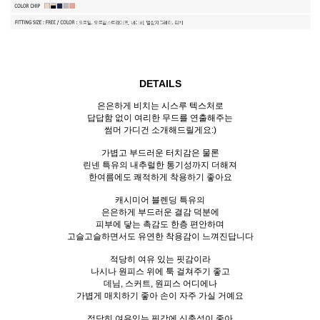
DETAILS
은은하게 비치는 시스루 텍스처로
답답함 없이 여리한 무드를 연출해주는
썸머 가디건 소개해드릴게요:)
가볍고 부드러운 터치감은 물론
린넨 특유의 내추럴한 통기성까지 더해져
한여름에도 쾌적하게 착용하기 좋아요
캐시미어 블렌딩 특유의
은은하게 부드러운 결감 덕분에
피부에 닿는 촉감도 한층 편안하며
고슬고슬하면서도 유연한 착용감이 느껴진답니다
적당히 여유 있는 핏감이라
나시나 원피스 위에 툭 걸쳐주기 좋고
데님, 스커트, 원피스 어디에나
가볍게 매치하기 좋아 손이 자주 가실 거예요
적당히 여유있는 핏감에 신축성이 좋아