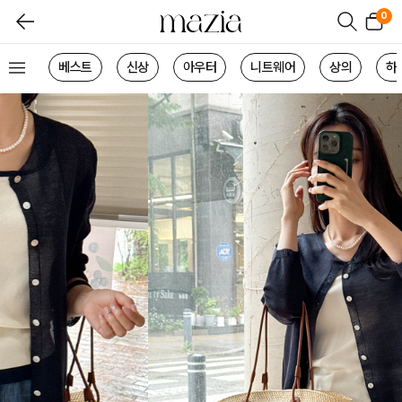
0
베스트
신상
아우터
니트웨어
상의
하