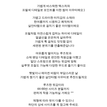
가볍게 바스락한 텍스처와
프릴넥 디테일로 포인트를 더한 썸머 아우터예요:)
가볍고 드라이한 터치감의 소재라
한여름까지 시원하고 쾌적하게
살안타템으로 걸치기 좋은 아이템이에요
프릴처럼 자연스럽게 잡히는 하이넥 디테일이
얼굴선을 은은하게 살려주며
가볍게 툭 걸쳐도 밋밋함 없이
세련된 분위기를 연출해준답니다
여유롭게 떨어지는 루즈핏과
소매 밴딩 디테일로 편안한 착용감을 더했고
밑단 스트링으로 원하는 핏감에 맞춰
실루엣 조절도 가능해 다양한 무드로 즐기기 좋아요
햇빛이나 에어컨 바람이 부담스러운 날
가볍게 챙기기 좋은 살안타템 아우터로 추천드릴게요
루즈한 핏감이라
44-66반 사이즈 분들까지
편하게 착용 가능하실 거예요 ^^
체형에 따라 핏이 다를 수 있으니
하단의 상세 사이즈를 꼭 참고해 주세요.