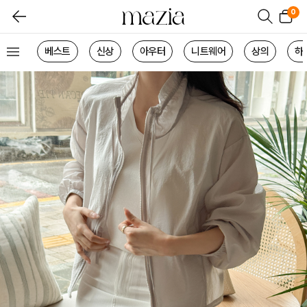
0
베스트
신상
아우터
니트웨어
상의
하