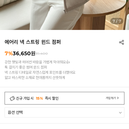
1
/
7
에어리 넥 스트링 윈드 점퍼
7%
36,650
원
39,400
강한 햇빛과 에어컨 바람을 가볍게 막아줘요👍
툭 걸치기 좋은 썸머 윈드 점퍼
넥 스트링 디테일로 자연스럽게 포인트를 더했어요
얇고 바스락한 소재로 한여름까지 산뜻하게
신규 가입 시
15%
즉시 할인
가입하기