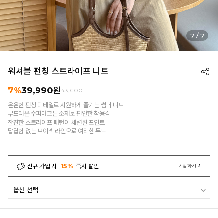
1
/
7
워셔블 펀칭 스트라이프 니트
7%
39,990
원
43,000
은은한 펀칭 디테일로 시원하게 즐기는 썸머 니트
부드러운 수피마코튼 소재로 편안한 착용감
잔잔한 스트라이프 패턴이 세련된 포인트
답답함 없는 브이넥 라인으로 여리한 무드
신규 가입 시
15%
즉시 할인
가입하기