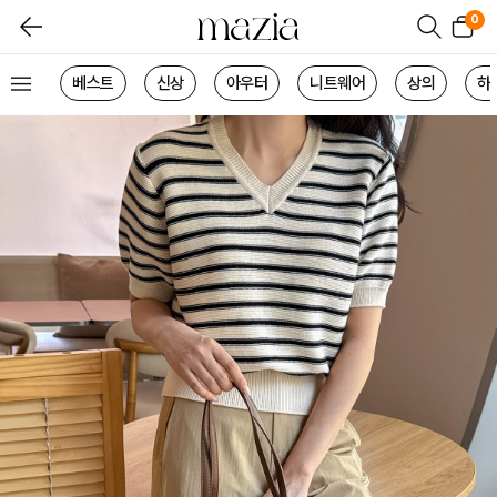
0
베스트
신상
아우터
니트웨어
상의
하