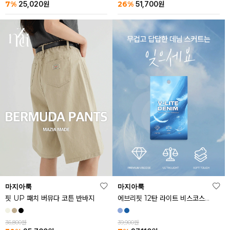
26%
7%
51,700
원
25,020
원
마지아룩
마지아룩
핏 UP 패치 버뮤다 코튼 반바지
에브리핏 12탄 라이트 비스코스 쿨 데님 스커트
36,800원
39,900원