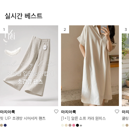
실시간 베스트
마지아룩
마지아룩
마
[1+1] 알른 소프 카라 원피스
핏 UP 초경량 시어서커 팬츠
쿨링