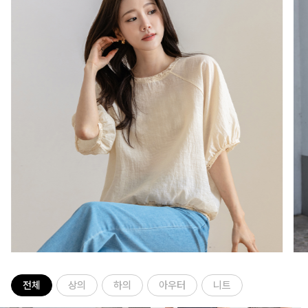
전체
상의
하의
아우터
니트