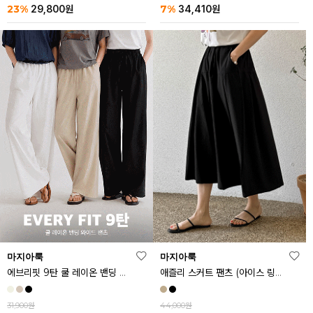
23%
7%
29,800
원
34,410
원
마지아룩
마지아룩
에브리핏 9탄 쿨 레이온 밴딩 와이드 팬츠
애즐리 스커트 팬츠 (아이스 링클프리ver.)
31,900원
44,000원