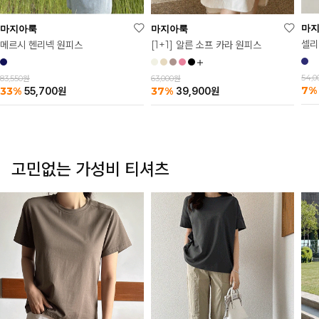
마
마지아룩
마지아룩
셀리
메르시 헨리넥 원피스
[1+1] 알른 소프 카라 원피스
54,
83,550원
63,000원
7%
33%
37%
55,700
원
39,900
원
고민없는 가성비 티셔츠