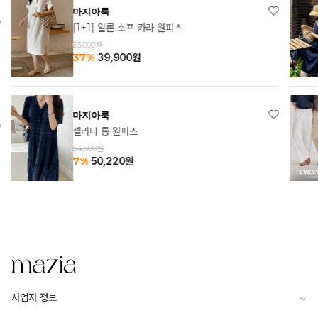
마지아룩
[1+1] 알른 소프 카라 원피스
63,000원
37%
39,900
원
마지아룩
셀리나 롱 원피스
54,000원
7%
50,220
원
사업자 정보