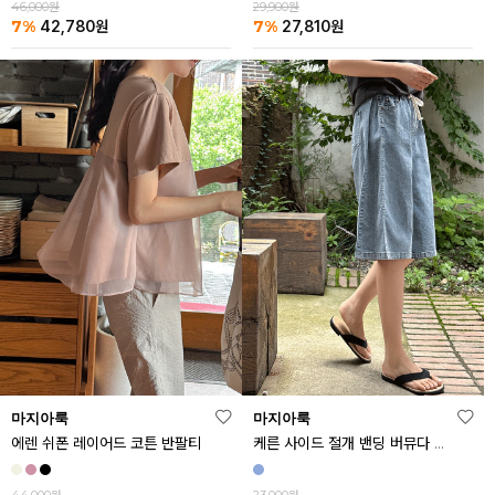
46,000원
29,900원
7%
7%
42,780
원
27,810
원
마지아룩
마지아룩
에렌 쉬폰 레이어드 코튼 반팔티
케른 사이드 절개 밴딩 버뮤다 데님 반바지