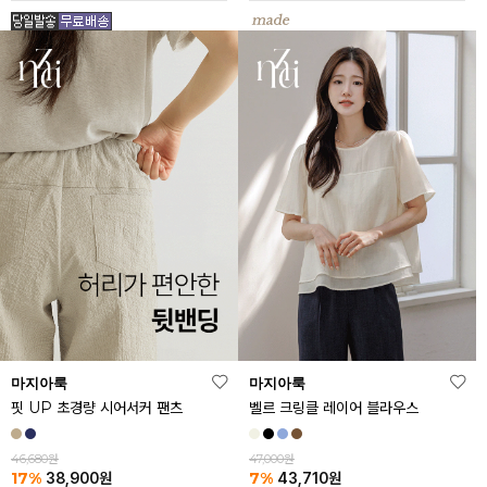
마지아룩
마지아룩
핏 UP 초경량 시어서커 팬츠
벨르 크링클 레이어 블라우스
46,680원
47,000원
17%
7%
38,900
원
43,710
원