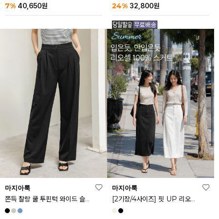
24%
7%
32,800
원
40,650
원
마지아룩
마지아룩
쫀득 찰랑 쿨 투핀턱 와이드 슬랙스
[2기장/4사이즈] 핏 UP 리오셀 스판 스커트