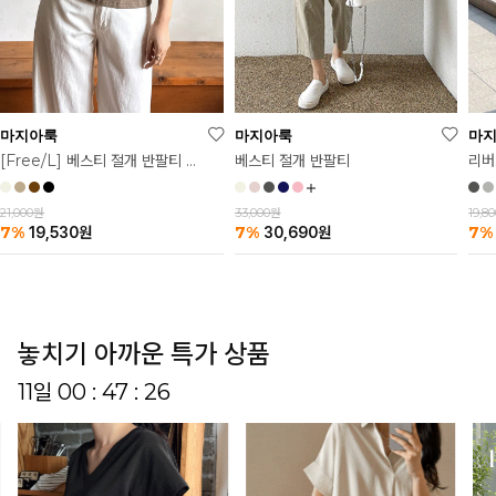
마
마지아룩
마지아룩
리버
베스티 절개 반팔티
[Free/L] 베스티 절개 반팔티 2탄
19,8
33,000원
21,000원
7%
7%
7%
30,690
원
19,530
원
놓치기 아까운 특가 상품
11일 00 : 47 : 19