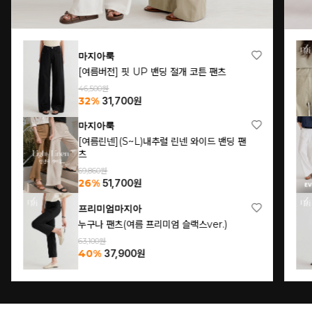
마지아룩
[여름버전] 핏 UP 밴딩 절개 코튼 팬츠
46,500원
32%
31,700
원
마지아룩
[여름린넨](S~L)내추럴 린넨 와이드 밴딩 팬
츠
69,860원
26%
51,700
원
프리미엄마지아
누구나 팬츠(여름 프리미엄 슬랙스ver.)
63,100원
40%
37,900
원