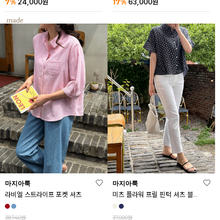
7%
17%
24,000
원
63,000
원
마지아룩
마지아룩
라비엘 스트라이프 포켓 셔츠
미츠 플라워 프릴 핀턱 셔츠 블라우스
38,740원
37,000원