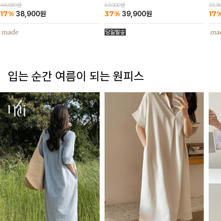
63,000원
46,680원
33,3
37%
17%
17
39,900
원
38,900
원
입는 순간 여름이 되는 원피스