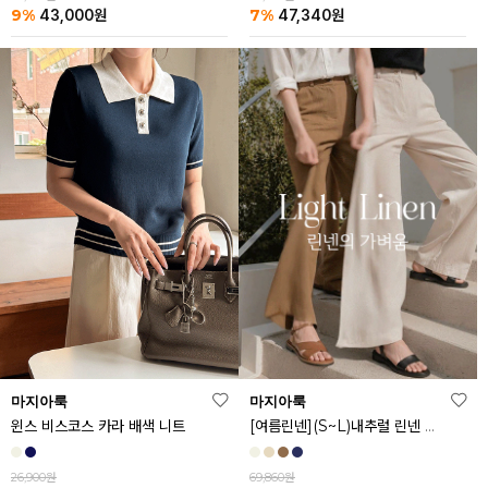
9%
7%
43,000
원
47,340
원
마지아룩
마지아룩
[여름린넨](S~L)내추럴 린넨 와이드 밴딩 팬츠
윈스 비스코스 카라 배색 니트
69,860원
26,900원