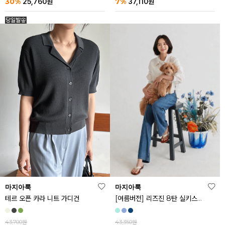
30%
7%
25,760
원
37,110
원
마지아룩
마지아룩
[여름버전] 리즈진 8탄 실키스판 와이드 아이스 데님 팬츠
테르 오픈 카라 니트 가디건
43,350원
43,700원