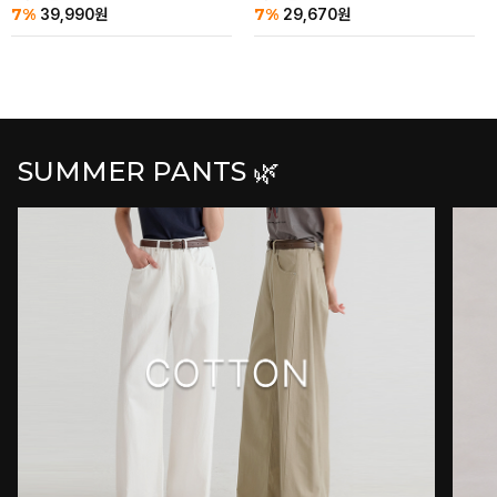
7%
7%
39,990
원
29,670
원
SUMMER PANTS 🌿