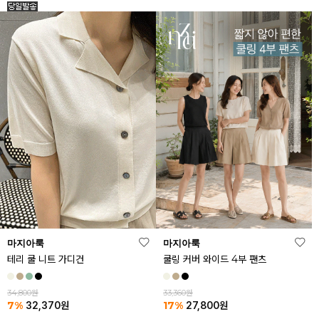
마지아룩
마지아룩
테리 쿨 니트 가디건
쿨링 커버 와이드 4부 팬츠
34,800원
33,360원
7%
17%
32,370
원
27,800
원