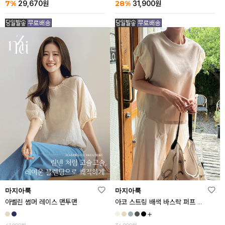
7%
28%
29,670
원
31,900
원
마지아룩
마지아룩
아벨린 썸머 레이스 맨투맨
아코 스트링 배색 바스락 퍼프 반팔티