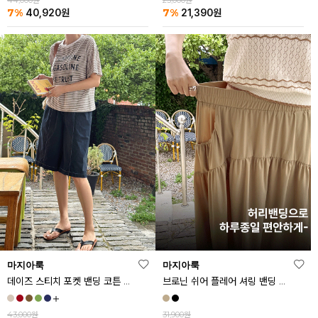
44,000원
23,000원
7%
7%
40,920
원
21,390
원
마지아룩
마지아룩
데이즈 스티치 포켓 밴딩 코튼 반바지
브로닌 쉬어 플레어 셔링 밴딩 스커트
43,000원
31,900원