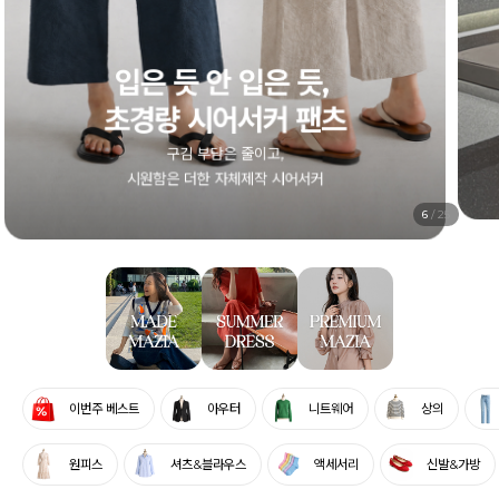
1+1 시어서커 원피스
컬러별로, 엄마와 함께, 두 벌 모두 부담 없이
전상품 5% SALE
6
/
25
이번주 베스트
아우터
니트웨어
상의
원피스
셔츠&블라우스
액세서리
신발&가방