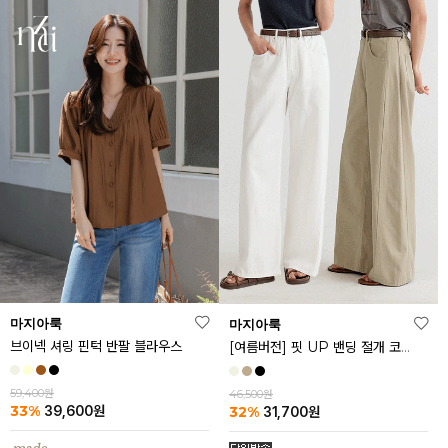
마지아룩
마지아룩
브이넥 셔링 핀턱 반팔 블라우스
[여름버전] 핏 UP 밴딩 절개 코튼 팬츠
59,400원
46,500원
33%
32%
39,600
원
31,700
원