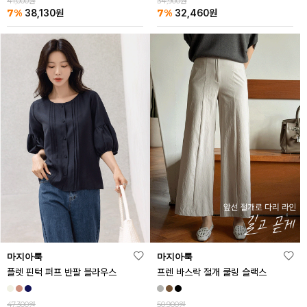
41,000원
34,900원
7%
7%
38,130
원
32,460
원
마지아룩
마지아룩
플렛 핀턱 퍼프 반팔 블라우스
프렌 바스락 절개 쿨링 슬랙스
47,300원
50,900원