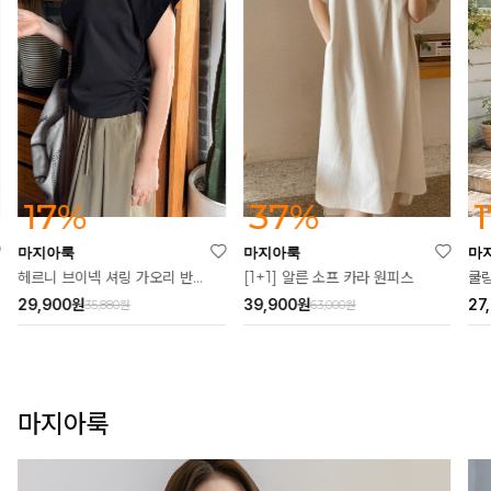
37%
17%
마지아룩
마지아룩
마
[1+1] 알른 소프 카라 원피스
헤르니 브이넥 셔링 가오리 반팔티
쿨링
39,900
원
29,900
원
27
63,000원
35,880원
마지아룩