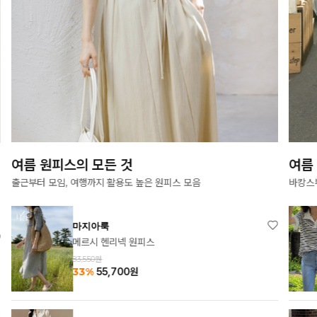
여름 원피스의 모든 것
여름
출근부터 모임, 여행까지 활용도 높은 원피스 모음
바캉스
마지아룩
메르시 헨리넥 원피스
83,550원
33%
55,700
원