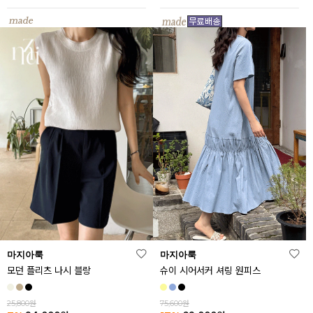
마지아룩
마지아룩
모던 플리츠 나시 블랑
슈이 시어서커 셔링 원피스
25,800원
75,600원