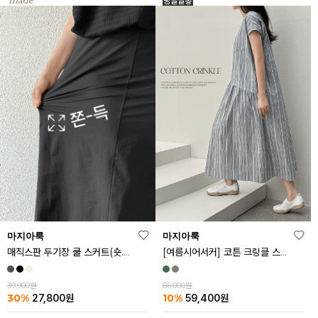
마지아룩
마지아룩
매직스판 두기장 쿨 스커트(숏.기본ver)
[여름시어서커] 코튼 크링클 스트라이프 원피스
39,900원
66,000원
30%
10%
27,800
원
59,400
원