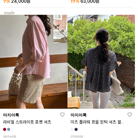
7%
17%
24,000
원
63,000
원
마지아룩
마지아룩
라비엘 스트라이프 포켓 셔츠
미츠 플라워 프릴 핀턱 셔츠 블라우스
38,740원
37,000원