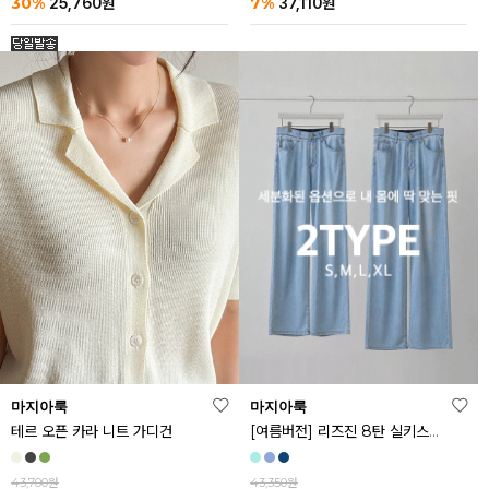
30%
7%
25,760
원
37,110
원
마지아룩
마지아룩
[여름버전] 리즈진 8탄 실키스판 와이드 아이스 데님 팬츠
테르 오픈 카라 니트 가디건
43,350원
43,700원