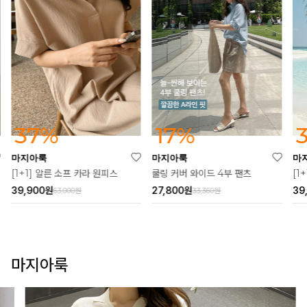
37%
17%
마지아룩
마지아룩
마
[1+1] 알른 소프 카라 원피스
쿨링 커버 와이드 4부 팬츠
[1
39,900
원
27,800
원
39
63,000원
33,360원
마지아룩