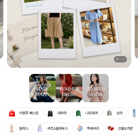
8
/
25
이번주 베스트
아우터
니트웨어
상의
원피스
셔츠&블라우스
액세서리
신발&가방