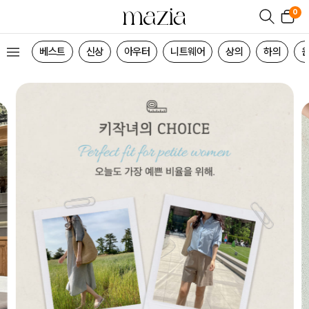
0
베스트
신상
아우터
니트웨어
상의
하의