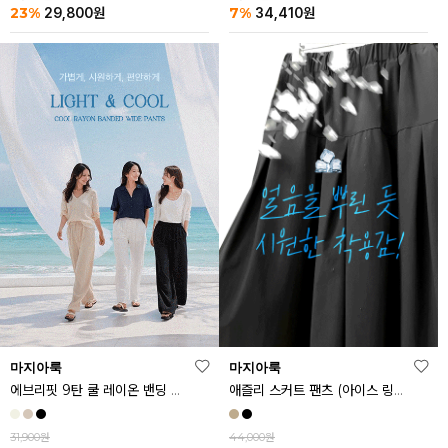
23%
7%
29,800
원
34,410
원
마지아룩
마지아룩
에브리핏 9탄 쿨 레이온 밴딩 와이드 팬츠
애즐리 스커트 팬츠 (아이스 링클프리ver.)
31,900원
44,000원