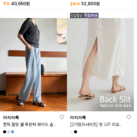
24%
7%
32,800
원
40,650
원
마지아룩
마지아룩
쫀득 찰랑 쿨 투핀턱 와이드 슬랙스
[2기장/4사이즈] 핏 UP 리오셀 스판 스커트