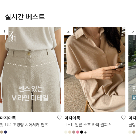
실시간 베스트
마지아룩
마지아룩
마
[1+1] 알른 소프 카라 원피스
핏 UP 초경량 시어서커 팬츠
쿨링