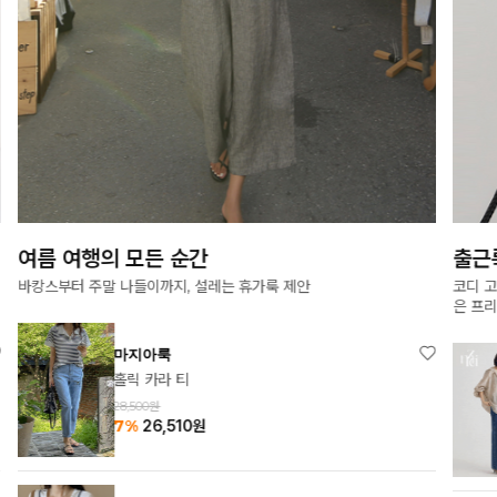
여름 여행의 모든 순간
출근
바캉스부터 주말 나들이까지, 설레는 휴가룩 제안
코디 
은 프
마지아룩
홀릭 카라 티
28,500원
7%
26,510
원