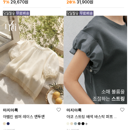
7%
28%
29,670
원
31,900
원
마지아룩
마지아룩
아벨린 썸머 레이스 맨투맨
아코 스트링 배색 바스락 퍼프 반팔티