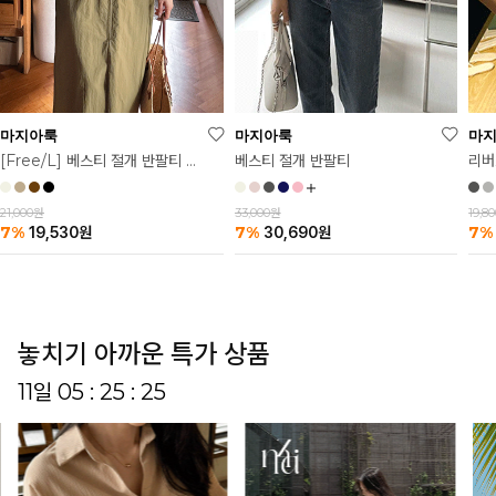
마
마지아룩
마지아룩
리버
베스티 절개 반팔티
[Free/L] 베스티 절개 반팔티 2탄
19,8
33,000원
21,000원
7%
7%
7%
30,690
원
19,530
원
놓치기 아까운 특가 상품
11일 05 : 25 : 20