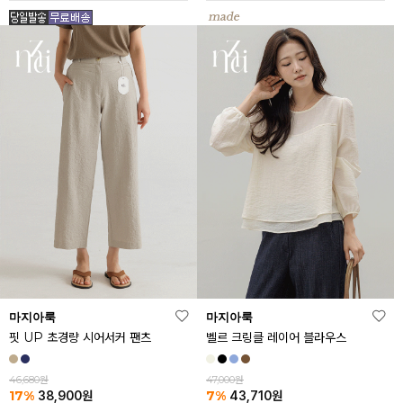
마지아룩
마지아룩
핏 UP 초경량 시어서커 팬츠
벨르 크링클 레이어 블라우스
46,680원
47,000원
17%
7%
38,900
원
43,710
원