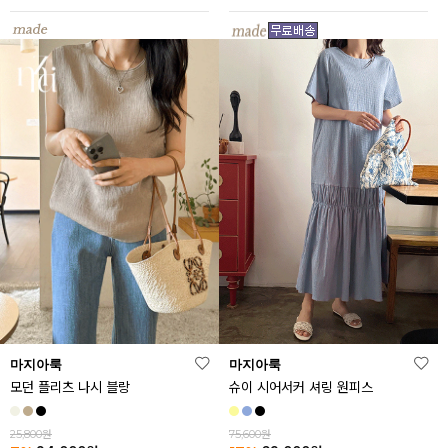
마지아룩
마지아룩
모던 플리츠 나시 블랑
슈이 시어서커 셔링 원피스
25,800원
75,600원