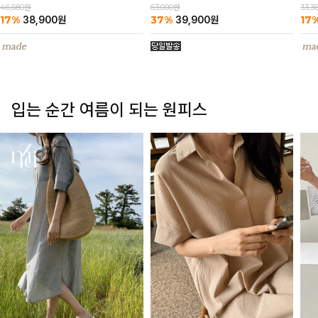
63,000원
46,680원
33,3
37%
17%
17
39,900
원
38,900
원
입는 순간 여름이 되는 원피스