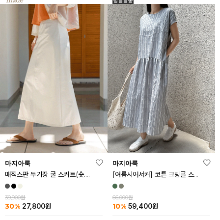
마지아룩
마지아룩
매직스판 두기장 쿨 스커트(숏.기본ver)
[여름시어서커] 코튼 크링클 스트라이프 원피스
39,900원
66,000원
30%
10%
27,800
원
59,400
원