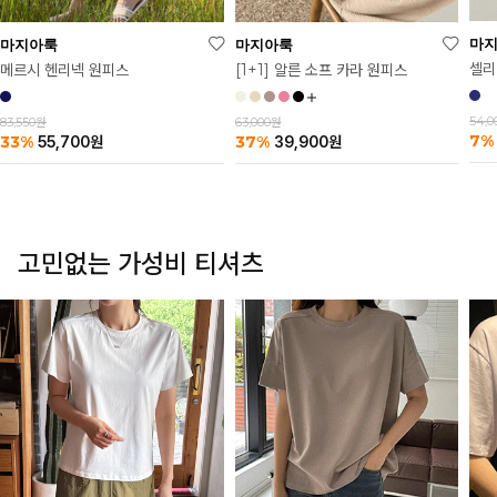
마
마지아룩
마지아룩
셀리
메르시 헨리넥 원피스
[1+1] 알른 소프 카라 원피스
54,
83,550원
63,000원
7%
33%
37%
55,700
원
39,900
원
고민없는 가성비 티셔츠