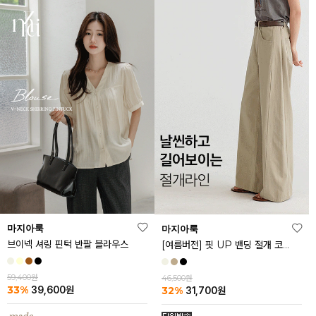
마지아룩
마지아룩
브이넥 셔링 핀턱 반팔 블라우스
[여름버전] 핏 UP 밴딩 절개 코튼 팬츠
59,400원
46,500원
33%
32%
39,600
원
31,700
원