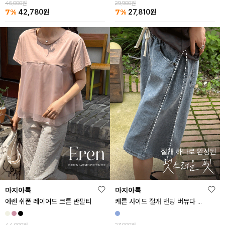
46,000원
29,900원
7%
7%
42,780
원
27,810
원
마지아룩
마지아룩
에렌 쉬폰 레이어드 코튼 반팔티
케른 사이드 절개 밴딩 버뮤다 데님 반바지