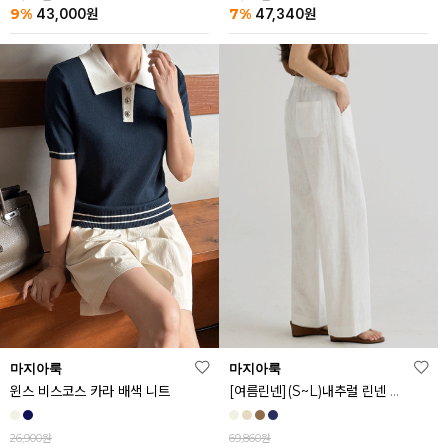
9%
7%
43,000
원
47,340
원
마지아룩
마지아룩
[여름린넨](S~L)내추럴 린넨 와이드 밴딩 팬츠
윈스 비스코스 카라 배색 니트
69,860원
26,900원