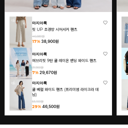
마지아룩
핏 UP 초경량 시어서커 팬츠
46,680원
17%
38,900
원
마지아룩
에브리핏 9탄 쿨 레이온 밴딩 와이드 팬츠
31,900원
7%
29,670
원
마지아룩
쿨 베럴 와이드 팬츠 (프리미엄 라이크라 데
님)
65,100원
29%
46,500
원