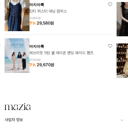
마지아룩
틴티 뷔스티 데님 원피스
31,800원
7%
29,580
원
마지아룩
에브리핏 9탄 쿨 레이온 밴딩 와이드 팬츠
31,900원
7%
29,670
원
사업자 정보