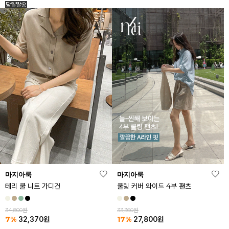
마지아룩
마지아룩
테리 쿨 니트 가디건
쿨링 커버 와이드 4부 팬츠
34,800원
33,360원
7%
17%
32,370
원
27,800
원