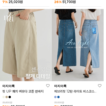
26%
7%
51,700
원
25,020
원
마지아룩
마지아룩
핏 UP 패치 버뮤다 코튼 반바지
에브리핏 12탄 라이트 비스코스 쿨 데님 스커트
36,800원
39,900원