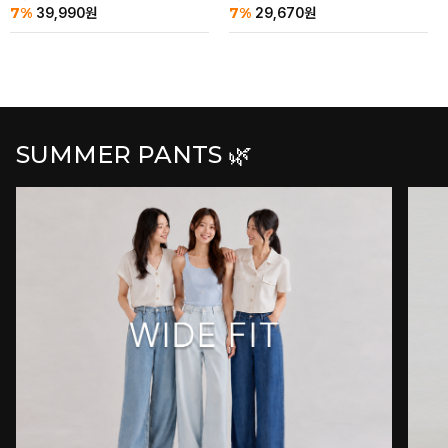
7%
7%
39,990
원
29,670
원
SUMMER PANTS 🌿