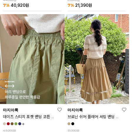
44,000원
23,000원
7%
7%
40,920
원
21,390
원
마지아룩
마지아룩
데이즈 스티치 포켓 밴딩 코튼 반바지
브로닌 쉬어 플레어 셔링 밴딩 스커트
43,000원
31,900원