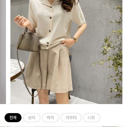
전체
상의
하의
아우터
니트