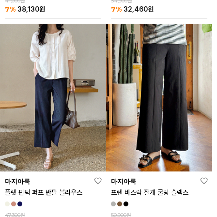
41,000원
34,900원
7%
7%
38,130
원
32,460
원
마지아룩
마지아룩
플렛 핀턱 퍼프 반팔 블라우스
프렌 바스락 절개 쿨링 슬랙스
47,300원
50,900원