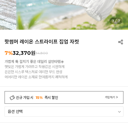
7
/
7
핫썸머 레이온 스트라이프 집업 자켓
7%
32,370
원
34,800
가볍게 툭 걸치기 좋은 데일리 살안타템☀️
햇빛은 가볍게 가려주고 착용감은 시원하게
은은한 시스루 텍스처로 여리한 무드 완성
에어리한 레이온 소재로 한여름까지 쾌적하게
신규 가입 시
15%
즉시 할인
가입하기