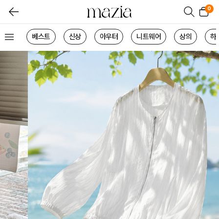
0
베스트
신상
아우터
니트웨어
상의
하