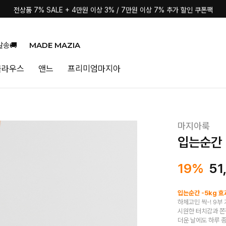
전상품 7% SALE + 4만원 이상 3% / 7만원 이상 7% 추가 할인 쿠폰팩
MADE MAZIA
발송🚚
블라우스
앤느
프리미엄마지아
마지아룩
입는순간 
19%
51
입는순간 -5kg 효
하체고민 싹-! 9부
시원한 터치감과 
더운 날에도 하루 