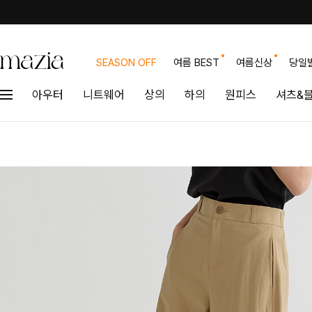
SEASON OFF
여름 BEST
여름신상
당일
아우터
니트웨어
상의
하의
원피스
셔츠&