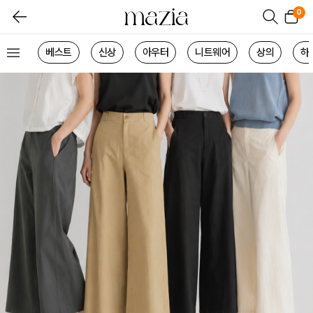
0
베스트
신상
아우터
니트웨어
상의
하