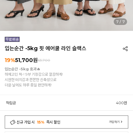
1
/
7
입는순간 -5kg 핏 에어쿨 라인 슬랙스
19%
51,700원
63,700
입는순간 -5kg 효과🔥
하체고민 싹-! 9부 기장감으로 깔끔하게!
시원한 터치감과 쫀쫀한 신축성으로
더운 날에도 하루 종일 편안하게!
적립금
400원
신규 가입 시
15%
즉시 할인
가입하기